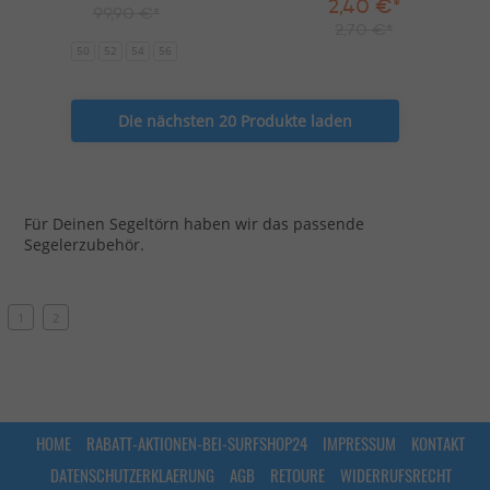
2,40 €*
99,90 €*
2,70 €*
50
52
54
56
Die nächsten 20 Produkte laden
Für Deinen Segeltörn haben wir das passende
Segelerzubehör.
1
2
HOME
RABATT-AKTIONEN-BEI-SURFSHOP24
IMPRESSUM
KONTAKT
DATENSCHUTZERKLAERUNG
AGB
RETOURE
WIDERRUFSRECHT