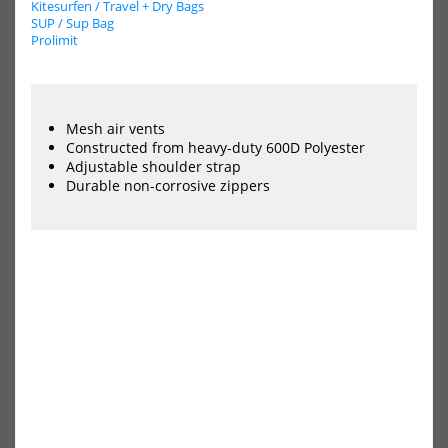
Kitesurfen / Travel + Dry Bags
ION
Con
SUP / Sup Bag
Windsurf
X
Prolimit
Boardbag
Win
Core
Boa
Roc
Mesh air vents
Constructed from heavy-duty 600D Polyester
Adjustable shoulder strap
Durable non-corrosive zippers
ION Windsurf Boardbag Core
Concept X Windsurf
Boardbag Rocket
119,99 €*
116,90 €*
129,90 €*
-20%
HOT
NEU
Surfshop24
Uni