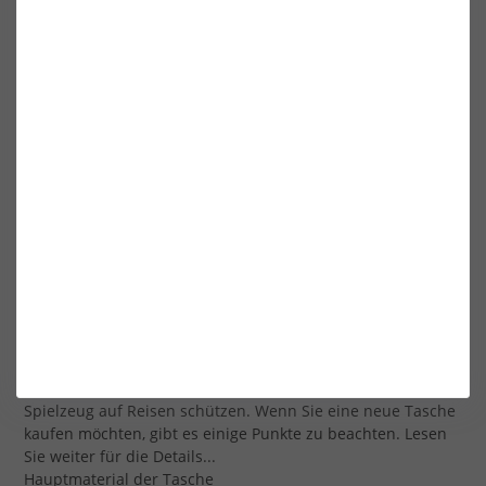
12´FT
69,99 €*
169,00 €*
Die nächsten 20 Produkte laden
WINDSURF BAGS
Das Unifiber-Sortiment an funktionellen Weichwaren
besteht aus strapazierfähigen Taschen, die Ihr wertvolles
Spielzeug auf Reisen schützen. Wenn Sie eine neue Tasche
kaufen möchten, gibt es einige Punkte zu beachten. Lesen
Sie weiter für die Details...
Hauptmaterial der Tasche