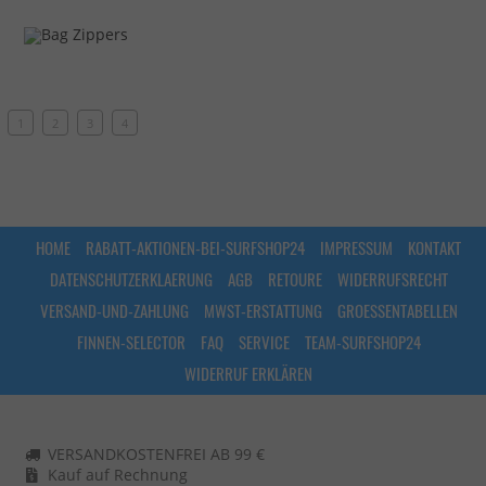
1
2
3
4
HOME
RABATT-AKTIONEN-BEI-SURFSHOP24
IMPRESSUM
KONTAKT
DATENSCHUTZERKLAERUNG
AGB
RETOURE
WIDERRUFSRECHT
VERSAND-UND-ZAHLUNG
MWST-ERSTATTUNG
GROESSENTABELLEN
FINNEN-SELECTOR
FAQ
SERVICE
TEAM-SURFSHOP24
WIDERRUF ERKLÄREN
VERSANDKOSTENFREI AB 99 €
Kauf auf Rechnung