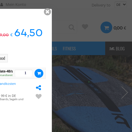
Mein Konto
Delivery to
€
0,00
64,50
€
9,00
FASHION
& MORE
E-FOILS
FITNESS
BLOG
xxl
late-48/s
ersandbereit
sandkosten
99 € in DE
Boards, Segeln und