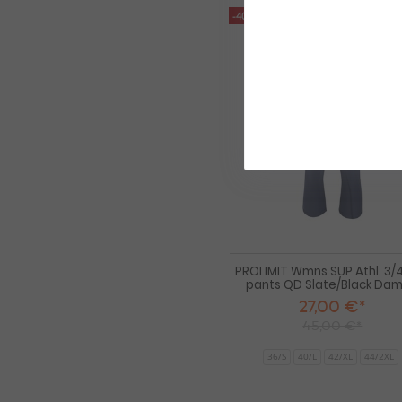
-40%
PROLIMIT Wmns SUP Athl. 3/
pants QD Slate/Black Da
27,00 €*
45,00 €*
36/S
40/L
42/XL
44/2XL