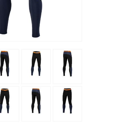
rboard
VINC
Alle Marken
-12%
-30%
HOT
VINC
Ascan
V8
Cup
LONG
Long
JOHN
John
NEOPRENANZUG
+
3MM
Bolero
BLUE
Herren
Kombination
Neoprenanzug
Ascan Cup Long John + Bolero
Ascan Be