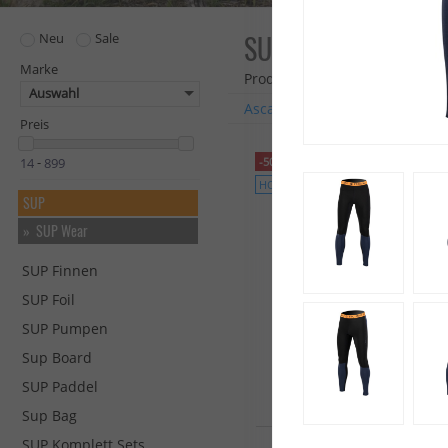
SUP WEAR
Neu
Sale
Marke
Produkte: 74
Auswahl
Ascan
ION
Prolimit
Sta
Preis
-50%
-
HOT
SUP
SUP Wear
SUP Finnen
SUP Foil
SUP Pumpen
Sup Board
SUP Paddel
Sup Bag
SUP Komplett Sets
VINC V8 LONG JOHN