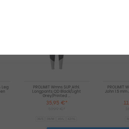
42
44/2XL
-40%
-40%
PROLIMIT
PROLIMIT
Wmns
Wmns
SUP
SUP
Athl.
Athl.
3/4
Longpants
Leg
QD
pants
Black/Light
QD
Grey/Printed
Slate/Black
Damen
Damen
4 Leg
PROLIMIT Wmns SUP Athl.
PROLIMIT 
men
Longpants QD Black/Light
John 1.5 mm 
Grey/Printed ...
35,95 €*
11
59,99 €*
1
36/S
38/M
40/L
42/XL
3