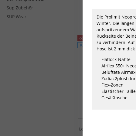
NEOPRENANZUG 3MM BLU
Sup Zubehör
84,50 €*
SUP Wear
Die Prolimit Neopr
169,00 €*
Winter. Die langen
48
50
52
54
56
58
+
aufspritzendem Was
Rückseite der Bein
-50%
zu verhindern. Auf 
HOT
Hose ist 2 mm dick 
Flatlock-Nähte
Airflex 550+ Neo
Belüftete Airmax-
Zodiac2plush Inn
Flex-Zonen
Elastischer Taille
Gesäßtasche
PROLIMIT SUP Kleidung N
Longpants AIRMAX 2,0mm Z
Slate...