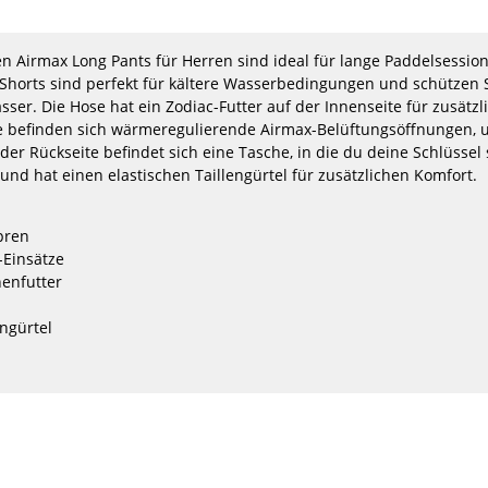
E
Herren Kombination
Neoprensch
Neoprenanzug
Bad
147,80 €*
1
en Airmax Long Pants für Herren sind ideal für lange Paddelsessio
168,00 €*
2
 Shorts sind perfekt für kältere Wasserbedingungen und schützen S
1
ser. Die Hose hat ein Zodiac-Futter auf der Innenseite für zusätz
50
52
54
56
58
35/36
37/38
e befinden sich wärmeregulierende Airmax-Belüftungsöffnungen, 
-50%
-40%
der Rückseite befindet sich eine Tasche, in die du deine Schlüssel
HOT
HOT
PROLIMIT
PROLIMIT
und hat einen elastischen Taillengürtel für zusätzlichen Komfort.
SUP
Wmns
Kleidung
SUP
Neo
QD
pren
Longpants
Shorts
Einsätze
AIRMAX
FL
2,0mm
SlBk/SkBl
enfutter
Zodiac
Slateblack
Slate/Black/Orange
ngürtel
eo
PROLIMIT Wmns SUP QD Shorts FL
PROLIMIT 
odiac
SlBk/SkBl Slateblack
Convertab