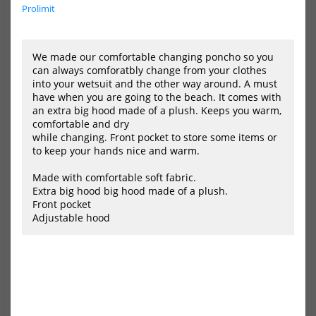
Prolimit
Sleeve
Sle
Poncho
Po
Grey
KID
/
Mar
We made our comfortable changing poncho so you
Orange
/
can always comforatbly change from your clothes
Gra
into your wetsuit and the other way around. A must
have when you are going to the beach. It comes with
an extra big hood made of a plush. Keeps you warm,
comfortable and dry
while changing. Front pocket to store some items or
to keep your hands nice and warm.
dryrobe Advance Long
dryrobe Advance Long
Sleeve Poncho Grey / Orange
Sleeve Poncho KIDS
Marineblau / Grau
Made with comfortable soft fabric.
190,00 €*
Extra big hood big hood made of a plush.
110,00 €*
210,00 €*
Front pocket
Adjustable hood
NEU
NEU
HOT
HOT
dryrobe
dry
Advance
Adv
Long
Lon
Sleeve
Sle
Poncho
Po