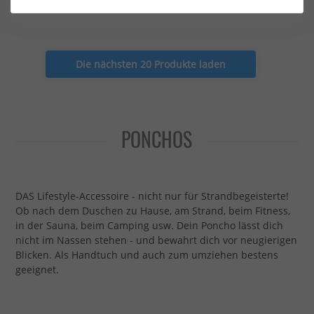
210,00 €*
Die nächsten 20 Produkte laden
PONCHOS
DAS Lifestyle-Accessoire - nicht nur für Strandbegeisterte!
Ob nach dem Duschen zu Hause, am Strand, beim Fitness,
in der Sauna, beim Camping usw. Dein Poncho lässt dich
nicht im Nassen stehen - und bewahrt dich vor neugierigen
Blicken. Als Handtuch und auch zum umziehen bestens
geeignet.