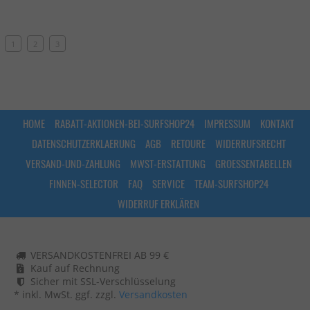
1
2
3
HOME
RABATT-AKTIONEN-BEI-SURFSHOP24
IMPRESSUM
KONTAKT
DATENSCHUTZERKLAERUNG
AGB
RETOURE
WIDERRUFSRECHT
VERSAND-UND-ZAHLUNG
MWST-ERSTATTUNG
GROESSENTABELLEN
FINNEN-SELECTOR
FAQ
SERVICE
TEAM-SURFSHOP24
WIDERRUF ERKLÄREN
VERSANDKOSTENFREI AB 99 €
Kauf auf Rechnung
Sicher mit SSL-Verschlüsselung
* inkl. MwSt. ggf. zzgl.
Versandkosten