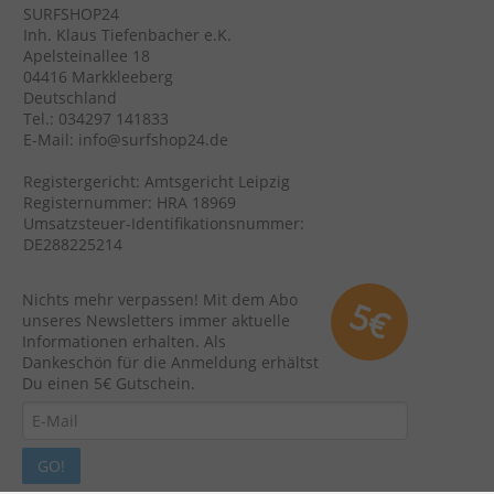
SURFSHOP24
Inh. Klaus Tiefenbacher e.K.
Apelsteinallee 18
04416 Markkleeberg
Deutschland
Tel.: 034297 141833
E-Mail: info@surfshop24.de
Registergericht: Amtsgericht Leipzig
Registernummer: HRA 18969
Umsatzsteuer-Identifikationsnummer:
DE288225214
Nichts mehr verpassen! Mit dem Abo
5€
unseres Newsletters immer aktuelle
Informationen erhalten. Als
Dankeschön für die Anmeldung erhältst
Du einen 5€ Gutschein.
GO!