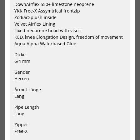
Neoprenhandschuh
Neo
DownAirflex 550+ limestone neoprene
2025
YKK Free-X Assymtrical frontzip
Zodiac2plush inside
Velvet Airflex Lining
Fixed neoprene hood with visorr
KED, knee Elongation Design, freedom of movement
PROLIMIT Gloves Curved
PROLIMIT Mittens Open Palm
Aqua Alpha Waterbased Glue
finger Utility 3 mm Winter
Xtreme 3 mm Winter
Neoprenhands...
Neoprenhandschuh...
Dicke
56,95 €*
55,05 €*
6/4 mm
59,99 €*
57,99 €*
Gender
Herren
-5%
NEU
HOT
HOT
PROLIMIT
PRO
Ärmel-Länge
Neoprenhandschuhe
Neo
Lang
Polar
Vap
2-
Ste
Pipe Length
Layer
C-
Lang
2
zip
mm
5/4
Zipper
Gloves
FT
Free-X
2025
TR
202