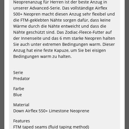
Neoprenanzug für Herren ist der beste Anzug in
unserer Advanced-Serie. Das vollständige Airflex
500+ Neopren macht diesen Anzug sehr flexibel und
die FTM-geklebten Nähte sorgen dafür, dass keine
Wärme durch die Nähte entweicht und dass die
Nähte geschützt sind. Das Zodiac-Fleece-Futter auf
der Innenseite und das 6 mm starke Neopren halten
Sie auch unter extremen Bedingungen warm. Dieser
Ascan Artic
Ascan Polar Comfort
Anzug hat eine feste Kapuze, um Sie bei eisigen
Neoprenhandschuhe
Neoprenhandschuhe
Bedingungen warm zu halten.
34,10 €*
28,40 €*
35,90 €*
29,90 €*
Serie
S
M
L
XL
XXL
S
M
XL
XXL
Predator
-5%
-5%
Farbe
HOT
HOT
PROLIMIT
PRO
Blue
Gloves
Mit
Curved
Op
Material
finger
Pal
Down Airflex 550+ Limestone Neoprene
Utility
Xtr
3
3
Features
mm
m
FTM taped seams (fluid taping method)
Winter
Win