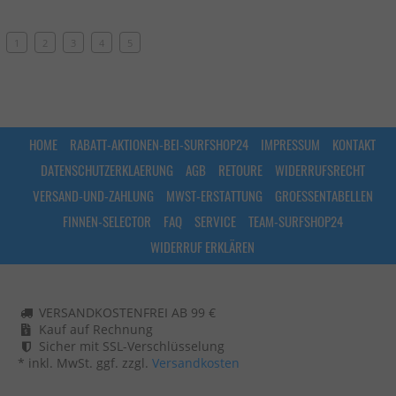
1
2
3
4
5
HOME
RABATT-AKTIONEN-BEI-SURFSHOP24
IMPRESSUM
KONTAKT
DATENSCHUTZERKLAERUNG
AGB
RETOURE
WIDERRUFSRECHT
VERSAND-UND-ZAHLUNG
MWST-ERSTATTUNG
GROESSENTABELLEN
FINNEN-SELECTOR
FAQ
SERVICE
TEAM-SURFSHOP24
WIDERRUF ERKLÄREN
VERSANDKOSTENFREI AB 99 €
Kauf auf Rechnung
Sicher mit SSL-Verschlüsselung
* inkl. MwSt. ggf. zzgl.
Versandkosten