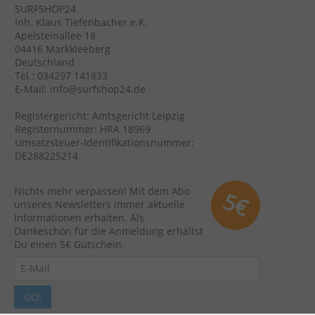
SURFSHOP24
Inh. Klaus Tiefenbacher e.K.
Apelsteinallee 18
04416 Markkleeberg
Deutschland
Tel.: 034297 141833
E-Mail: info@surfshop24.de
Registergericht: Amtsgericht Leipzig
Registernummer: HRA 18969
Umsatzsteuer-Identifikationsnummer:
DE288225214
Nichts mehr verpassen! Mit dem Abo
5€
unseres Newsletters immer aktuelle
Informationen erhalten. Als
Dankeschön für die Anmeldung erhältst
Du einen 5€ Gutschein.
GO!