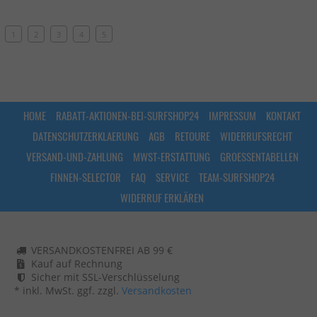
1
2
3
4
5
HOME
RABATT-AKTIONEN-BEI-SURFSHOP24
IMPRESSUM
KONTAKT
DATENSCHUTZERKLAERUNG
AGB
RETOURE
WIDERRUFSRECHT
VERSAND-UND-ZAHLUNG
MWST-ERSTATTUNG
GROESSENTABELLEN
FINNEN-SELECTOR
FAQ
SERVICE
TEAM-SURFSHOP24
WIDERRUF ERKLÄREN
VERSANDKOSTENFREI AB 99 €
Kauf auf Rechnung
Sicher mit SSL-Verschlüsselung
* inkl. MwSt. ggf. zzgl.
Versandkosten