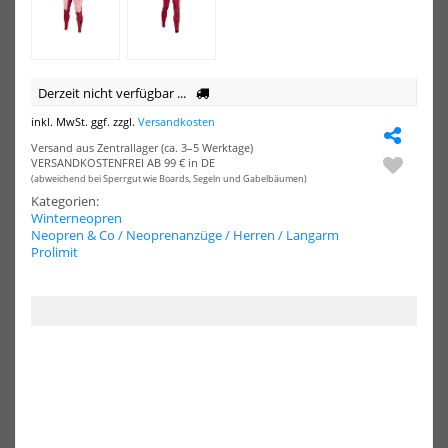
Free-
Her
X
Neo
6/4
FTM
TR
Derzeit nicht verfügbar ...
Hooded
Herren
inkl. MwSt. ggf. zzgl.
Versandkosten
Langarm
2025
Versand aus Zentrallager (ca. 3–5 Werktage)
VERSANDKOSTENFREI AB 99 € in DE
(abweichend bei Sperrgut wie Boards, Segeln und Gabelbäumen)
PROLIMIT Neoprenanzug
Ascan Style Thermo 5.5/4mm
Kategorien:
Mercury Steamer Free-X 6/4
Herren Neoprenanzug
Winterneopren
FTM TR Hooded...
Neopren & Co / Neoprenanzüge / Herren / Langarm
175,10 €*
399,20 €*
Prolimit
199,00 €*
499,00 €*
48
50
52
54
56
98
S
M
L
-5%
-5%
NEU
NEU
Ascan
Asc
Artic
Pol
HOT
HOT
Neoprenhandschuhe
Com
Neo