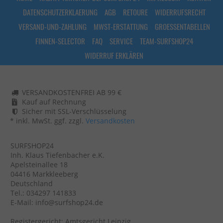
DATENSCHUTZERKLAERUNG
AGB
RETOURE
WIDERRUFSRECHT
VERSAND-UND-ZAHLUNG
MWST-ERSTATTUNG
GROESSENTABELLEN
FINNEN-SELECTOR
FAQ
SERVICE
TEAM-SURFSHOP24
WIDERRUF ERKLÄREN
VERSANDKOSTENFREI AB 99 €
Kauf auf Rechnung
Sicher mit SSL-Verschlüsselung
* inkl. MwSt. ggf. zzgl.
Versandkosten
SURFSHOP24
Inh. Klaus Tiefenbacher e.K.
Apelsteinallee 18
04416 Markkleeberg
Deutschland
Tel.: 034297 141833
E-Mail: info@surfshop24.de
Registergericht: Amtsgericht Leipzig