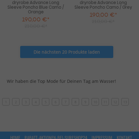
dryrobe Advance Long
dryrobe Advance Long
Sleeve Poncho Blue Camo /
Sleeve Poncho Camo / Grey
Orange
190,00 €*
190,00 €*
210,00 €*
210,00 €*
Die nächsten 20 Produkte laden
Wir haben die Top Mode für Deinen Tag am Wasser!
1
2
3
4
5
6
7
8
9
10
11
12
13
HOME
RABATT-AKTIONEN-BEI-SURFSHOP24
IMPRESSUM
KONTAKT