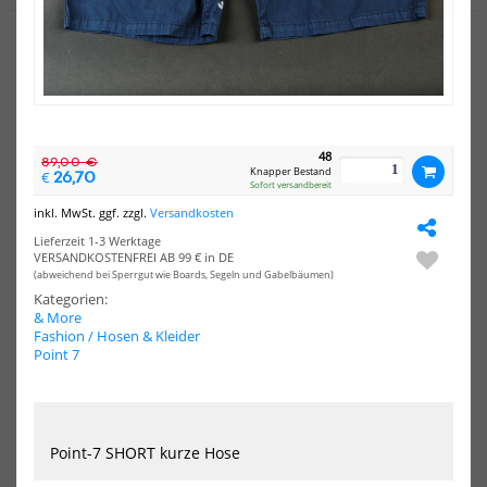
NEU
NEU
HOT
HOT
dryrobe
dry
Advance
Adv
Long
Lon
Sleeve
Sle
Poncho
Po
48
89,00 €
Burgunderrot
Dun
Knapper Bestand
26,70
€
Sofort versandbereit
/
/
Grau
Hel
inkl. MwSt. ggf. zzgl.
Versandkosten
Lieferzeit 1-3 Werktage
VERSANDKOSTENFREI AB 99 € in DE
(abweichend bei Sperrgut wie Boards, Segeln und Gabelbäumen)
Kategorien:
& More
Fashion / Hosen & Kleider
Point 7
dryrobe Advance Long
dryrobe Advance Long
Sleeve Poncho Burgunderrot
Sleeve Poncho Dunkelgrün /
/ Grau
Hellgrau
210,00 €*
210,00 €*
Point-7 SHORT kurze Hose