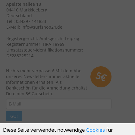
Apelsteinallee 18
04416 Markkleeberg
Deutschland
Tel.: 034297 141833
E-Mail: info@surfshop24.de
Registergericht: Amtsgericht Leipzig
Registernummer: HRA 18969
Umsatzsteuer-Identifikationsnummer:
DE288225214
Nichts mehr verpassen! Mit dem Abo
5€
unseres Newsletters immer aktuelle
Informationen erhalten. Als
Dankeschön für die Anmeldung erhältst
Du einen 5€ Gutschein.
GO!
Diese Seite verwendet notwendige
Cookies
für