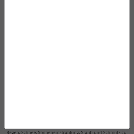
1,20 €*
BOOTSPLANEN
Bootsplanen schützen optimal Dein Boot und vieles mehr!
Bootsplanen sind spezielle Abdeckungen oder
Verkleidungen, die verwendet werden, um Boote vor
verschiedenen Umwelteinflüssen und Schäden zu
schützen. Diese Planen werden aus verschiedenen
Materialien hergestellt, darunter PVC, Polyester oder andere
wasserabweisende Stoffe, um eine effektive Barriere gegen
Regen, Schnee, Sonneneinstrahlung, Staub und Schmutz zu