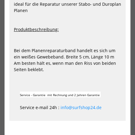
ideal für die Reparatur unserer Stabo- und Duroplan
Line
Ro
Meterware
4.5
Planen
für
alle
Pow
Produktbeschreibung:
Win
Mas
(2p
Bei dem Planenreparaturband handelt es sich um
ein weißes Gewebeband. Breite 5 cm, Länge 10 m
Am besten hält es, wenn man den Riss von beiden
Robline Super Downhaul Line
Duotone Trimmleine
Seiten beklebt.
Meterware
Dyneema Rope 4.5x2000 für
alle Power.XT Win...
2,95 €*
31,90 €*
Service - Garantie mit Rechnung und 2 Jahren Garantie
HOT
-11%
Service e-mail 24h :
info@surfshop24.de
Marlow
Glei
Formuline
Ro
Trimmleine
Meg
Tampen
Hoc
Planenleine
Sch