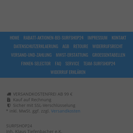
HOME
RABATT-AKTIONEN-BEI-SURFSHOP24
IMPRESSUM
KONTAKT
DATENSCHUTZERKLAERUNG
AGB
RETOURE
WIDERRUFSRECHT
VERSAND-UND-ZAHLUNG
MWST-ERSTATTUNG
GROESSENTABELLEN
FINNEN-SELECTOR
FAQ
SERVICE
TEAM-SURFSHOP24
WIDERRUF ERKLÄREN
VERSANDKOSTENFREI AB 99 €
Kauf auf Rechnung
Sicher mit SSL-Verschlüsselung
* inkl. MwSt. ggf. zzgl.
Versandkosten
SURFSHOP24
Inh. Klaus Tiefenbacher e.K.