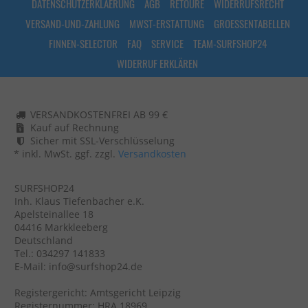
DATENSCHUTZERKLAERUNG
AGB
RETOURE
WIDERRUFSRECHT
VERSAND-UND-ZAHLUNG
MWST-ERSTATTUNG
GROESSENTABELLEN
FINNEN-SELECTOR
FAQ
SERVICE
TEAM-SURFSHOP24
WIDERRUF ERKLÄREN
VERSANDKOSTENFREI AB 99 €
Kauf auf Rechnung
Sicher mit SSL-Verschlüsselung
* inkl. MwSt. ggf. zzgl.
Versandkosten
SURFSHOP24
Inh. Klaus Tiefenbacher e.K.
Apelsteinallee 18
04416 Markkleeberg
Deutschland
Tel.: 034297 141833
E-Mail: info@surfshop24.de
Registergericht: Amtsgericht Leipzig
Registernummer: HRA 18969