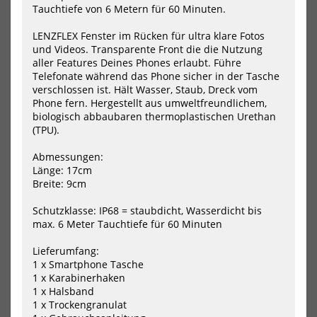
Tauchtiefe von 6 Metern für 60 Minuten.
Schutzhülle
Car
Hermetic
Sea
LENZFLEX Fenster im Rücken für ultra klare Fotos
Dry
Cov
Bag
und Videos. Transparente Front die die Nutzung
-
aller Features Deines Phones erlaubt. Führe
Mega
Telefonate während das Phone sicher in der Tasche
verschlossen ist. Hält Wasser, Staub, Dreck vom
Phone fern. Hergestellt aus umweltfreundlichem,
biologisch abbaubaren thermoplastischen Urethan
(TPU).
Abmessungen:
Fidlock wasserdichte Tablet
Surfshop24 Deluxe Sitzbezug
Schutzhülle Hermetic Dry Bag
Car Seat Cover
Länge: 17cm
- Meg...
Breite: 9cm
44,00 €*
39,90 €*
55,00 €*
Schutzklasse: IP68 = staubdicht, Wasserdicht bis
max. 6 Meter Tauchtiefe für 60 Minuten
NEU
NEU
Lieferumfang:
1 x Smartphone Tasche
Unifiber
Uni
1 x Karabinerhaken
Blackline
Bla
1 x Halsband
Hydrofoil
Hyd
Bag
Car
1 x Trockengranulat
Bag