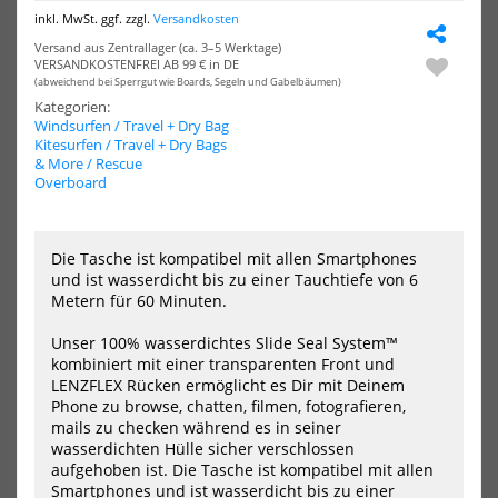
Fidlock
Fid
inkl. MwSt. ggf. zzgl.
Versandkosten
Hermetic
Her
Dry
Dry
Versand aus Zentrallager (ca. 3–5 Werktage)
Bag
Bag
VERSANDKOSTENFREI AB 99 € in DE
-
-
(abweichend bei Sperrgut wie Boards, Segeln und Gabelbäumen)
Maxi
Mul
Kategorien:
Windsurfen / Travel + Dry Bag
Kitesurfen / Travel + Dry Bags
& More / Rescue
Overboard
Die Tasche ist kompatibel mit allen Smartphones
und ist wasserdicht bis zu einer Tauchtiefe von 6
Fidlock Hermetic Dry Bag -
Fidlock Hermetic Dry Bag -
Metern für 60 Minuten.
Maxi
Multi
29,99 €*
34,90 €*
Unser 100% wasserdichtes Slide Seal System™
kombiniert mit einer transparenten Front und
LENZFLEX Rücken ermöglicht es Dir mit Deinem
Phone zu browse, chatten, filmen, fotografieren,
mails zu checken während es in seiner
NEU
-20%
wasserdichten Hülle sicher verschlossen
NEU
HOT
Fidlock
Sur
aufgehoben ist. Die Tasche ist kompatibel mit allen
wasserdichte
Del
HOT
Smartphones und ist wasserdicht bis zu einer
Tablet
Sit