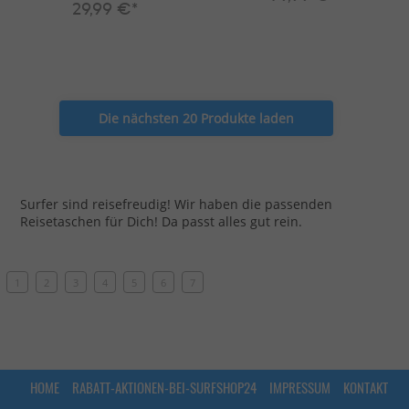
29,99 €*
Die nächsten 20 Produkte laden
Surfer sind reisefreudig! Wir haben die passenden
Reisetaschen für Dich! Da passt alles gut rein.
1
2
3
4
5
6
7
HOME
RABATT-AKTIONEN-BEI-SURFSHOP24
IMPRESSUM
KONTAKT