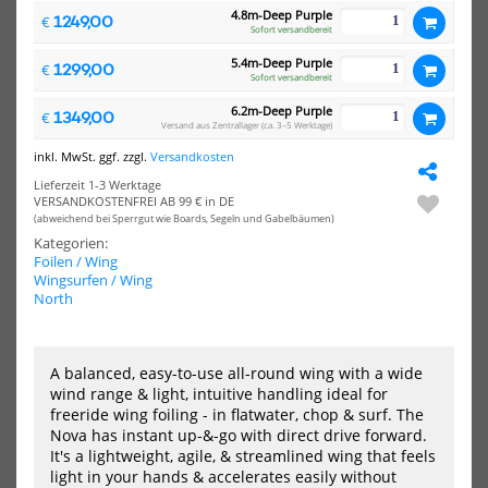
-30%
4.8m-Deep Purple
1249,00
€
Sofort versandbereit
Slingshot
DU
Wing
Win
5.4m-Deep Purple
1299,00
€
&
&
Sofort versandbereit
Kite
Kite
6.2m-Deep Purple
Pumpe
Mul
1349,00
€
Versand aus Zentrallager (ca. 3–5 Werktage)
Kim
Pu
K.
inkl. MwSt. ggf. zzgl.
Versandkosten
Lieferzeit 1-3 Werktage
VERSANDKOSTENFREI AB 99 € in DE
(abweichend bei Sperrgut wie Boards, Segeln und Gabelbäumen)
Kategorien:
Foilen / Wing
Wingsurfen / Wing
North
Slingshot Wing & Kite Pumpe
DUOTONE Wing & Kite Multi
Kim K.
Pumpe
38,50 €*
59,00 €*
A balanced, easy-to-use all-round wing with a wide
55,00 €*
wind range & light, intuitive handling ideal for
freeride wing foiling - in flatwater, chop & surf. The
Nova has instant up-&-go with direct drive forward.
It's a lightweight, agile, & streamlined wing that feels
-53%
-30%
light in your hands & accelerates easily without
HOT