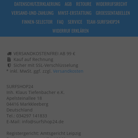
DATENSCHUTZERKLAERUNG
AGB
RETOURE
WIDERRUFSRECHT
VERSAND-UND-ZAHLUNG
MWST-ERSTATTUNG
GROESSENTABELLEN
FINNEN-SELECTOR
FAQ
SERVICE
TEAM-SURFSHOP24
WIDERRUF ERKLÄREN
VERSANDKOSTENFREI AB 99 €
Kauf auf Rechnung
Sicher mit SSL-Verschlüsselung
* inkl. MwSt. ggf. zzgl.
Versandkosten
SURFSHOP24
Inh. Klaus Tiefenbacher e.K.
Apelsteinallee 18
04416 Markkleeberg
Deutschland
Tel.: 034297 141833
E-Mail: info@surfshop24.de
Registergericht: Amtsgericht Leipzig