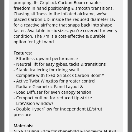
GA
Nor
pumping. Its GripLock Carbon Boom enables
Foil
Mo
freedom in hand positioning & smooth transitions.
Wing
Ultr
Chasing stiffness in the inflated airframe, we've
CROSS
Win
placed Carbon UDi inside the reduced diameter LE,
2025
202
for a reactive airframe that snaps back into shape
faster. Available in six sizes, you're covered for every
condition. The 7m is a cost-effective & durable
option for light wind.
Features:
- Effortless upwind performance
- Neutral lift for easy gybes, tacks & transitions
- Stable trailering for riding swell
- Complete with fixed GripLock Carbon Boom*
GA Foil Wing CROSS 2025
North Mode Ultra Wing 2025
- Active Twist Wingtips for greater control
507,10 €*
1364,30 €*
- Radiate Geometric Panel Layout &
1079,00 €*
1949,00 €*
- Load Diffuser for even canopy tension
- Compact outline for reduced tip-strike
3.7
4.7
5.2
6.2
6.7
7.2
+1
- LiteVision windows
- Double HyperFlow for independent LE/strut
NEU
NEU
pressure
HOT
HOT
North
Nor
Materials:
Parawing
Win
N-X6 Trailing Edge for shapehold & longevity, N-RS3
Ranger
Nov