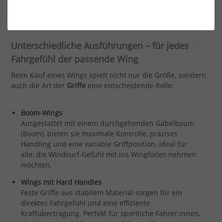
zu High-Performance-Modellen für Freeride, Freestyle oder
Wellen.
Unterschiedliche Ausführungen – für jedes
Fahrgefühl der passende Wing
Beim Kauf eines Wings spielt nicht nur die Größe, sondern
auch die Art der
Griffe
eine entscheidende Rolle:
Boom-Wings
Ausgestattet mit einem durchgehenden Gabelbaum
(Boom), bieten sie maximale Kontrolle, präzises
Handling und eine variable Griffposition. Ideal für
alle, die Windsurf-Gefühl mit ins Wingfoilen nehmen
möchten.
Wings mit Hard Handles
Feste Griffe aus stabilem Material sorgen für ein
direktes Fahrgefühl und eine effiziente
Kraftübertragung. Perfekt für sportliche Fahrer:innen,