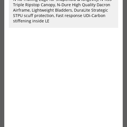
Triple Ripstop Canopy, N-Dure High Quality Dacron
2026
202
Airframe, Lightweight Bladders, DuraLite Strategic
STPU scuff protection, Fast response UDi-Carbon
stiffening inside LE
North Parawing Ranger 2026
North Wing Nova 2026
599,00 €*
1199,00 €*
2,2
3,2
4,2
5,2
4.2m
4.8m
5.4m
6.2m
7m
-40%
NEU
HOT
North
Nor
Nova
Win
Pro
Lof
Wing
Pro
2024
202