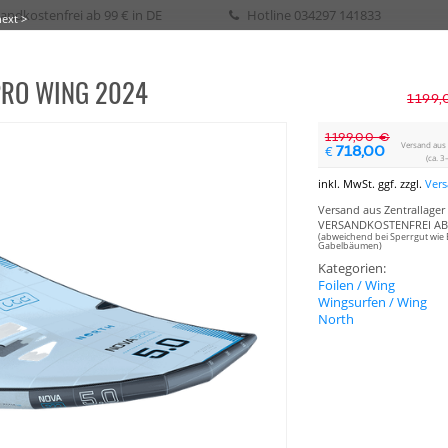
andkostenfrei ab 99 € in DE
Hotline
034297 141833
next >
PRO WING 2024
eih / Kurs
1199,
1199,00 €
Versand aus 
718,00
€
(ca. 3
SURFEN
WAKE
SURF
SKATE
SUP
SEGELN
BIKE
BOOTSPLANEN
inkl. MwSt. ggf. zzgl.
Ver
Versand aus Zentrallager 
VERSANDKOSTENFREI AB 
(abweichend bei Sperrgut wie 
Gabelbäumen)
Kategorien:
Foilen / Wing
Wingsurfen / Wing
North