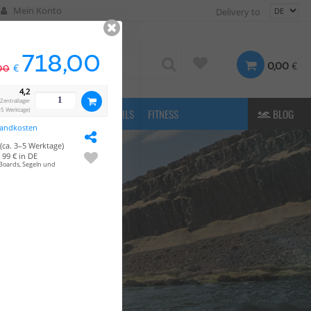
Mein Konto
Delivery to
718,00
€
0,00
€
00
4,2
Zentrallager
–5 Werktage)
FASHION
& MORE
E-FOILS
FITNESS
BLOG
sandkosten
(ca. 3–5 Werktage)
99 € in DE
Boards, Segeln und