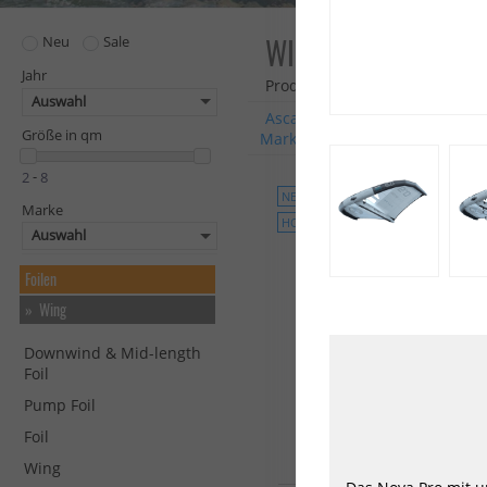
WING
Neu
Sale
Jahr
Produkte: 97
Auswahl
Ascan
Duotone
ENSIS
G
Größe in qm
Marken
-
NEU
Marke
HOT
Auswahl
Foilen
Wing
Downwind & Mid-length
Foil
Pump Foil
Foil
Wing