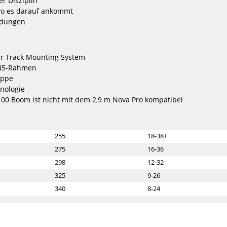
r Disziplin
1364,30 €*
59
wo es darauf ankommt
1949,00 €*
2,2
dungen
+1
NEU
NEU
 Track Mounting System
45-Rahmen
North
North
Nova
Wing
appe
Pro
Loft
nologie
Wing
Pro
0 Boom ist nicht mit dem 2,9 m Nova Pro kompatibel
2024
2026
255
18-38+
275
16-36
298
12-32
325
9-26
340
8-24
24
North Wing Loft Pro 2026
North Wi
1679,00 €*
12
6m
7m
8m
2.9m
3.5m
4