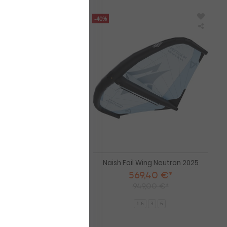
-40%
Naish
Naish
Foil
Foil
Wing
Wing
ADX
Neutro
2025
2025
il Wing ADX 2025
Naish Foil Wing Neutron 2025
4,45 €*
569,40 €*
99,00 €*
949,00 €*
1.6
3
6