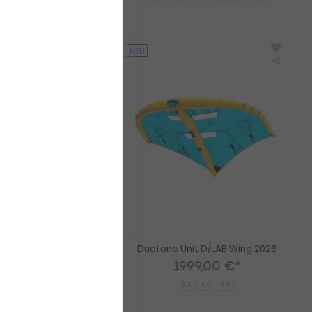
NEU
Duotone
Duoto
Foil
Unit
Wing
D/LAB
Ventis
Wing
FS
2026
D/LAB
2026
Wing Ventis FS D/LAB
Duotone Unit D/LAB Wing 2026
2026
1999,00 €*
69,00 €*
3.5
4.0
4.5
7.0
8.0