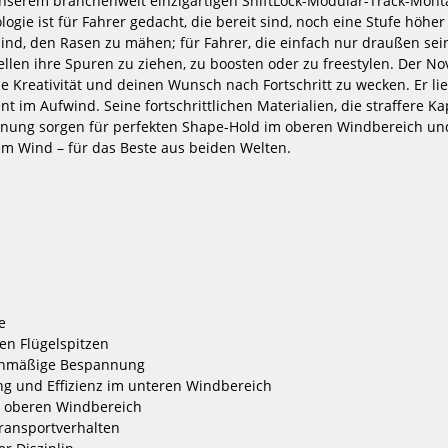
unserem branchenweit einzigartigen ShiftLock-Modular-Track-Mon
mp
Duotone Wing & Kite Pumpe
Slingshot Wi
gie ist für Fahrer gedacht, die bereit sind, noch eine Stufe höher
49,00 €*
 sind, den Rasen zu mähen; für Fahrer, die einfach nur draußen sei
3
len ihre Spuren zu ziehen, zu boosten oder zu freestylen. Der N
L
XL
5
e Kreativität und deinen Wunsch nach Fortschritt zu wecken. Er lieg
ent im Aufwind. Seine fortschrittlichen Materialien, die straffere K
ung sorgen für perfekten Shape-Hold im oberen Windbereich un
-30%
NEU
tem Wind – für das Beste aus beiden Welten.
HOT
HOT
GA
North
Foil
Mode
Wing
Ultra
CROSS
Wing
2025
2025
e
en Flügelspitzen
chmäßige Bespannung
 und Effizienz im unteren Windbereich
 oberen Windbereich
nsportverhalten
5
North Mode Ultra Wing 2025
North Par