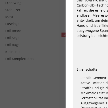
Das Nova Pro mit 
Frontwing
DUOTONE Wing & Kite Pu
Carbon-UDi-Technolo
ePump Lazepump
Stabilizer
Fahrer, die es leid
179,00 €*
endlosen Meereswel
Mast
entwickelt, um dein
Fuselage
Hand und ist effizi
ausgewogene Spann
Foil Board
-53%
Leistung bei leich
Foil Segel
Foil Bags
Kleinteile
Foil Komplett Sets
Eigenschaften
Stabile Geometri
Active Twist an d
Straffe und glei
Maximale Leistung
Formstabilität im
Ausgewogenes Tra
GA Foil Wing CROSS 202