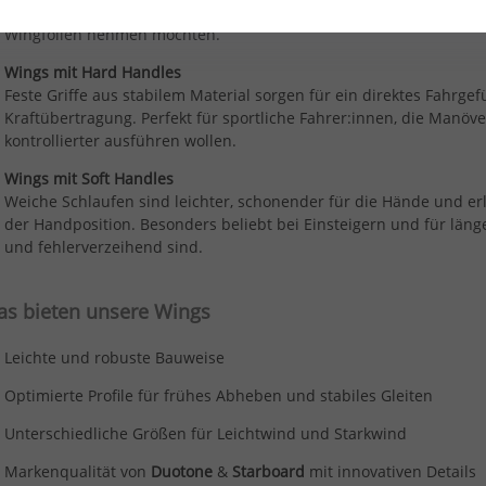
präzises Handling und eine variable Griffposition. Ideal für alle, 
Wingfoilen nehmen möchten.
Wings mit Hard Handles
Feste Griffe aus stabilem Material sorgen für ein direktes Fahrgef
Kraftübertragung. Perfekt für sportliche Fahrer:innen, die Manö
kontrollierter ausführen wollen.
Wings mit Soft Handles
Weiche Schlaufen sind leichter, schonender für die Hände und e
der Handposition. Besonders beliebt bei Einsteigern und für länge
und fehlerverzeihend sind.
as bieten unsere Wings
Leichte und robuste Bauweise
Optimierte Profile für frühes Abheben und stabiles Gleiten
Unterschiedliche Größen für Leichtwind und Starkwind
Markenqualität von
Duotone
&
Starboard
mit innovativen Details