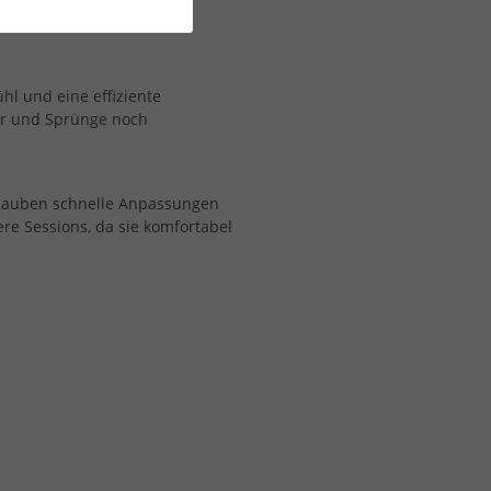
die Windsurf-Gefühl mit ins
ühl und eine effiziente
ver und Sprünge noch
rlauben schnelle Anpassungen
re Sessions, da sie komfortabel