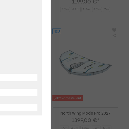
9,00 €*
1199,00 €*
3,2
4,2
5,2
4.2m
4.8m
5.4m
6.2m
7m
NEU
North
North
Wing
Wing
Mode
Mode
Pro
Pro
2026
2027
Jetzt vorbestellen!
ng Mode Pro 2026
North Wing Mode Pro 2027
99,00 €*
1399,00 €*
.2m
4.8m
5.4m
6.5m
3.5m
4.2m
4.8m
5.4m
6.2m