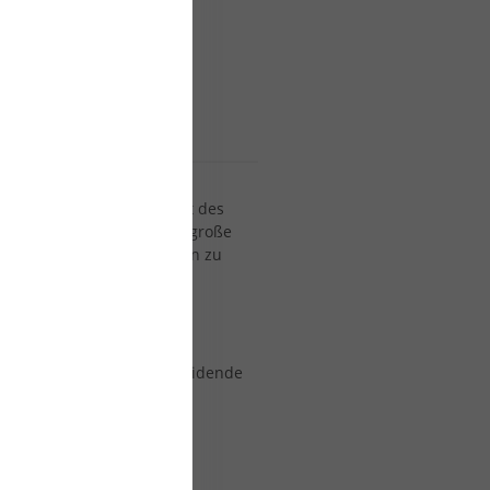
INGFOILEN
Winds mit der Leichtigkeit des
urfshop24
findest du eine große
on Einsteiger-Wings bis hin zu
 der passende Wing
Art der
Griffe
eine entscheidende
 sie maximale Kontrolle,