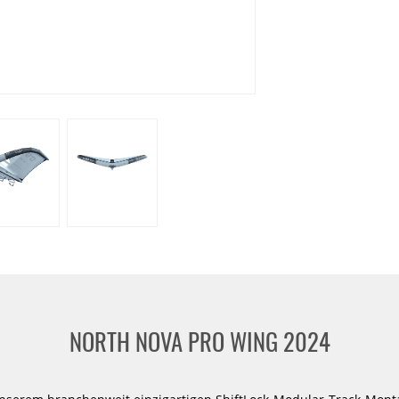
aastra
Harlem
KT Foiling
Loftsails
Naish
Neil Pryde
No
HOT
-30%
DUOTONE
Duotone
Wing
Wing
&
&
Kite
Kite
Pump
Pumpe
ePump
Lazepump
NORTH NOVA PRO WING 2024