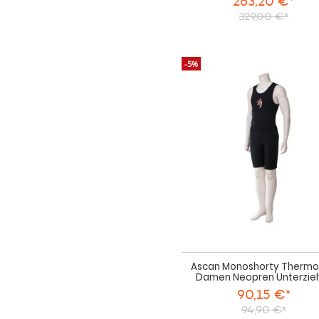
263,20 €*
329,00 €*
-5%
Ascan Monoshorty Thermo
Damen Neopren Unterzie
90,15 €*
94,90 €*