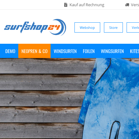
Kauf auf Rechnung
Vers
Webshop
Store
Verl
DEMO
NEOPREN & CO
WINDSURFEN
FOILEN
WINGSURFEN
KITE