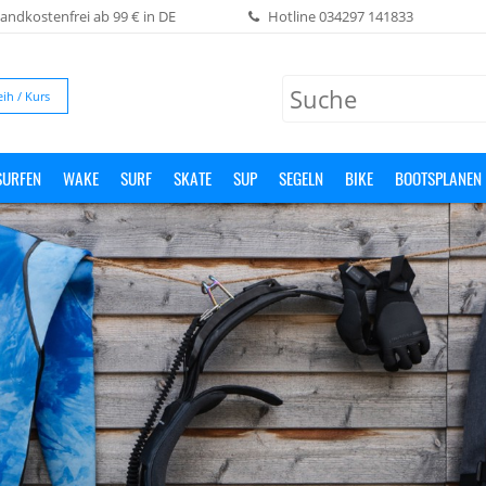
andkostenfrei ab 99 € in DE
Hotline
034297 141833
eih / Kurs
SURFEN
WAKE
SURF
SKATE
SUP
SEGELN
BIKE
BOOTSPLANEN