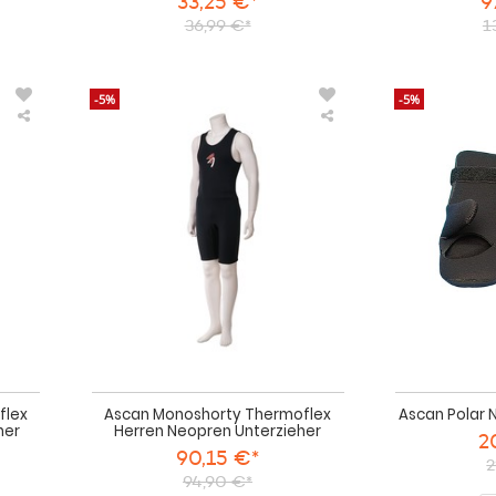
33,25 €*
9
36,99 €*
1
-5%
-5%
Ascan
Ascan
Monoshorty
Monoshorty
Thermoflex
Thermoflex
Damen
Herren
Neopren
Neopren
Unterzieher
Unterzieher
flex
Ascan Monoshorty Thermoflex
Ascan Polar
her
Herren Neopren Unterzieher
2
90,15 €*
2
94,90 €*