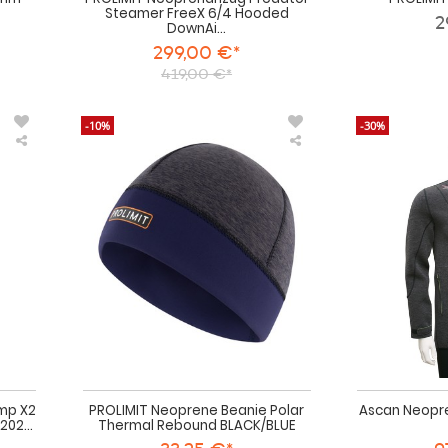
Steamer FreeX 6/4 Hooded
2
DownAi...
299,00 €*
419,00 €*
-10%
-30%
XCEL
PROLIMIT
Neoprenanzug
Neoprene
Men
Beanie
Comp
Polar
X2
Thermal
4/3
Rebound
-
BLACK/BLUE
Tinfoil
Herren
Langarm
2024
mp X2
PROLIMIT Neoprene Beanie Polar
Ascan Neopr
202...
Thermal Rebound BLACK/BLUE