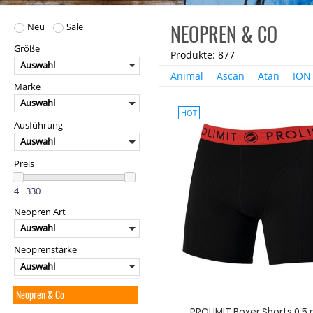
NEOPREN & CO
Neu
Sale
Größe
Produkte: 877
Auswahl
Animal
Ascan
Atan
ION
Marke
Auswahl
HOT
Ausführung
Auswahl
Preis
-
Neopren Art
Auswahl
Neoprenstärke
Auswahl
Neopren & Co
PROLIMIT Boxer Shorts 0.5