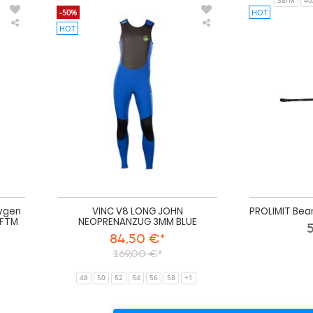
38/M
40
-50%
HOT
HOT
PROLIMIT
VINC
Neoprenanzug
V8
Oxygen
LONG
TR
JOHN
Steamer
NEOPRENANZUG
6/4
3MM
Freezip
BLUE
DL
FTM
Black/Turqoise
Damen
Langarm
2024
ygen
VINC V8 LONG JOHN
PROLIMIT Bean
 FTM
NEOPRENANZUG 3MM BLUE
5
84,50 €*
169,00 €*
48
50
52
54
56
58
+1