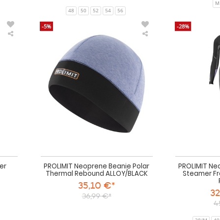
M
48
50
52
54
56
-5%
-28%
Ascan
PROLIMIT
Thermoglove
Neoprene
Winter
Beanie
Neoprenhandschuhe
Polar
Thermal
Rebound
ALLOY/BLACK
er
PROLIMIT Neoprene Beanie Polar
PROLIMIT Ne
Thermal Rebound ALLOY/BLACK
Steamer Fr
35,10 €*
32
36,99 €*
4