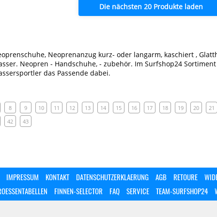
Die nächsten 20 Produkte laden
oprenschuhe, Neoprenanzug kurz- oder langarm, kaschiert , Glatth
sser. Neopren - Handschuhe, - zubehör. Im Surfshop24 Sortiment
ssersportler das Passende dabei.
8
9
10
11
12
13
14
15
16
17
18
19
20
21
42
43
IMPRESSUM
KONTAKT
DATENSCHUTZERKLAERUNG
AGB
RETOURE
WID
ROESSENTABELLEN
FINNEN-SELECTOR
FAQ
SERVICE
TEAM-SURFSHOP24