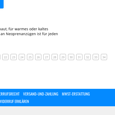
aut, für warmes oder kaltes
 an Neoprenanzügen ist für jeden
22
23
24
25
26
27
28
29
30
31
32
33
34
ERRUFSRECHT
VERSAND-UND-ZAHLUNG
MWST-ERSTATTUNG
WIDERRUF ERKLÄREN