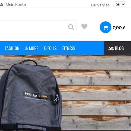
Mein Konto
Delivery to
€
0,00
FASHION
& MORE
E-FOILS
FITNESS
BLOG