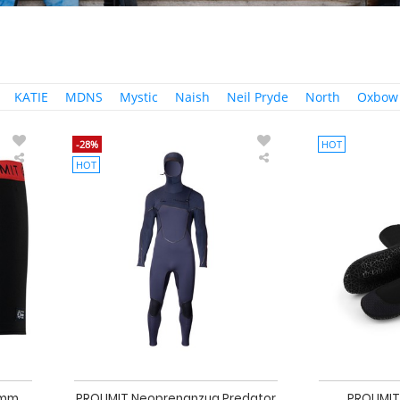
KATIE
MDNS
Mystic
Naish
Neil Pryde
North
Oxbow
-28%
HOT
HOT
PROLIMIT
PROLIMIT
Boxer
Neoprenanzug
Shorts
Predator
0.5
Steamer
mm
FreeX
Neoprene
6/4
Black/Red
Hooded
DownAirflex
-
FTM
Blue
Herren
Langarm
2024
 mm
PROLIMIT Neoprenanzug Predator
PROLIMI