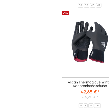
36
38
40
42
-5%
Ascan Thermoglove Wint
Neoprenhandschuhe
42,65 €*
44,90 €*
M
L
XL
XXL