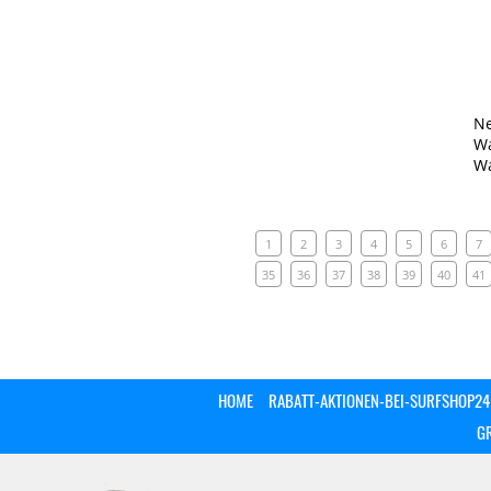
Ne
Wa
Wa
1
2
3
4
5
6
7
35
36
37
38
39
40
41
HOME
RABATT-AKTIONEN-BEI-SURFSHOP24
G