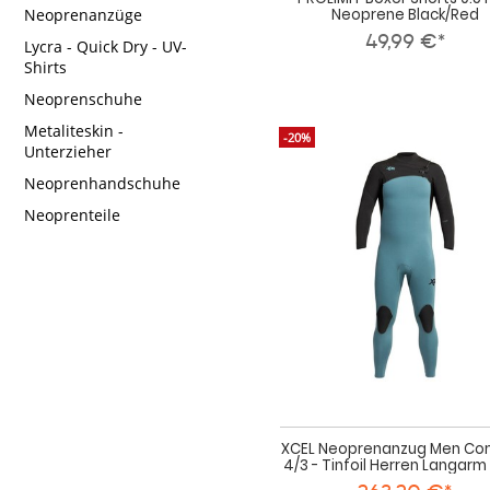
Neoprene Black/Red
Neoprenanzüge
49,99 €*
Lycra - Quick Dry - UV-
Shirts
Neoprenschuhe
Metaliteskin -
-20%
Unterzieher
Neoprenhandschuhe
Neoprenteile
XCEL Neoprenanzug Men Co
4/3 - Tinfoil Herren Langarm 