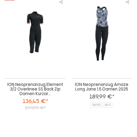
ION
IO
Neoprenanzug
Neo
Element
Am
3/2
Lon
Overknee
Jan
SS
1.5
Back
Da
Zip
202
Damen
Kurzarm
2024
ION Neoprenanzug Element
ION Neoprenanzug Amaze
3/2 Overknee SS Back Zip
Long Jane 1.5 Damen 2025
Damen Kurzar...
189,99 €*
136,45 €*
34/XS
36/S
209,99 €*