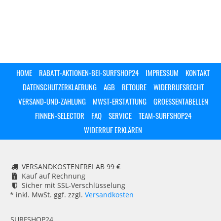
HOME
RABATT-AKTIONEN-BEI-SURFSHOP24
IMPRESSUM
KONTAKT
DATENSCHUTZERKLAERUNG
AGB
RETOURE
WIDERRUFSRECHT
VERSAND-UND-ZAHLUNG
MWST-ERSTATTUNG
GROESSENTABELLEN
FINNEN-SELECTOR
FAQ
SERVICE
TEAM-SURFSHOP24
WIDERRUF ERKLÄREN
VERSANDKOSTENFREI AB 99 €
Kauf auf Rechnung
Sicher mit SSL-Verschlüsselung
* inkl. MwSt. ggf. zzgl.
Versandkosten
SURFSHOP24