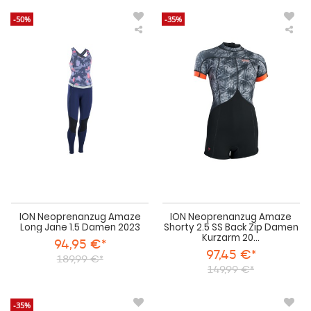
-50%
-35%
ION
IO
Neoprenanzug
Neo
Amaze
Am
Long
Sho
Jane
2.5
1.5
SS
Damen
Bac
2023
Zip
Da
Kur
202
ION Neoprenanzug Amaze
ION Neoprenanzug Amaze
Long Jane 1.5 Damen 2023
Shorty 2.5 SS Back Zip Damen
Kurzarm 20...
94,95 €*
97,45 €*
189,99 €*
149,99 €*
-35%