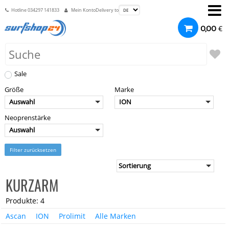
Hotline
034297 141833
Mein Konto
Delivery to
€
0,00
Sale
Größe
Marke
Auswahl
ION
Neoprenstärke
Auswahl
Filter zurücksetzen
KURZARM
Produkte: 4
Ascan
ION
Prolimit
Alle Marken