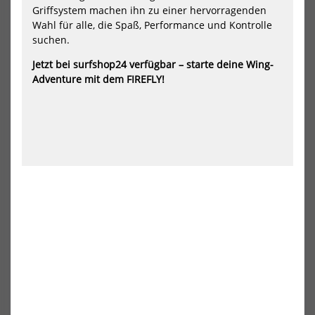
Griffsystem machen ihn zu einer hervorragenden
Wahl für alle, die Spaß, Performance und Kontrolle
suchen.
Jetzt bei surfshop24 verfügbar – starte deine Wing-
Jetzt vorbestellen!
Adventure mit dem FIREFLY!
North Wing Mode Pro 2026
North Wing Mode Pro 2027
1299,00 €*
1399,00 €*
2.9m
3.5m
4.2m
4.8m
5.4m
3.5m
4.2m
4.8m
5.4m
6.2m
6.5m
NEU
NEU
North
Duo
Wing
-
Nova
Sta
Pro
-
2026
Par
202