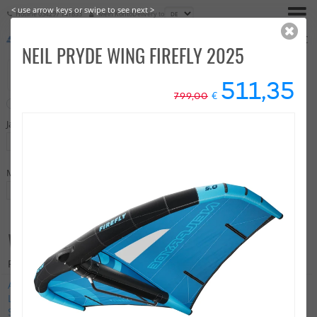
< use arrow keys or swipe to see next >
Hotline
034297 141833
Mein Konto
Delivery to
€
0,00
NEIL PRYDE WING FIREFLY 2025
511,35
€
799,00
Neu
Sale
Jahr
Größe in qm
Auswahl
-
Marke
Auswahl
WING
Produkte: 97
Ascan
Duotone
ENSIS
Gaastra
Harlem
KT Foiling
Loftsails
Naish
Neil Pryde
North
Slingshot
Starboard
Unifiber
Vayu
XO-Sails
Alle Marken