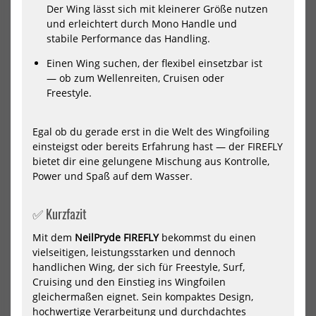
Der Wing lässt sich mit kleinerer Größe nutzen
und erleichtert durch Mono Handle und
stabile Performance das Handling.
Einen Wing suchen, der flexibel einsetzbar ist
— ob zum Wellenreiten, Cruisen oder
Freestyle.
Egal ob du gerade erst in die Welt des Wingfoiling
North Nova Pro Wing 2024
North Wing Loft Pro 2026
einsteigst oder bereits Erfahrung hast — der FIREFLY
718,00 €*
1679,00 €*
bietet dir eine gelungene Mischung aus Kontrolle,
1199,00 €*
6m
7m
8m
Power und Spaß auf dem Wasser.
✅ Kurzfazit
NEU
NEU
Mit dem
NeilPryde FIREFLY
bekommst du einen
North
Nor
vielseitigen, leistungsstarken und dennoch
Wing
Win
Mode
Mo
handlichen Wing, der sich für Freestyle, Surf,
Pro
Pro
Cruising und den Einstieg ins Wingfoilen
2026
202
gleichermaßen eignet. Sein kompaktes Design,
hochwertige Verarbeitung und durchdachtes