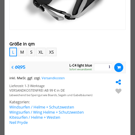
-20%
NEU
HOT
HOT
Concept
Asc
X
Riv
Wassersport
Was
Helm
He
Surf
Sur
+
Kite
Kite
Größe in qm
Schwarz
L
M
S
XL
XS
L-C4 light blue
69,95
€
Sofort versandbereit
inkl. MwSt. ggf. zzgl.
Versandkosten
Lieferzeit 1-3 Werktage
Concept X Wassersport Helm
Ascan Rive Wassersport
VERSANDKOSTENFREI AB 99 € in DE
Surf + Kite Schwarz
Helm Surf Kite
(abweichend bei Sperrgut wie Boards, Segeln und Gabelbäumen)
39,90 €*
48,90 €*
Kategorien:
49,90 €*
Windsurfen / Helme + Schutzwesten
S
M
L
Wingsurfen / Wing Helme + Schutzwesten
Kitesurfen / Helme + Westen
XS
S
Neil Pryde
NEU
NEU
HOT
HOT