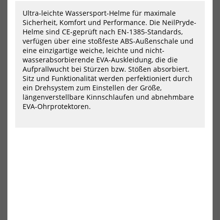
Ensis
Ens
Wassersport
Was
Ultra-leichte Wassersport-Helme für maximale
Helm
He
Sicherheit, Komfort und Performance. Die NeilPryde-
BALZ
RID
Helme sind CE-geprüft nach EN-1385-Standards,
PRO
verfügen über eine stoßfeste ABS-Außenschale und
eine einzigartige weiche, leichte und nicht-
wasserabsorbierende EVA-Auskleidung, die die
Aufprallwucht bei Stürzen bzw. Stößen absorbiert.
Sitz und Funktionalität werden perfektioniert durch
ein Drehsystem zum Einstellen der Größe,
längenverstellbare Kinnschlaufen und abnehmbare
EVA-Ohrprotektoren.
Ensis Wassersport Helm BALZ
Ensis Wassersport Helm RIDER
PRO
89,00 €*
109,00 €*
M-L
S-M
S-M
M-L
NEU
NEU
HOT
HOT
ION
Mys
Wing
Leg
Sleeve
Was