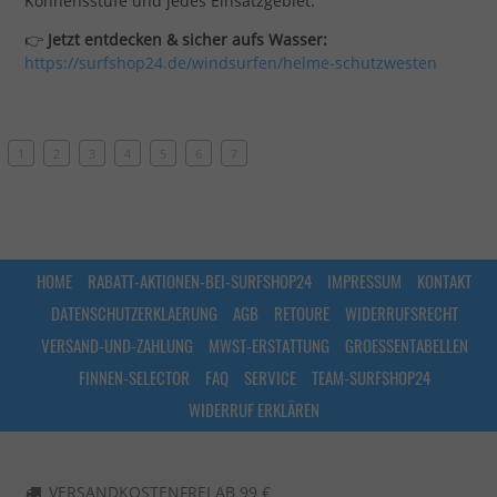
Könnensstufe und jedes Einsatzgebiet.
👉
Jetzt entdecken & sicher aufs Wasser:
https://surfshop24.de/windsurfen/helme-schutzwesten
1
2
3
4
5
6
7
HOME
RABATT-AKTIONEN-BEI-SURFSHOP24
IMPRESSUM
KONTAKT
DATENSCHUTZERKLAERUNG
AGB
RETOURE
WIDERRUFSRECHT
VERSAND-UND-ZAHLUNG
MWST-ERSTATTUNG
GROESSENTABELLEN
FINNEN-SELECTOR
FAQ
SERVICE
TEAM-SURFSHOP24
WIDERRUF ERKLÄREN
VERSANDKOSTENFREI AB 99 €