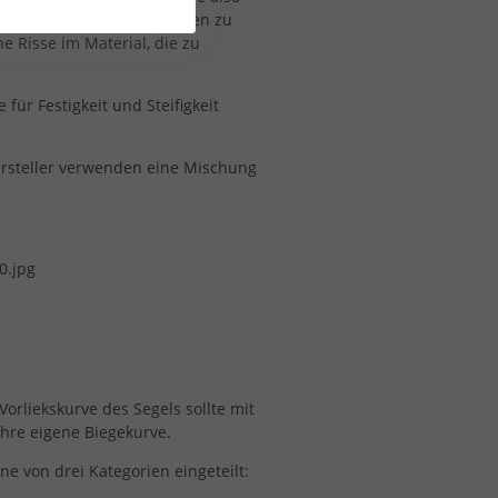
 nicht auf die Straße fallen zu
e Risse im Material, die zu
für Festigkeit und Steifigkeit
rsteller verwenden eine Mischung
Vorliekskurve des Segels sollte mit
hre eigene Biegekurve.
e von drei Kategorien eingeteilt: