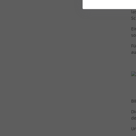
ei
la
Sc
Ei
so
Fü
au
BI
Di
de
Um