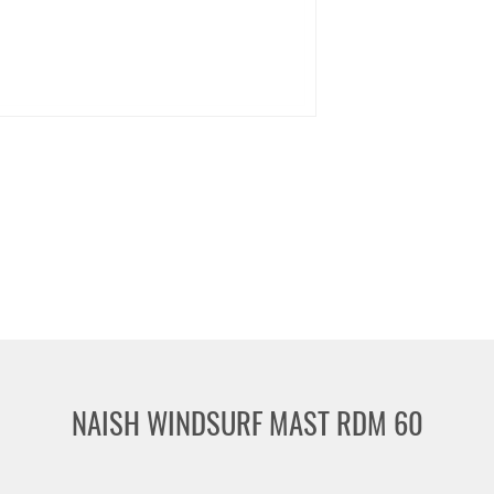
oncept X
Duotone
Exocet
Gaastra
Goya
Naish
Neil Pr
NEU
NEU
-14%
NE
NEU
HOT
HOT
HO
North
North
North
Windsurf
Windsurf
Windsurf
HOT
Mast
Mast
Mast
Local
Optima
Optima
Pro
MDM
MDM
RDM
DEMO
NAISH WINDSURF MAST RDM 60