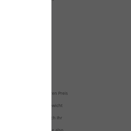
en volles Vertrauen
sichtigen sind, sind:
% und 100 % liegt. Dies
enstoffgehalt einen höheren Preis
. Und wenn Sie weniger Gewicht
ger und direkter fühlt sich Ihr
lig für Stöße sind. Wenn Sie also