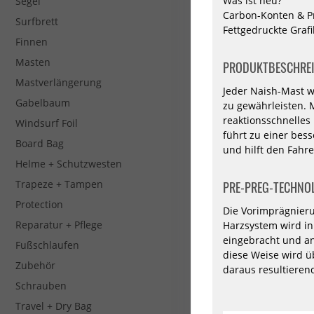
Was ist neu?
Segel
North Windsurf
Carbon-Konten & P
Surfbrett
Mast Local Pro
Fettgedruckte Grafi
MDM
Finnen
849,00 €*
Masten
PRODUKTBESCHRE
430
460
490
Mastverlängerung
Jeder Naish-Mast wi
-20%
Gabelbaum
zu gewährleisten. 
reaktionsschnelles
GA-
Windsurf Foil
Masts
führt zu einer bes
Board Bag
Windsurf
und hilft den Fahr
Mast
Helme + Schutzwesten
50
RDM
Trapeze + Tampen
PRE-PREG-TECHNO
Protection
Die Vorimprägnieru
Reparatur + Pflege
Harzsystem wird in
eingebracht und an
Fußschlaufen
diese Weise wird ü
Zubehör
daraus resultieren
Schrauben
GA-Masts
Travel + Dry Bag
Windsurf Mast