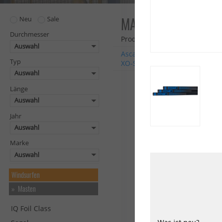
MASTEN
Neu
Sale
Durchmesser
Produkte: 102
Auswahl
Ascan
Avanti
Chinook
C
Typ
XO-Sails
i99
Alle Marken
Auswahl
Länge
NEU
Auswahl
HOT
North
Windsurf
Jahr
Mast
Auswahl
Local
Pro
Marke
MDM
Auswahl
Windsurfen
Masten
IQ Foil Class