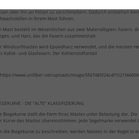
nen 100 %igen Mast haben, sollten Sie besonders darauf achten, ihn
ssen oder ihn an Felsen zu zerschmettern. Dadurch entstehen klein
hwachstellen in Ihrem Mast führen.
n Mast besteht im Wesentlichen aus zwei Materialtypen: Fasern, die 
rgen, und Harz, das die Fasern zusammenhält.
r Windsurfmasten wird Epoxidharz verwendet, und die meisten He
s Kohle- und Glasfasern. Der Kohlenstoffanteil
EGEKURVE - DIE "ALTE" KLASSIFIZIERUNG
e Biegekurve stellt die Form Ihres Mastes unter Belastung dar. Die 
r Kurve des Mastes übereinstimmen. Jede Segelmarke verwendet i
 die Biegekurve zu beschreiben, werden Masten in der Regel in ein