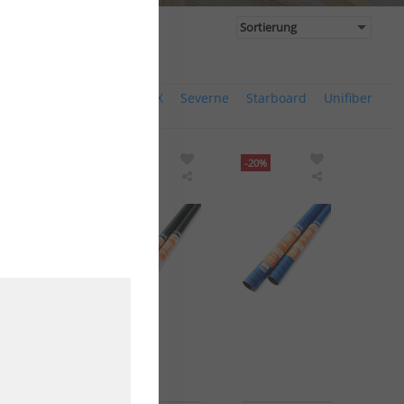
yde
North
Point 7
STX
Severne
Starboard
Unifiber
U
-20%
-20%
T
North
GA-
GA-
Windsurf
Masts
Masts
Mast
Windsurf
Windsurf
Ultimate
Mast
Mast
RDM
100
100
RDM
SDM