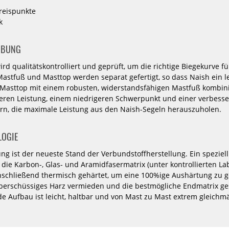
North Windsurf
North Windsurf
North Windsurf
No
reispunkte
Mast Local Pro
Mast Optima
Mast Optima
Ma
k
RDM
MDM
MDM DEMO
749,00 €*
999,00 €*
899,00 €*
8
IBUNG
1049,00 €*
370
400
430
430
460
490
3
530
rd qualitätskontrolliert und geprüft, um die richtige Biegekurve f
400
430
460
-20%
-20%
-20%
-2
Mastfuß und Masttop werden separat gefertigt, so dass Naish ein le
490
530
 Masttop mit einem robusten, widerstandsfähigen Mastfuß kombini
GA-
GA-
GA-
Masts
Masts
Masts
seren Leistung, einem niedrigeren Schwerpunkt und einer verbesse
Windsurf
Windsurf
Windsurf
ern, die maximale Leistung aus den Naish-Segeln herauszuholen.
Mast
Mast
Mast
50
70
70
SDM
RDM
SDM
LOGIE
ng ist der neueste Stand der Verbundstoffherstellung. Ein speziell
 die Karbon-, Glas- und Aramidfasermatrix (unter kontrollierten 
schließend thermisch gehärtet, um eine 100%ige Aushärtung zu g
berschüssiges Harz vermieden und die bestmögliche Endmatrix ge
de Aufbau ist leicht, haltbar und von Mast zu Mast extrem gleichm
GA-Masts
GA-Masts
GA-Masts
Windsurf Mast
Windsurf Mast
Windsurf Mast
Wi