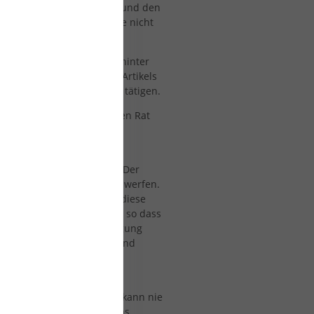
 in dem ganzen Fachjargon und den
es davon wissen, damit Sie nicht
ie Sie brauchen.
und erläutern die Theorie hinter
Nach der Lektüre dieses Artikels
n und einen klugen Kauf zu tätigen.
 zu wenden, um fachkundigen Rat
p und -länge zu beachten. Der
em Segel oder Segelsack zu werfen.
 kaufen, da die Segel für diese
iche Mastspezifikationen, so dass
. Sie können auch in Erwägung
 genauso gut funktioniert und
 Angaben beruhen auf den
sons gemessen haben. Man kann nie
Menge Masten gemessen! Das