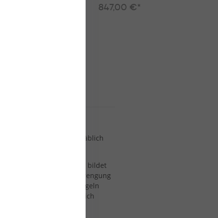
*
606,00 €*
847,00 €*
370
430
t wirklich... Er ist buchstäblich
 Mast wichtig ist. Der Mast bildet
en des Boards und die Anstrengung
st, der nicht zu deinen Segeln
gnügen einschränken und dich