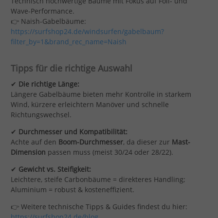
Technisch hochwertige Bäume mit Fokus auf Foil- und
Wave-Performance.
👉 Naish-Gabelbäume:
https://surfshop24.de/windsurfen/gabelbaum?
filter_by=1&brand_rec_name=Naish
Tipps für die richtige Auswahl
✔
Die richtige Länge:
Längere Gabelbäume bieten mehr Kontrolle in starkem
Wind, kürzere erleichtern Manöver und schnelle
Richtungswechsel.
✔
Durchmesser und Kompatibilität:
Achte auf den
Boom-Durchmesser
, da dieser zur
Mast-
Dimension
passen muss (meist 30/24 oder 28/22).
✔
Gewicht vs. Steifigkeit:
Leichtere, steife Carbonbäume = direkteres Handling;
Aluminium = robust & kosteneffizient.
👉 Weitere technische Tipps & Guides findest du hier:
https://surfshop24.de/blog