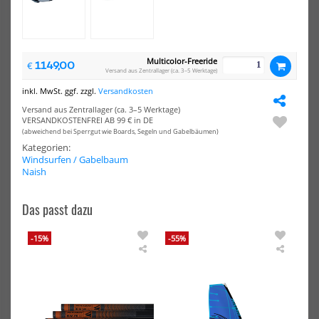
-25%
-25%
NEU
NEU
North
Nor
Ultimate
Ult
Multicolor-Freeride
1149,00
€
Carbon
Car
Versand aus Zentrallager (ca. 3–5 Werktage)
Boom
Bo
Race
Wa
inkl. MwSt. ggf. zzgl.
Versandkosten
2024
202
Versand aus Zentrallager (ca. 3–5 Werktage)
VERSANDKOSTENFREI AB 99 € in DE
(abweichend bei Sperrgut wie Boards, Segeln und Gabelbäumen)
Kategorien:
Windsurfen / Gabelbaum
Naish
Das passt dazu
North Ultimate Carbon Boom
North Ultimate Carbon Boom
Race 2024
Wave 2024
-15%
-55%
1124,25 €*
786,75 €*
Naish
Naish
1499,00 €*
1049,00 €*
Windsurf
Windsu
Mast
Segel
RDM
S26
90
Force
NEU
NEU
4