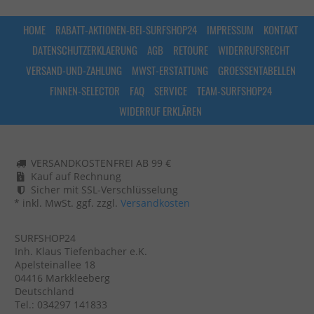
HOME
RABATT-AKTIONEN-BEI-SURFSHOP24
IMPRESSUM
KONTAKT
DATENSCHUTZERKLAERUNG
AGB
RETOURE
WIDERRUFSRECHT
VERSAND-UND-ZAHLUNG
MWST-ERSTATTUNG
GROESSENTABELLEN
FINNEN-SELECTOR
FAQ
SERVICE
TEAM-SURFSHOP24
WIDERRUF ERKLÄREN
VERSANDKOSTENFREI AB 99 €
Kauf auf Rechnung
Sicher mit SSL-Verschlüsselung
* inkl. MwSt. ggf. zzgl.
Versandkosten
SURFSHOP24
Inh. Klaus Tiefenbacher e.K.
Apelsteinallee 18
04416 Markkleeberg
Deutschland
Tel.: 034297 141833