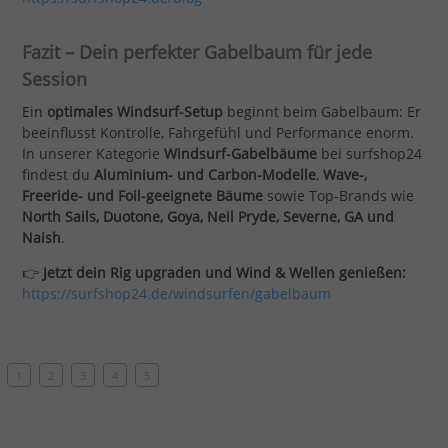
Fazit – Dein perfekter Gabelbaum für jede
Session
Ein
optimales Windsurf-Setup
beginnt beim Gabelbaum: Er
beeinflusst Kontrolle, Fahrgefühl und Performance enorm.
In unserer Kategorie
Windsurf-Gabelbäume
bei surfshop24
findest du
Aluminium- und Carbon-Modelle
,
Wave-,
Freeride- und Foil-geeignete Bäume
sowie Top-Brands wie
North Sails, Duotone, Goya, Neil Pryde, Severne, GA und
Naish
.
👉
Jetzt dein Rig upgraden und Wind & Wellen genießen:
https://surfshop24.de/windsurfen/gabelbaum
1
2
3
4
5