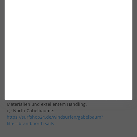
Oft kürzer und mit spezifizierten Durchmessern –
unterstützt Foil-Setups und erleichtert frühes Abheben.
👉 Foil-geeignete Modelle
Unsere Top-Marken: Performance & Qualität im
Vergleich
Bei surfshop24 führen wir Gabelbäume von
führenden
Windsurf-Herstellern
, die für Qualität, Innovation und
professionelles Riding stehen:
North Sails
Traditionsmarke mit Fokus auf Performance, langlebigen
Materialien und exzellentem Handling.
👉 North-Gabelbäume:
https://surfshop24.de/windsurfen/gabelbaum?
filter=brand:north sails