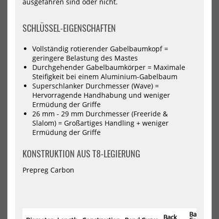
ausgefahren sind oder nicht.
Gabelbaum
Ga
ATEC
Car
25
25
SCHLÜSSEL-EIGENSCHAFTEN
2026
202
Vollständig rotierender Gabelbaumkopf =
geringere Belastung des Mastes
Durchgehender Gabelbaumkörper = Maximale
Steifigkeit bei einem Aluminium-Gabelbaum
Superschlanker Durchmesser (Wave) =
Hervorragende Handhabung und weniger
Neil Pryde Windsurf
Neil Pryde Windsurf
Ermüdung der Griffe
Gabelbaum ATEC 25 2026
Gabelbaum Carbon 25 2026
26 mm - 29 mm Durchmesser (Freeride &
279,00 €*
829,00 €*
Slalom) = Großartiges Handling + weniger
Ermüdung der Griffe
140
160
KONSTRUKTION AUS T8-LEGIERUNG
NEU
NEU
Prepreg Carbon
Neil
Neil
Pryde
Pry
Windsurf
Win
Gabelbaum
Ga
Carbon
Car
Back
Back