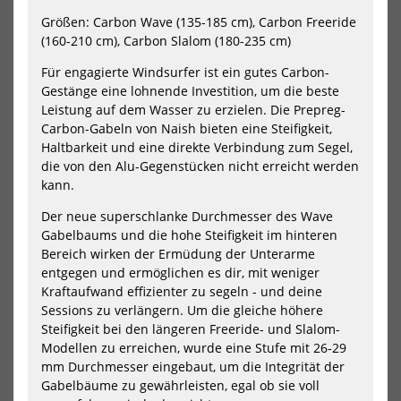
Ultimate
Pry
Carbon
Win
Größen: Carbon Wave (135-185 cm), Carbon Freeride
Boom
Ga
(160-210 cm), Carbon Slalom (180-235 cm)
X-
X-
Over
F
Für engagierte Windsurfer ist ein gutes Carbon-
2026
Bo
Gestänge eine lohnende Investition, um die beste
202
Leistung auf dem Wasser zu erzielen. Die Prepreg-
Carbon-Gabeln von Naish bieten eine Steifigkeit,
Haltbarkeit und eine direkte Verbindung zum Segel,
die von den Alu-Gegenstücken nicht erreicht werden
kann.
Der neue superschlanke Durchmesser des Wave
North Ultimate Carbon Boom
Neil Pryde Windsurf
X-Over 2026
Gabelbaum X-F Boom 2024
Gabelbaums und die hohe Steifigkeit im hinteren
1249,00 €*
257,40 €*
Bereich wirken der Ermüdung der Unterarme
entgegen und ermöglichen es dir, mit weniger
429,00 €*
Kraftaufwand effizienter zu segeln - und deine
Sessions zu verlängern. Um die gleiche höhere
Steifigkeit bei den längeren Freeride- und Slalom-
NEU
NEU
Modellen zu erreichen, wurde eine Stufe mit 26-29
Neil
Neil
mm Durchmesser eingebaut, um die Integrität der
Pryde
Pry
Gabelbäume zu gewährleisten, egal ob sie voll
Windsurf
Win