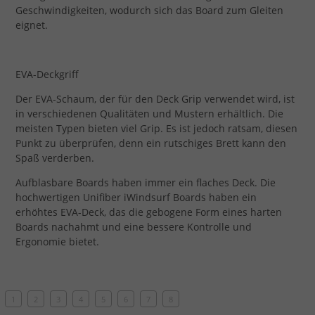
Geschwindigkeiten, wodurch sich das Board zum Gleiten
eignet.
EVA-Deckgriff
Der EVA-Schaum, der für den Deck Grip verwendet wird, ist
in verschiedenen Qualitäten und Mustern erhältlich. Die
meisten Typen bieten viel Grip. Es ist jedoch ratsam, diesen
Punkt zu überprüfen, denn ein rutschiges Brett kann den
Spaß verderben.
Aufblasbare Boards haben immer ein flaches Deck. Die
hochwertigen Unifiber iWindsurf Boards haben ein
erhöhtes EVA-Deck, das die gebogene Form eines harten
Boards nachahmt und eine bessere Kontrolle und
Ergonomie bietet.
1
2
3
4
5
6
7
8