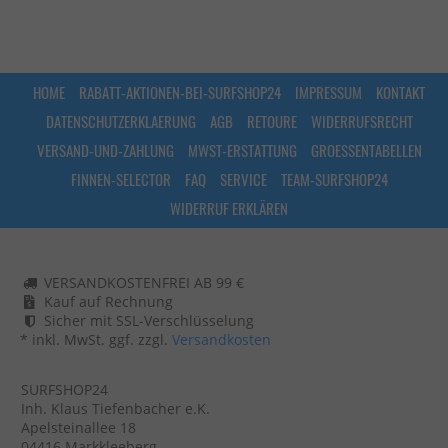
HOME
RABATT-AKTIONEN-BEI-SURFSHOP24
IMPRESSUM
KONTAKT
DATENSCHUTZERKLAERUNG
AGB
RETOURE
WIDERRUFSRECHT
VERSAND-UND-ZAHLUNG
MWST-ERSTATTUNG
GROESSENTABELLEN
FINNEN-SELECTOR
FAQ
SERVICE
TEAM-SURFSHOP24
WIDERRUF ERKLÄREN
VERSANDKOSTENFREI AB 99 €
Kauf auf Rechnung
Sicher mit SSL-Verschlüsselung
* inkl. MwSt. ggf. zzgl.
Versandkosten
SURFSHOP24
Inh. Klaus Tiefenbacher e.K.
Apelsteinallee 18
04416 Markkleeberg