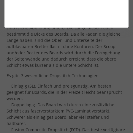
Alle aufblasbaren Boards werden aus "Dropstitch"-PVC
hergestellt. Dieses Material besteht aus 2 Schichten
faserverstärktem PVC, die durch vertikale Fäden verbunden
sind (siehe Abbildung unten). Die Länge dieser Fäden
bestimmt die Dicke des Boards. Da alle Fäden die gleiche
Länge haben, sind die Ober- und Unterseite der
aufblasbaren Bretter flach - ohne Konturen. Der Scoop
und/oder Rocker des Boards wird durch die Formgebung
der Seitenwände und dadurch erreicht, dass die obere
Schicht etwas kürzer als die untere Schicht ist.
Es gibt 3 wesentliche Dropstitch-Technologien
Einlagig (SL). Einfach und preisgünstig. Am besten
geeignet für Boards, die in der Freizeit leicht beansprucht
werden.
Doppellagig. Das Board wird durch eine zusätzliche
Schicht aus faserverstärktem PVC-Laminat verstärkt.
Schwerer als einlagiges Board, aber viel steifer und
haltbarer.
Fusion Composite Dropstitch (FCD). Das beste verfügbare