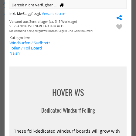
AV-Boards
Ascan
Duo Concept
Duotone
Exocet
Derzeit nicht verfügbar ...
Fanatic
Gaastra
Goya
JP
Naish
North
Quatro
inkl. MwSt. ggf. zzgl.
Versandkosten
STX
Severne
Slingshot
Starboard
Tabou
Unifiber
i99
Alle Marken
Versand aus Zentrallager (ca. 3–5 Werktage)
VERSANDKOSTENFREI AB 99 € in DE
(abweichend bei Sperrgut wie Boards, Segeln und Gabelbäumen)
-5%
NEU
Kategorien:
Windsurfen / Surfbrett
NEU
HOT
Starboard
STX
Foilen / Foil Board
Windsurf
Win
HOT
Naish
WATERMAN
&
PACKAGE
SU
WINDSUP
Boa
iGO
iWi
WITH
RS
COMPACT
202
DL
HOVER WS
Dedicated Windsurf Foiling
Starboard Windsurf
STX Windsurf & SUP Board
WATERMAN PACKAGE
iWindsurf RS 2026
These foil-dedicated windsurf boards will grow with
WINDSUP iGO WITH COMPACT
699,00 €*