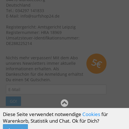
Deutschland
Tel.: 034297 141833
E-Mail: info@surfshop24.de
Registergericht: Amtsgericht Leipzig
Registernummer: HRA 18969
Umsatzsteuer-Identifikationsnummer:
DE288225214
Nichts mehr verpassen! Mit dem Abo
5€
unseres Newsletters immer aktuelle
Informationen erhalten. Als
Dankeschön für die Anmeldung erhältst
Du einen 5€ Gutschein.
GO!
Diese Seite verwendet notwendige
Cookies
für
Warenkorb, Statistik und Chat. Ok für Dich?