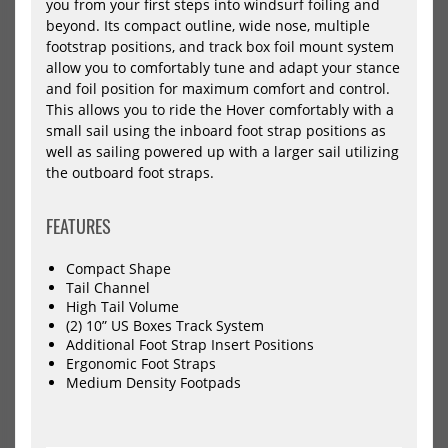
D...
you from your first steps into windsurf foiling and
1804,05 €*
250
280
285
beyond. Its compact outline, wide nose, multiple
1899,00 €*
footstrap positions, and track box foil mount system
allow you to comfortably tune and adapt your stance
-20%
-19%
and foil position for maximum comfort and control.
NEU
NEU
This allows you to ride the Hover comfortably with a
STX
STX
Windsurf
Win
small sail using the inboard foot strap positions as
HOT
HOT
&
&
well as sailing powered up with a larger sail utilizing
SUP
SU
the outboard foot straps.
PACKAGE
PA
Board
Boa
iWindsurf
iWi
FEATURES
RS
RS
+
+
STX
STX
Compact Shape
Rigg
Rig
Tail Channel
MiniKid
Pow
High Tail Volume
(2) 10” US Boxes Track System
Additional Foot Strap Insert Positions
Ergonomic Foot Straps
STX Windsurf & SUP PACKAGE
STX Windsurf & SUP PACKAGE
Medium Density Footpads
Board iWindsurf RS + STX Rigg
Board iWindsurf RS + STX Rigg
MiniK...
Power...
829,00 €*
919,00 €*
1037,99 €*
1147,99 €*