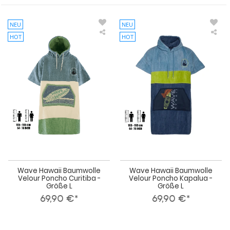
NEU
NEU
HOT
HOT
Wave
Wa
Hawaii
Haw
Baumwolle
Bau
Velour
Vel
Poncho
Po
Curitiba
Kap
-
-
Größe
Grö
L
L
Wave Hawaii Baumwolle
Wave Hawaii Baumwolle
Velour Poncho Curitiba -
Velour Poncho Kapalua -
Größe L
Größe L
69,90 €*
69,90 €*