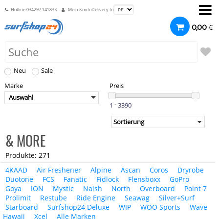
Hotline
034297 141833
Mein Konto
Delivery to
€
0,00
Neu
Sale
Marke
Preis
Auswahl
-
& MORE
Produkte: 271
4KAAD
Air Freshener
Alpine
Ascan
Coros
Dryrobe
Duotone
FCS
Fanatic
Fidlock
Flensboxx
GoPro
Goya
ION
Mystic
Naish
North
Overboard
Point 7
Prolimit
Restube
Ride Engine
Seawag
Silver+Surf
Starboard
Surfshop24 Deluxe
WIP
WOO Sports
Wave
Hawaii
Xcel
Alle Marken