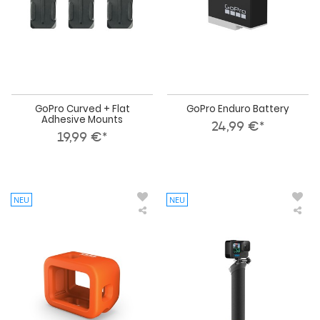
GoPro Curved + Flat
GoPro Enduro Battery
Adhesive Mounts
24,99 €*
19,99 €*
NEU
NEU
GoPro
Go
Floaty
Go
The
Han
(Flo
Ha
Gri