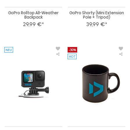
GoPro Rolltop All-Weather
GoPro Shorty (Mini Extension
Backpack
Pole + Tripod)
29,99 €*
39,99 €*
NEU
-30%
HOT
GoPro
Duo
Surfboard
Kaf
Mount
Tas