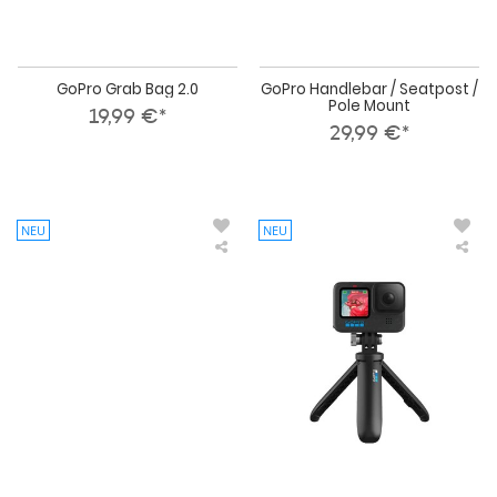
GoPro Grab Bag 2.0
GoPro Handlebar / Seatpost /
Pole Mount
19,99 €*
29,99 €*
NEU
NEU
GoPro
Go
Rolltop
Sho
All-
(Mi
Weather
Ext
Backpack
Pol
+
Tri