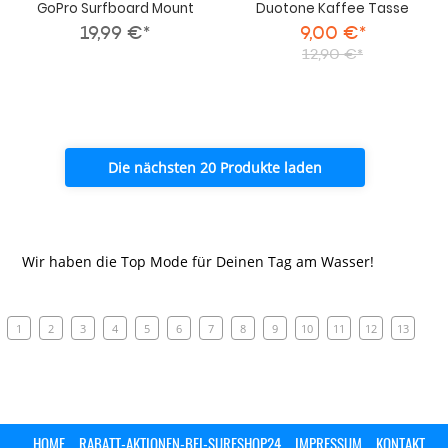
GoPro Surfboard Mount
Duotone Kaffee Tasse
19,99 €*
9,00 €*
12,90 €*
Die nächsten 20 Produkte laden
Wir haben die Top Mode für Deinen Tag am Wasser!
1
2
3
4
5
6
7
8
9
10
11
12
13
HOME
RABATT-AKTIONEN-BEI-SURFSHOP24
IMPRESSUM
KONTAKT