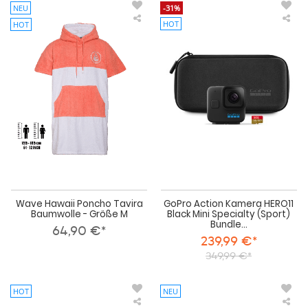
NEU
-31%
HOT
HOT
Wave
Go
Hawaii
Act
Poncho
Ka
Tavira
HE
Baumwolle
Bla
-
Min
Größe
Spe
M
(Sp
Bun
ink
GRA
Rol
All-
Wea
Bac
Wave Hawaii Poncho Tavira
GoPro Action Kamera HERO11
Baumwolle - Größe M
Black Mini Specialty (Sport)
Bundle...
64,90 €*
239,99 €*
349,99 €*
HOT
NEU