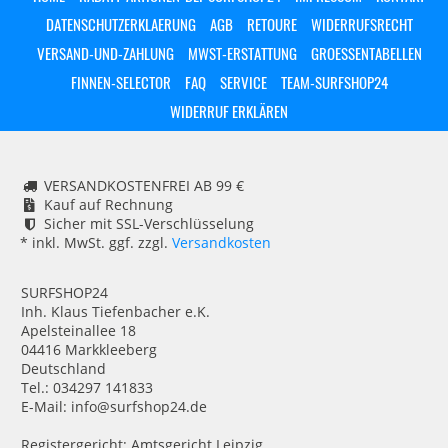
DATENSCHUTZERKLAERUNG
AGB
RETOURE
WIDERRUFSRECHT
VERSAND-UND-ZAHLUNG
MWST-ERSTATTUNG
GROESSENTABELLEN
FINNEN-SELECTOR
FAQ
SERVICE
TEAM-SURFSHOP24
WIDERRUF ERKLÄREN
VERSANDKOSTENFREI AB 99 €
Kauf auf Rechnung
Sicher mit SSL-Verschlüsselung
* inkl. MwSt. ggf. zzgl.
Versandkosten
SURFSHOP24
Inh. Klaus Tiefenbacher e.K.
Apelsteinallee 18
04416 Markkleeberg
Deutschland
Tel.: 034297 141833
E-Mail: info@surfshop24.de
Registergericht: Amtsgericht Leipzig