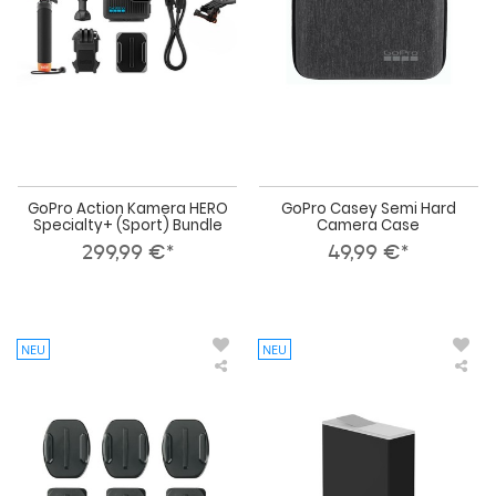
(Sport)
Cas
Bundle
GoPro Action Kamera HERO
GoPro Casey Semi Hard
Specialty+ (Sport) Bundle
Camera Case
299,99 €*
49,99 €*
NEU
NEU
GoPro
Go
Curved
End
+
Bat
Flat
Adhesive
Mounts