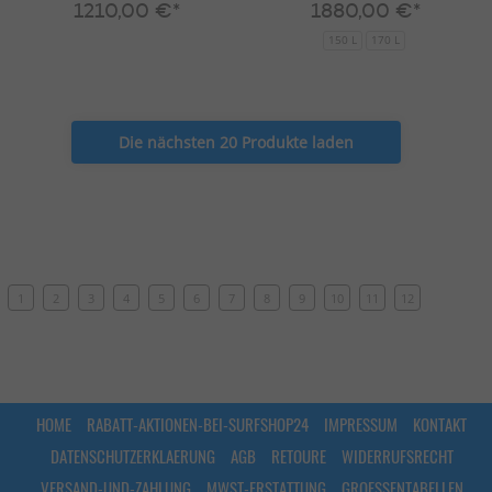
1210,00 €*
1880,00 €*
150 L
170 L
Die nächsten 20 Produkte laden
1
2
3
4
5
6
7
8
9
10
11
12
HOME
RABATT-AKTIONEN-BEI-SURFSHOP24
IMPRESSUM
KONTAKT
DATENSCHUTZERKLAERUNG
AGB
RETOURE
WIDERRUFSRECHT
VERSAND-UND-ZAHLUNG
MWST-ERSTATTUNG
GROESSENTABELLEN