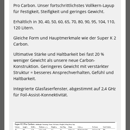
II
AC
Pro Carbon. Unser fortschrittlichstes Vollkern-Layup
inklusive
für Festigkeit, Steifigkeit und geringes Gewicht.
Boardbag
2025
Erhältlich in 30, 40, 50, 60, 65, 70, 80, 90, 95, 104, 110,
120 Litern.
Gleiche Form und Hauptmerkmale wie der Super K 2
Carbon.
Ultimative Stärke und Haltbarkeit bei fast 20 %
Ensis Wing Foil Board
Ensis Wing Foil Board
ROCK’N’ROLL II inklusive
ROCK’N’ROLL ACE
weniger Gewicht als unsere neue Carbon-
Boardbag 2025
2469,00 €*
Konstruktion. Geringeres Gewicht mit verstärkter
879,00 €*
Struktur = besseres Ansprechverhalten, Gefühl und
54
67
1699,00 €*
Haltbarkeit.
87
97
Integrierte Glasfaserfenster, abgestimmt auf 2,4 GHz
NEU
NEU
für Foil-Assist-Konnektivität.
HOT
HOT
KT
KT
Wing
Win
Mid
Mid
Length
Len
Foil
Foil
Board
Boa
Arc
Sup