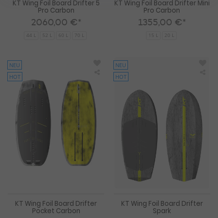
KT Wing Foil Board Drifter 5
KT Wing Foil Board Drifter Mini
Pro Carbon
Pro Carbon
2060,00 €*
1355,00 €*
44 L
52 L
60 L
70 L
15 L
20 L
NEU
NEU
HOT
HOT
KT
KT
Wing
Win
Foil
Foil
Board
Boa
Drifter
Drif
Pocket
Spa
Carbon
KT Wing Foil Board Drifter
KT Wing Foil Board Drifter
Pocket Carbon
Spark