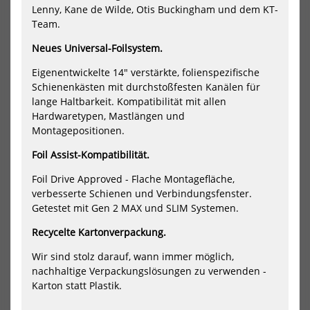
Lenny, Kane de Wilde, Otis Buckingham und dem KT-
Team.
Neues Universal-Foilsystem.
KT Downwind Wing Foil Board
KT Downwing Wing Foil Board
Ginxu Dragonfly Surf 2
Ginxu Dragonfly 3 Carbon
Eigenentwickelte 14" verstärkte, folienspezifische
Carbon
2095,00 €*
Schienenkästen mit durchstoßfesten Kanälen für
2170,00 €*
lange Haltbarkeit. Kompatibilität mit allen
105 L - 7'7 - 18.75"
106 L
120L
Hardwaretypen, Mastlängen und
110 L - 7'10 - 18.75"
Montagepositionen.
116 L - 8'0 - 18.75"
NEU
NEU
123 L - 8'4 - 18.75"
Foil Assist-Kompatibilität.
HOT
HOT
KT
KT
135 L - 8'8" - 18.75"
Wing
Win
Foil Drive Approved - Flache Montagefläche,
Foil
Foil
verbesserte Schienen und Verbindungsfenster.
Board
Boa
Getestet mit Gen 2 MAX und SLIM Systemen.
Drifter
Drif
4
5
Recycelte Kartonverpackung.
Carbon
Car
Wir sind stolz darauf, wann immer möglich,
nachhaltige Verpackungslösungen zu verwenden -
Karton statt Plastik.