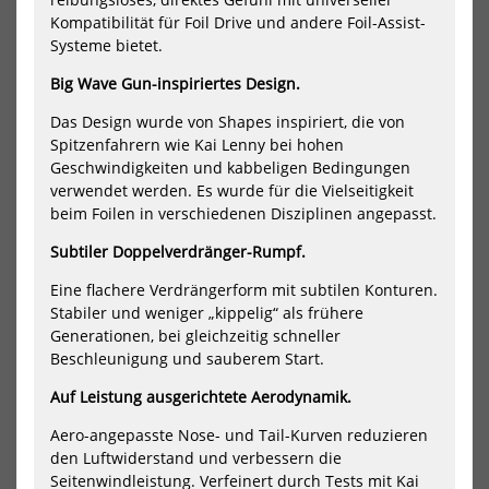
Hol
Kompatibilität für Foil Drive und andere Foil-Assist-
Pro
Systeme bietet.
Car
Big Wave Gun-inspiriertes Design.
Das Design wurde von Shapes inspiriert, die von
KT Wing Foil Board Ginxu 2 Pro
KT Downwind Wing Foil Board
Carbon
Ginxu Dragonfly Crossing 2
Spitzenfahrern wie Kai Lenny bei hohen
Hollow ...
1436,00 €*
Geschwindigkeiten und kabbeligen Bedingungen
2930,00 €*
1795,00 €*
verwendet werden. Es wurde für die Vielseitigkeit
beim Foilen in verschiedenen Disziplinen angepasst.
115L
121L
39 L
46 L
54 L
62 L
82 L
92 L
Subtiler Doppelverdränger-Rumpf.
NEU
NEU
Eine flachere Verdrängerform mit subtilen Konturen.
HOT
HOT
KT
KT
Stabiler und weniger „kippelig“ als frühere
Downwind
Do
Wing
Win
Generationen, bei gleichzeitig schneller
Foil
Foil
Beschleunigung und sauberem Start.
Board
Boa
Ginxu
Gin
Auf Leistung ausgerichtete Aerodynamik.
Dragonfly
Dra
Surf
3
Aero-angepasste Nose- und Tail-Kurven reduzieren
2
Car
den Luftwiderstand und verbessern die
Carbon
Seitenwindleistung. Verfeinert durch Tests mit Kai