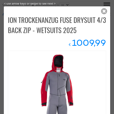
< use arrow keys or swipe to see next >
Hotline
034297 141833
Mein Konto
Delivery to
€
0,00
ION TROCKENANZUG FUSE DRYSUIT 4/3
BACK ZIP - WETSUITS 2025
1009,99
€