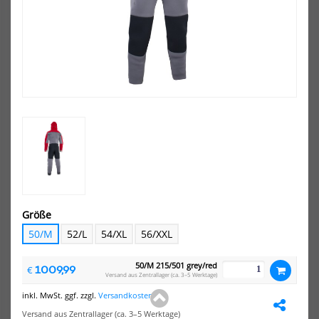
Größe
50/M
52/L
54/XL
56/XXL
50/M 215/501 grey/red
1009,99
€
Versand aus Zentrallager (ca. 3–5 Werktage)
inkl. MwSt. ggf. zzgl.
Versandkosten
Versand aus Zentrallager (ca. 3–5 Werktage)