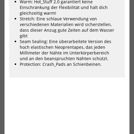
3/2
Joh
Warm: Hot_Stuff 2.0 garantiert keine
Overknee
1.5
Einschränkung der Flexibilität und hält dich
SS
m
gleichzeitig warm!
Back
Vel
Stretch: Eine schlaue Verwendung von
Zip
Gre
verschiedenen Materialien wird sicherstellen,
Herren
Her
dass dieser Anzug gute Zeiten auf dem Wasser
Shorty
gibt
2022
Seam Sealing: Eine überarbeitete Version des
hoch elastischen Neoprentapes, das jeden
Millimeter der Nähte im Unterkörperbereich
und an den beanspruchten Nähten schützt.
ION Neoprenanzug Element
PROLIMIT SUP Long John 1.5
Protection: Crash_Pads an Schienbeinen.
3/2 Overknee SS Back Zip
mm Velcro/Zodiac Grey/Black
Herren Short...
Herren
104,95 €*
95,40 €*
209,99 €*
159,00 €*
48/S
50/M
-40%
-35%
PROLIMIT
IO
SUP
Neo
Long
Ele
John
2/2
1.5
SS
mm
Bac