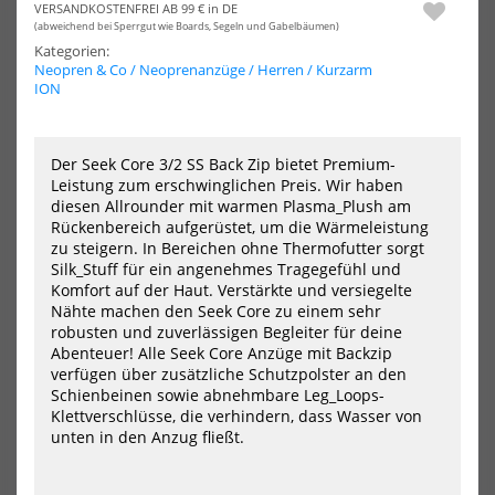
Neoprenanzug
See
VERSANDKOSTENFREI AB 99 € in DE
V6
Cor
(abweichend bei Sperrgut wie Boards, Segeln und Gabelbäumen)
Shortarm
2/2
Kategorien:
Wetsuit
Sho
Neopren & Co / Neoprenanzüge / Herren / Kurzarm
3mm
SS
ION
Herren
Bac
Kurzarm
Zip
Blue
me
-
Der Seek Core 3/2 SS Back Zip bietet Premium-
Wet
Leistung zum erschwinglichen Preis. Wir haben
diesen Allrounder mit warmen Plasma_Plush am
Rückenbereich aufgerüstet, um die Wärmeleistung
zu steigern. In Bereichen ohne Thermofutter sorgt
VINC Neoprenanzug V6
ION Seek Core 2/2 Shorty SS
Silk_Stuff für ein angenehmes Tragegefühl und
Shortarm Wetsuit 3mm
Back Zip men - Wetsuits
Komfort auf der Haut. Verstärkte und versiegelte
Herren Kurzarm Blue
159,95 €*
Nähte machen den Seek Core zu einem sehr
129,50 €*
robusten und zuverlässigen Begleiter für deine
199,99 €*
259,00 €*
Abenteuer! Alle Seek Core Anzüge mit Backzip
verfügen über zusätzliche Schutzpolster an den
46/XS
48/S
50/M
52/L
54/XL
48
58
98
Schienbeinen sowie abnehmbare Leg_Loops-
56/XXL
-50%
-40%
Klettverschlüsse, die verhindern, dass Wasser von
unten in den Anzug fließt.
ION
PRO
Neoprenanzug
SU
Element
Lon