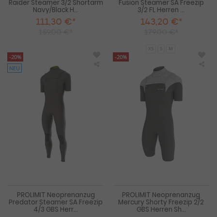
Raider Steamer 3/2 Shortarm
Fusion Steamer SA Freezip
Navy/Black H...
3/2 FL Herren ...
111,30 €*
143,20 €*
159,00 €*
179,00 €*
XS
S
M
-20%
-20%
NEU
PROLIMIT
PRO
Neoprenanzug
Neo
Predator
Mer
Steamer
Sho
SA
Fre
Freezip
2/2
4/3
GB
GBS
Her
Herren
Sho
Kurzarm
202
2025
PROLIMIT Neoprenanzug
PROLIMIT Neoprenanzug
Predator Steamer SA Freezip
Mercury Shorty Freezip 2/2
4/3 GBS Herr...
GBS Herren Sh...