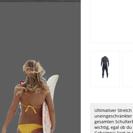
Ultimativer Stretc
uneingeschränkter 
gesamten Schulterb
wichtig, egal ob du
Geheimnis liegt in