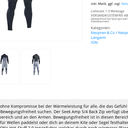
inkl. MwSt. ggf. zzgl.
Ver
Lieferzeit 1-3 Werktage
VERSANDKOSTENFREI AB 
(abweichend bei Sperrgut wie 
Gabelbäumen)
Kategorien:
Neopren & Co / Neopr
Langarm
ION
h ohne Kompromisse bei der Wärmeleistung für alle, die das Gefühl
Bewegungsfreiheit suchen. Der Seek Amp 5/4 Back Zip verfügt übe
ereich und an den Armen. Bewegungsfreiheit ist in diesen Berei
 für Wellen paddelst oder dich an deinem Kite oder Segel festhalt
 IONs Hot_Stuff 2.0 Innenfutter, welches durch noch wärmeres Plas