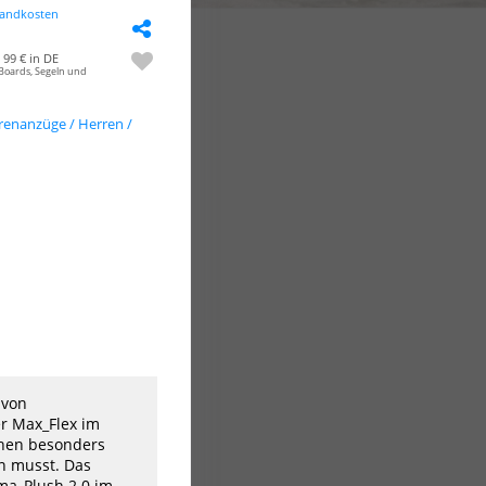
sandkosten
99 € in DE
Boards, Segeln und
enanzüge / Herren /
 von
r Max_Flex im
chen besonders
en musst. Das
ma_Plush 2.0 im