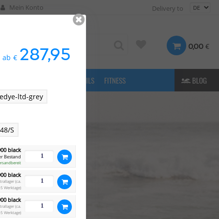
Mein Konto
Delivery to
€
0,00
287,95
ab
€
FASHION
& MORE
E-FOILS
FITNESS
BLOG
iedye-ltd-grey
48/S
900 black
r Bestand
ersandbereit
900 black
allager (ca.
5 Werktage)
900 black
allager (ca.
5 Werktage)