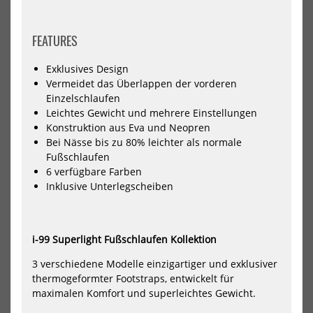
Ascan Wing Leash 4.0
Ascan Wing & Board Belt
FEATURES
35,90 €*
25,55 €*
39,90 €*
26,90 €*
Exklusives Design
Vermeidet das Überlappen der vorderen
Einzelschlaufen
Leichtes Gewicht und mehrere Einstellungen
-5%
NEU
Konstruktion aus Eva und Neopren
NEU
HOT
Ascan
Asc
Bei Nässe bis zu 80% leichter als normale
Wing
Riv
HOT
Fußschlaufen
Vario
Was
6 verfügbare Farben
Line
He
Inklusive Unterlegscheiben
Trapeztampen
Sur
Kite
i-99 Superlight Fußschlaufen Kollektion
3 verschiedene Modelle einzigartiger und exklusiver
thermogeformter Footstraps, entwickelt für
maximalen Komfort und superleichtes Gewicht.