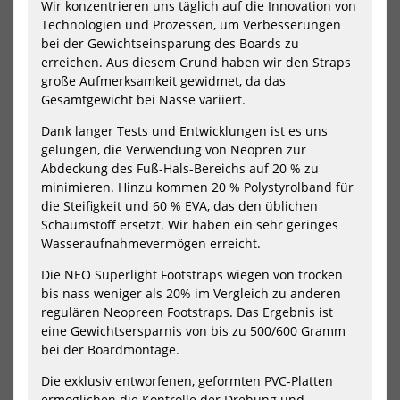
Wir konzentrieren uns täglich auf die Innovation von
Ascan Wing Vario Line
Ascan Rive Wassersport
Trapeztampen
Helm Surf Kite
Technologien und Prozessen, um Verbesserungen
18,90 €*
48,90 €*
bei der Gewichtseinsparung des Boards zu
19,90 €*
erreichen. Aus diesem Grund haben wir den Straps
S
M
L
große Aufmerksamkeit gewidmet, da das
Gesamtgewicht bei Nässe variiert.
NEU
NEU
Dank langer Tests und Entwicklungen ist es uns
HOT
HOT
Ensis
Ens
gelungen, die Verwendung von Neopren zur
Wassersport
Was
Abdeckung des Fuß-Hals-Bereichs auf 20 % zu
Helm
He
minimieren. Hinzu kommen 20 % Polystyrolband für
BALZ
RID
die Steifigkeit und 60 % EVA, das den üblichen
PRO
Schaumstoff ersetzt. Wir haben ein sehr geringes
Wasseraufnahmevermögen erreicht.
Die NEO Superlight Footstraps wiegen von trocken
bis nass weniger als 20% im Vergleich zu anderen
regulären Neopreen Footstraps. Das Ergebnis ist
eine Gewichtsersparnis von bis zu 500/600 Gramm
bei der Boardmontage.
Ensis Wassersport Helm BALZ
Ensis Wassersport Helm RIDER
Die exklusiv entworfenen, geformten PVC-Platten
PRO
89,00 €*
ermöglichen die Kontrolle der Drehung und