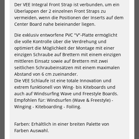
Der VEE Integral Front Strap ist verbunden, um ein
Überlappen der 2 einzelnen Front Straps zu
vermeiden, wenn die Positionen der Inserts auf dem
Center Board nahe beieinander liegen.
GA-Foil ALU WingFoil Set
Ascan Board Leash 11 ft coiled
Hybrid (72cm Fuselage) 2026
30,50 €*
Die exklusiv entworfene PVC "V"-Platte ermöglicht
821,40 €*
33,90 €*
die volle Kontrolle über die Verdrehung und
1369,00 €*
optimiert die Möglichkeit der Montage mit einer
einzigen Schraube auf Brettern mit einem einzigen
mittleren Einsatz sowie auf Brettern mit zwei
-10%
-5%
seitlichen Schraubeinsätzen mit einem maximalen
NEU
NEU
Ascan
Asc
Abstand von 6 cm zueinander.
Wing
Win
HOT
HOT
Die VEE Schlaufe ist eine totale Innovation und
Leash
&
extrem funktionell von Wing- bis Kiteboards und
4.0
Boa
auch auf Windsurfing Wave und Freestyle Boards.
Belt
Empfohlen für: Windsurfen (Wave & Freestyle) -
Winging - Kiteboarding - Foiling.
Farben: Erhältlich in einer breiten Palette von
Farben Auswahl.