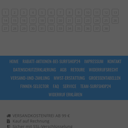
1
2
3
4
5
6
7
8
9
10
11
12
13
14
15
16
17
18
19
20
21
22
23
24
25
26
27
28
29
30
31
32
33
34
35
36
37
38
HOME
RABATT-AKTIONEN-BEI-SURFSHOP24
IMPRESSUM
KONTAKT
DATENSCHUTZERKLAERUNG
AGB
RETOURE
WIDERRUFSRECHT
VERSAND-UND-ZAHLUNG
MWST-ERSTATTUNG
GROESSENTABELLEN
FINNEN-SELECTOR
FAQ
SERVICE
TEAM-SURFSHOP24
WIDERRUF ERKLÄREN
VERSANDKOSTENFREI AB 99 €
Kauf auf Rechnung
Sicher mit SSL-Verschlüsselung