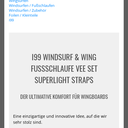
Wingsurfen
Windsurfen / Fußschlaufen
Windsurfen / Zubehör
Foilen / Kleinteile
i99
Concept X Wassersport Helm
Mystic Stage Wing Foil
Surf + Kite Schwarz
Harness
39,90 €*
142,45 €*
49,90 €*
149,99 €*
I99 WINDSURF & WING
XS
S
L
M
S
XL
XS
XXL
FUSSSCHLAUFE VEE SET S
-40%
-10%
NEU
NEU
UPERLIGHT STRAPS
GA-
Asc
Foil
Boa
HOT
HOT
ALU
Lea
WingFoil
11
DER ULTIMATIVE KOMFORT FÜR WINGBOARDS
Set
ft
Hybrid
coi
(72cm
Fuselage)
Eine einzigartige und innovative Idee, auf die wir
2026
sehr stolz sind.