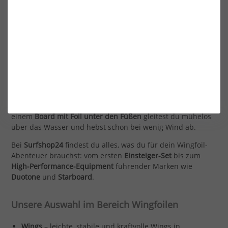
WINGFOILEN – DIE NEUE FREIHEIT
AUF DEM WASSER
Wingfoilen ist die perfekte Kombination aus Windsurfen,
Kitesurfen und Foilen – ein Sport, der Leichtigkeit,
Geschwindigkeit und grenzenlose Bewegungsfreiheit
vereint. Mit einem aufblasbaren
Wing in den Händen
und
einem
Board mit Foil unter den Füßen
gleitest du mühelos
über das Wasser und hebst schon bei wenig Wind ab.
Bei
Surfshop24
findest du alles, was du für dein Wingfoil-
Abenteuer brauchst: vom ersten
Einsteiger-Set
bis zum
High-Performance-Equipment
führender Marken wie
Duotone
und
Starboard
.
Unsere Auswahl im Bereich Wingfoilen
Wings
– leichte, stabile und kraftvolle Wings in