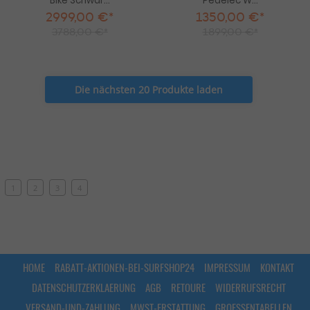
Bike Schwar...
Pedelec W...
2999,00 €*
1350,00 €*
3788,00 €*
1899,00 €*
Die nächsten 20 Produkte laden
1
2
3
4
HOME
RABATT-AKTIONEN-BEI-SURFSHOP24
IMPRESSUM
KONTAKT
DATENSCHUTZERKLAERUNG
AGB
RETOURE
WIDERRUFSRECHT
VERSAND-UND-ZAHLUNG
MWST-ERSTATTUNG
GROESSENTABELLEN