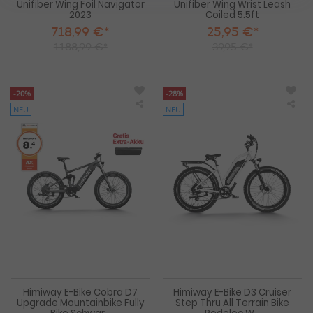
Unifiber Wing Foil Navigator
Unifiber Wing Wrist Leash
2023
Coiled 5.5ft
718,99 €*
25,95 €*
1188,99 €*
39,95 €*
-20%
-28%
NEU
NEU
Himiway
Him
E-
E-
Bike
Bik
Cobra
D3
D7
Cru
Upgrade
Ste
Mountainbike
Thr
Fully
All
Bike
Ter
Schwarz
Bik
inklusive
Ped
Akku
Wei
ink
Akk
Himiway E-Bike Cobra D7
Himiway E-Bike D3 Cruiser
Upgrade Mountainbike Fully
Step Thru All Terrain Bike