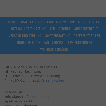
HOME
RABATT-AKTIONEN-BEI-SURFSHOP24
IMPRESSUM
KONTAKT
DATENSCHUTZERKLAERUNG
AGB
RETOURE
WIDERRUFSRECHT
VERSAND-UND-ZAHLUNG
MWST-ERSTATTUNG
GROESSENTABELLEN
FINNEN-SELECTOR
FAQ
SERVICE
TEAM-SURFSHOP24
WIDERRUF ERKLÄREN
VERSANDKOSTENFREI AB 99 €
Kauf auf Rechnung
Sicher mit SSL-Verschlüsselung
* inkl. MwSt. ggf. zzgl.
Versandkosten
SURFSHOP24
Inh. Klaus Tiefenbacher e.K.
Apelsteinallee 18
04416 Markkleeberg