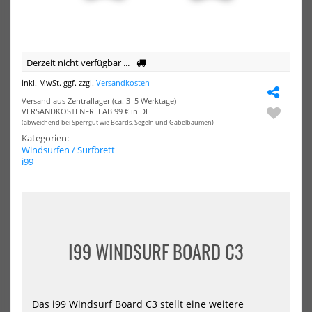
D...
1804,05 €*
250
280
285
1899,00 €*
-20%
-19%
Derzeit nicht verfügbar ...
NEU
NEU
STX
STX
inkl. MwSt. ggf. zzgl.
Versandkosten
Windsurf
Win
HOT
HOT
&
&
Versand aus Zentrallager (ca. 3–5 Werktage)
VERSANDKOSTENFREI AB 99 € in DE
SUP
SU
(abweichend bei Sperrgut wie Boards, Segeln und Gabelbäumen)
PACKAGE
PA
Board
Boa
Kategorien:
iWindsurf
iWi
Windsurfen / Surfbrett
RS
RS
i99
+
+
STX
STX
Rigg
Rig
MiniKid
Pow
I99 WINDSURF BOARD C3
STX Windsurf & SUP PACKAGE
STX Windsurf & SUP PACKAGE
Board iWindsurf RS + STX Rigg
Board iWindsurf RS + STX Rigg
MiniK...
Power...
829,00 €*
919,00 €*
Das i99 Windsurf Board C3 stellt eine weitere
1037,99 €*
1147,99 €*