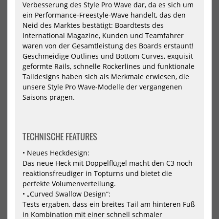
Verbesserung des Style Pro Wave dar, da es sich um
ein Performance-Freestyle-Wave handelt, das den
250
280
-20%
-20%
Neid des Marktes bestätigt: Boardtests des
HOT
HOT
International Magazine, Kunden und Teamfahrer
Goya
Goy
Windsurf
Win
waren von der Gesamtleistung des Boards erstaunt!
Board
Boa
Geschmeidige Outlines und Bottom Curves, exquisit
Custom
On
geformte Rails, schnelle Rockerlines und funktionale
Quad
12
Taildesigns haben sich als Merkmale erwiesen, die
8
Car
unsere Style Pro Wave-Modelle der vergangenen
Pro
Carbon
Saisons prägen.
TECHNISCHE FEATURES
• Neues Heckdesign:
Goya Windsurf Board Custom
Goya Windsurf Board One 12
Das neue Heck mit Doppelflügel macht den C3 noch
Quad 8 Pro Carbon
Carbon
reaktionsfreudiger in Topturns und bietet die
1512,00 €*
2040,00 €*
perfekte Volumenverteilung.
1890,00 €*
2550,00 €*
• „Curved Swallow Design“:
Tests ergaben, dass ein breites Tail am hinteren Fuß
56
116
in Kombination mit einer schnell schmaler