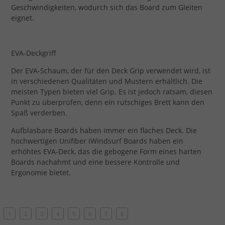
Geschwindigkeiten, wodurch sich das Board zum Gleiten
eignet.
EVA-Deckgriff
Der EVA-Schaum, der für den Deck Grip verwendet wird, ist
in verschiedenen Qualitäten und Mustern erhältlich. Die
meisten Typen bieten viel Grip. Es ist jedoch ratsam, diesen
Punkt zu überprüfen, denn ein rutschiges Brett kann den
Spaß verderben.
Aufblasbare Boards haben immer ein flaches Deck. Die
hochwertigen Unifiber iWindsurf Boards haben ein
erhöhtes EVA-Deck, das die gebogene Form eines harten
Boards nachahmt und eine bessere Kontrolle und
Ergonomie bietet.
1
2
3
4
5
6
7
8