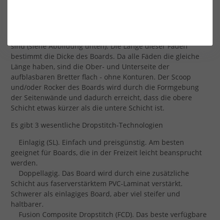
Alle aufblasbaren Boards werden aus "Dropstitch"-PVC
hergestellt. Dieses Material besteht aus 2 Schichten
faserverstärktem PVC, die durch vertikale Fäden verbunden
sind (siehe Abbildung unten). Die Länge dieser Fäden
bestimmt die Dicke des Boards. Da alle Fäden die gleiche
Länge haben, sind die Ober- und Unterseite der
aufblasbaren Bretter flach - ohne Konturen. Der Scoop
und/oder Rocker des Boards wird durch die Formgebung
der Seitenwände und dadurch erreicht, dass die obere
Schicht etwas kürzer als die untere Schicht ist.
Es gibt 3 wesentliche Dropstitch-Technologien
Einlagig (SL). Einfach und preisgünstig. Am besten
geeignet für Boards, die in der Freizeit leicht beansprucht
werden.
Doppellagig. Das Board wird durch eine zusätzliche
Schicht aus faserverstärktem PVC-Laminat verstärkt.
Schwerer als einlagiges Board, aber viel steifer und
haltbarer.
Fusion Composite Dropstitch (FCD). Das beste verfügbare