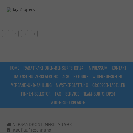
1
2
3
4
HOME
RABATT-AKTIONEN-BEI-SURFSHOP24
IMPRESSUM
KONTAKT
DATENSCHUTZERKLAERUNG
AGB
RETOURE
WIDERRUFSRECHT
VERSAND-UND-ZAHLUNG
MWST-ERSTATTUNG
GROESSENTABELLEN
FINNEN-SELECTOR
FAQ
SERVICE
TEAM-SURFSHOP24
WIDERRUF ERKLÄREN
VERSANDKOSTENFREI AB 99 €
Kauf auf Rechnung