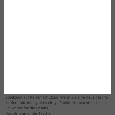
12´FT
69,99 €*
169,00 €*
Die nächsten 20 Produkte laden
WINDSURF BAGS
Das Unifiber-Sortiment an funktionellen Weichwaren
besteht aus strapazierfähigen Taschen, die Ihr wertvolles
Spielzeug auf Reisen schützen. Wenn Sie eine neue Tasche
kaufen möchten, gibt es einige Punkte zu beachten. Lesen
Sie weiter für die Details...
Hauptmaterial der Tasche