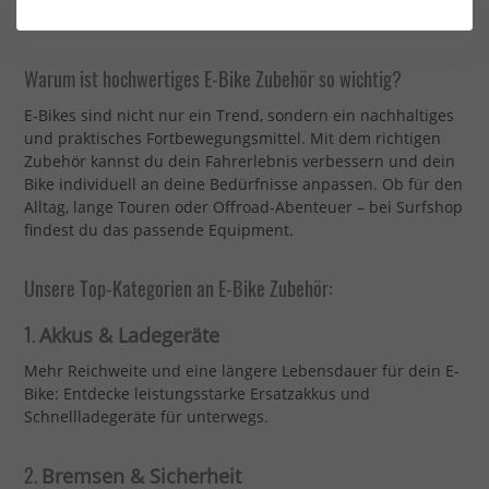
sicherer, komfortabler und effizienter machen.
Warum ist hochwertiges E-Bike Zubehör so wichtig?
E-Bikes sind nicht nur ein Trend, sondern ein nachhaltiges
und praktisches Fortbewegungsmittel. Mit dem richtigen
Zubehör kannst du dein Fahrerlebnis verbessern und dein
Bike individuell an deine Bedürfnisse anpassen. Ob für den
Alltag, lange Touren oder Offroad-Abenteuer – bei Surfshop
findest du das passende Equipment.
Unsere Top-Kategorien an E-Bike Zubehör:
1.
Akkus & Ladegeräte
Mehr Reichweite und eine längere Lebensdauer für dein E-
Bike: Entdecke leistungsstarke Ersatzakkus und
Schnellladegeräte für unterwegs.
2.
Bremsen & Sicherheit