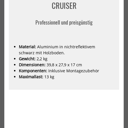
CRUISER
Reifen
Clas
20x4.0
590
Zoll
+
Hal
Professionell und preisgünstig
ST
Material:
Aluminium in nichtreflektivem
schwarz mit Holzboden.
Gewicht:
2,2 kg
Kenda Krusade Fatbike
ABUS Faltenschloss Bordo
Dimensionen:
39,8 x 27,9 x 17 cm
Reifen 20x4.0 Zoll
Classic 5900/90 + Halter ST
Komponenten:
Inklusive Montagezubehör
40,99 €*
69,95 €*
Maximallast:
13 kg
NEU
NEU
ABUS
AB
Faltenschloss
Ket
Bordo
880
Lite
Bla
6055K/85