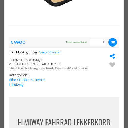
Fahrradschlauch
Fah
20x4,0
26x
Zoll
Zoll
99,00
€
Sofort versandbereit
inkl. MwSt. ggf. zzgl.
Versandkosten
Lieferzeit 1-3 Werktage
VERSANDKOSTENFREI AB 99 € in DE
(abweichend bei Sperrgut wie Boards, Segeln und Gabelbäumen)
Fatbike Fahrradschlauch
Fatbike Fahrradschlauch
Kategorien:
20x4,0 Zoll
26x4,0 Zoll
Bike / E-Bike Zubehör
9,99 €*
9,99 €*
Himiway
NEU
NEU
HOT
Kenda
AB
HIMIWAY FAHRRAD LENKERKORB
Krusade
Fal
Fatbike
Bor