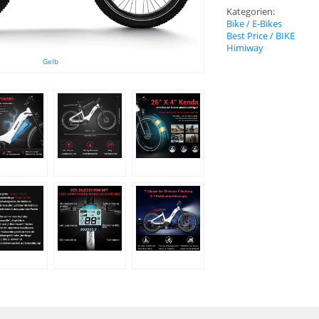
Kategorien:
Bike / E-Bikes
Best Price / BIKE
Himiway
Gelb
yvolt Bikes
eXXite
Alle Marken
-13%
-23%
NEU
NEU
ADO
ADO
Air
Air
HOT
HOT
20
Carbon
Ultra
E-
(3-
Bike
Speed)
-
-
E-
faltbares
Faltrad
E-
Bike
mit
Riemen
inklusive
Aufbewahrungstasche
) -
ADO Air Carbon E-Bike - E-Faltrad
ADO Air Carbo