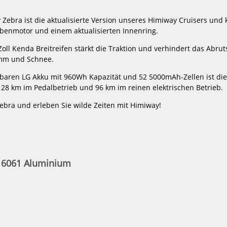
 Zebra ist die aktualisierte Version unseres Himiway Cruisers un
HOT
-20%
benmotor und einem aktualisierten Innenring.
NEU
Himiway
Himiway
Zoll Kenda Breitreifen stärkt die Traktion und verhindert das Abru
E-
E-
bike
Bike
amm und Schnee.
D5
Escape
2.0
Pro
aren LG Akku mit 960Wh Kapazität und 52 5000mAh-Zellen ist die
ST
Moped
128 km im Pedalbetrieb und 96 km im reinen elektrischen Betrieb.
inklusive
Style
Akku
inklusive
Zebra und erleben Sie wilde Zeiten mit Himiway!
Akku
s 6061 Aluminium
usive
Himiway E-Bike Escape Pro Moped
Himiway E-Bi
Style inklusive Akku
Mountainbike
1999,00 €*
29
37