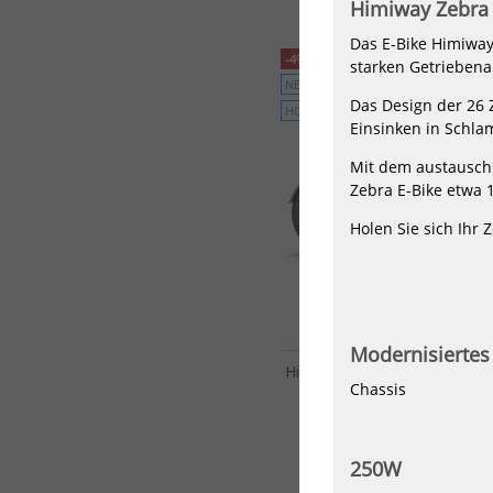
Himiway Zebra
Das E-Bike Himiway
-4%
starken Getriebena
NEU
Das Design der 26 
HOT
Einsinken in Schl
Mit dem austauschb
Zebra E-Bike etwa 
Holen Sie sich Ihr 
Modernisierte
Himiway E-bike D5 2.0 ST inkl
Akku
Chassis
2199,00 €*
2299,00 €*
250W