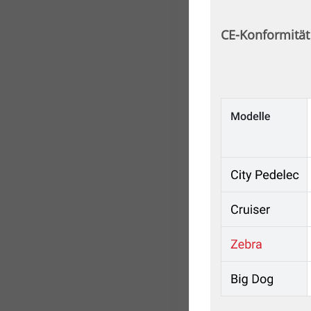
CE-Konformität
Wi
El
pe
um
Wa
E-
Si
si
St