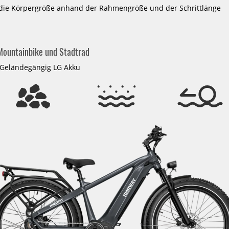
die Körpergröße anhand der Rahmengröße und der Schrittlänge
sere Top-Kategorien an E-Bikes:
City E-Bikes
Mountainbike und Stadtrad
rfekt für den urbanen Lifestyle: Komfortable Modelle mit intellige
glichen Weg zur Arbeit oder den Einkauf.
 Geländegängig LG Akku
Trekking E-Bikes
eal für lange Touren und Abenteuer: Robuste Rahmen, leistungss
tzposition für höchsten Fahrkomfort.
E-Mountainbikes
ximaler Fahrspaß auf anspruchsvollem Gelände: Kraftvolle Motor
d griffige Reifen für Offroad-Abenteuer.
Faltbare E-Bikes
atzsparend und praktisch: Diese Modelle lassen sich einfach zus
ndler oder Reisen mit dem Wohnmobil.