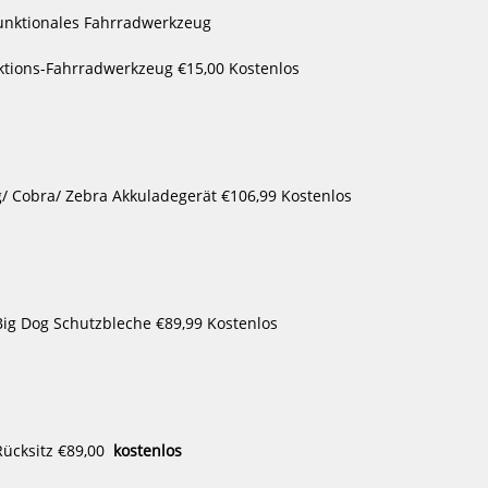
1399,00 €*
nktions-Fahrradwerkzeug
€15,00
Kostenlos
NEU
-4%
NEU
HOT
Himiway
Himiway
E-
E-
HOT
bike
bike
A7
A7
/ Cobra/ Zebra Akkuladegerät
€106,99
Kostenlos
PRO
Stadtrad
Stadtrad
für
für
Pendler
Pendler
inklusive
inklusive
Akku
Akku
ig Dog Schutzbleche
€89,99
Kostenlos
dtrad
Himiway E-bike A7 Stadtrad für
Himiway E-b
u
Pendler inklusive Akku
1999,00 €*
21
ücksitz
€89,00
kostenlos
22