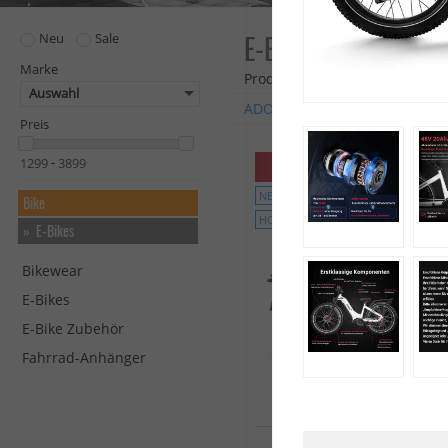
E-BIKES
Neu
Sale
Marke
Produkte: 40
Auswahl
ADO
Deruiz
Himiway
Ra
Preis
Bis zu 100€ Rabatt bei
-
Sofortbestellung
NEU
Bike
HOT
E-Bikes
Bikewear
E-Bikes
E-Bike Zubehör
Fahrrad-Anhänger
ADO Air 20 Ultra (3-Speed