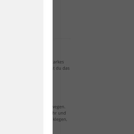
ÄT BEI SURFSHOP
gal, ob du ein leistungsstarkes
uer suchst – bei uns findest du das
n Fahrkomfort und
d Weise, wie wir uns fortbewegen.
 sparen Zeit im Stadtverkehr und
 du längere Strecken zurücklegen,
fördern.