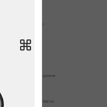
nter Antriebstechnik für den
tarke Akkus und bequeme
en, hochwertige Federungssysteme
ammenklappen und sind perfekt für