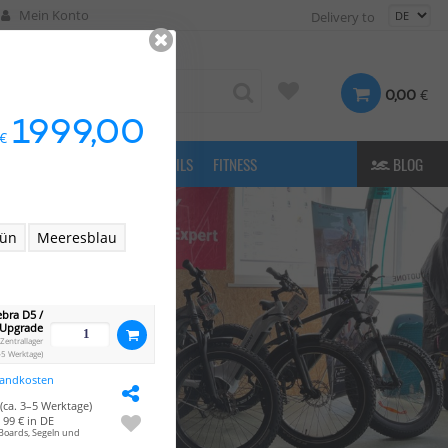
Mein Konto
Delivery to
€
0,00
1999,00
€
FASHION
& MORE
E-FOILS
FITNESS
BLOG
ün
Meeresblau
ebra D5 /
 Upgrade
Zentrallager
–5 Werktage)
sandkosten
(ca. 3–5 Werktage)
99 € in DE
Boards, Segeln und