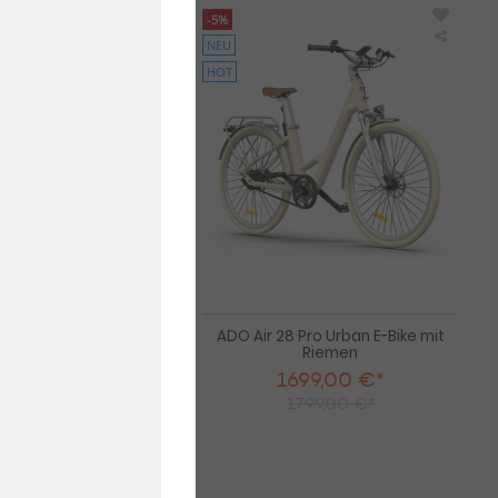
-5%
NEU
Himiway
ADO
Premium
Air
HOT
Moped
28
Style
Pro
E-
Urban
Bike
E-
C5
Bike
inklusive
mit
Akku
Rieme
mium Moped Style E-
ADO Air 28 Pro Urban E-Bike mit
 inklusive Akku
Riemen
99,00 €*
1699,00 €*
99,00 €*
1799,00 €*