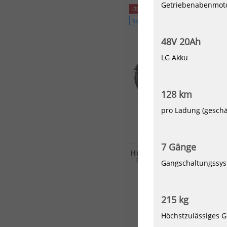
Getriebenabenmot
-20%
NEU
48V 20Ah
LG Akku
128 km
pro Ladung (geschä
7 Gänge
Himiway E-Bike Zebra D5 Up
Premium All Terrain Fatbike i
Gangschaltungssy
1999,00 €*
2499,00 €*
215 kg
Höchstzulässiges 