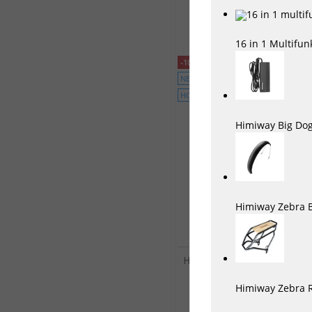
1399,00 €*
1499,00 €*
16 in 1 Multifu
-10%
NEU
HOT
Himiway Big Dog
Himiway Zebra B
Himiway E-bike A7 PRO Sta
für Pendler inklusive Akk
2699,00 €*
Himiway Zebra R
2999,00 €*