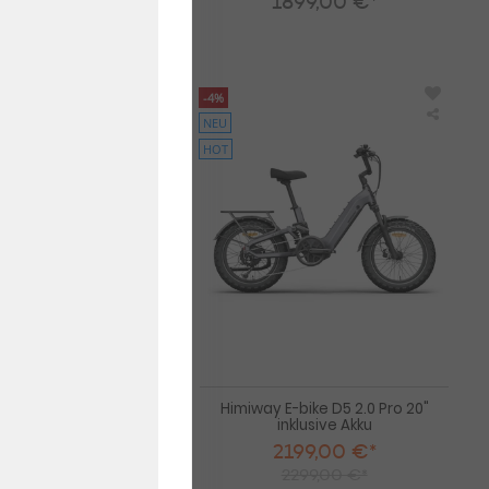
1899,00 €*
-4%
NEU
Himiway
Himiw
E-
E-
HOT
bike
bike
D5
D5
2.0
2.0
inklusive
Pro
Akku
20"
inklusi
Akku
ike D5 2.0 inklusive
Himiway E-bike D5 2.0 Pro 20"
Akku
inklusive Akku
99,00 €*
2199,00 €*
99,00 €*
2299,00 €*