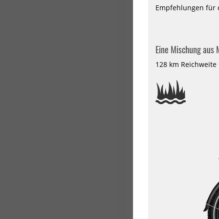
Empfehlungen für 
Un
1.
Eine Mischung aus 
Pe
tä
128 km Reichweite
2.
Id
Si
3.
Ma
un
4.
Pl
Pe