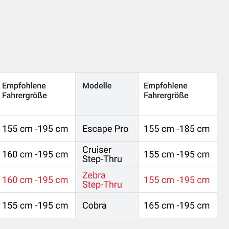
Die nächsten 20 Produkte laden
E-BIKES - DIE ZUKUNFT DER MOBILIT
llkommen bei Surfshop, deinem Experten für hochwertige E-Bikes! E
ektrofahrrad für den Alltag, längere Touren oder sportliche Abente
rfekte Modell. Unsere E-Bikes bieten modernste Technik, höchste
weltfreundliche Mobilität.
rum ein E-Bike von Surfshop?
Bikes sind mehr als nur ein Trend – sie revolutionieren die Art un
e ermöglichen eine mühelose Fahrt mit elektrischer Unterstützung,
nd eine nachhaltige Alternative zum Auto. Mit einem E-Bike kannst
eigungen problemlos meistern und gleichzeitig deine Gesundheit 