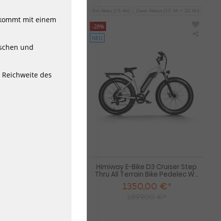
Ein Akku (15 Ah)
Zwei Akkus (15 Ah + 20 Ah)
d kommt mit einem
-28%
NEU
Himiway
Himiw
tschen und
E-
E-
Bike
Bike
Cobra
D3
D7
Cruiser
 Reichweite des
Upgrade
Step
Mountainbike
Thru
Fully
All
Bike
Terrain
Schwarz
Bike
inklusive
Pedele
Akku
Weiß
inklusi
Akku
ke Cobra D7 Upgrade
Himiway E-Bike D3 Cruiser Step
 Fully Bike Schwar...
Thru All Terrain Bike Pedelec W...
99,00 €*
1350,00 €*
88,00 €*
1899,00 €*