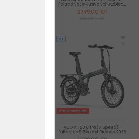
ve Schutzbleche, ...
Faltrad Set inklusive Schutzblec...
99,00 €*
2399,00 €*
26,00 €*
2626,00 €*
NEU
Deruiz
ADO
Quartz-
Air
M
20
E-
Ultra
Bike
(3-
2026
Speed)
-
faltbar
E-
Bike
mit
Rieme
2026
n!
Jetzt vorbestellen!
rtz-M E-Bike 2026
ADO Air 20 Ultra (3-Speed) -
faltbares E-Bike mit Riemen 2026
99,00 €*