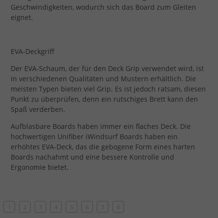
Geschwindigkeiten, wodurch sich das Board zum Gleiten
eignet.
EVA-Deckgriff
Der EVA-Schaum, der für den Deck Grip verwendet wird, ist
in verschiedenen Qualitäten und Mustern erhältlich. Die
meisten Typen bieten viel Grip. Es ist jedoch ratsam, diesen
Punkt zu überprüfen, denn ein rutschiges Brett kann den
Spaß verderben.
Aufblasbare Boards haben immer ein flaches Deck. Die
hochwertigen Unifiber iWindsurf Boards haben ein
erhöhtes EVA-Deck, das die gebogene Form eines harten
Boards nachahmt und eine bessere Kontrolle und
Ergonomie bietet.
1
2
3
4
5
6
7
8