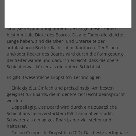
Alle aufblasbaren Boards werden aus "Dropstitch"-PVC
hergestellt. Dieses Material besteht aus 2 Schichten
faserverstärktem PVC, die durch vertikale Fäden verbunden
sind (siehe Abbildung unten). Die Länge dieser Fäden
bestimmt die Dicke des Boards. Da alle Fäden die gleiche
Länge haben, sind die Ober- und Unterseite der
aufblasbaren Bretter flach - ohne Konturen. Der Scoop
und/oder Rocker des Boards wird durch die Formgebung
der Seitenwände und dadurch erreicht, dass die obere
Schicht etwas kürzer als die untere Schicht ist.
Es gibt 3 wesentliche Dropstitch-Technologien
Einlagig (SL). Einfach und preisgünstig. Am besten
geeignet für Boards, die in der Freizeit leicht beansprucht
werden.
Doppellagig. Das Board wird durch eine zusätzliche
Schicht aus faserverstärktem PVC-Laminat verstärkt.
Schwerer als einlagiges Board, aber viel steifer und
haltbarer.
Fusion Composite Dropstitch (FCD). Das beste verfügbare