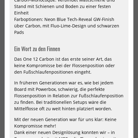
Goya
Goy
Stand mit Schienen und Boden zu einer festen
Windsurf
Win
Board
Boa
Einheit
Custom
Cu
Farboptionen: Neon Blue Tech-Reveal GW-Finish
Quad
Qu
über Carbon, mit Fluo-Lime-Design und schwarzen
9
9
Pads
Pro
Pro
Carbon
Car
Hai
Ein Wort zu den Finnen
-
incl
MF
Das One 12 Carbon ist das erste seiner Art, das
Boa
keine Kompromisse bei der Flossenposition oder
den Fußschlaufenpositionen eingeht.
Goya Windsurf Board Custom
Goya Windsurf Board Custom
In früheren Generationen war es, wie bei jedem
Quad 9 Pro Carbon
Quad 9 Pro Carbon Haiku -
Board mit Powerbox, schwierig, die perfekte
incl. MFC...
1899,00 €*
Flossenposition in Relation zur Fußschlaufenposition
2995,00 €*
60
80
84
88
94
104
+1
zu finden. Bei traditionellen Setups wäre die
88
116
Mittelflosse oft zu weit hinten platziert worden.
Mit der neuen Generation war für uns klar: Keine
NEU
NEU
Kompromisse mehr!
HOT
HOT
Goya
Goy
Dank einer neuen Designlösung konnten wir – in
Windsurf
Win