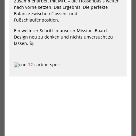
Board
Boa
Zusammenarbeit mit MFC – die Flossenbasis weiter
Custom
Nit
nach vorne setzen. Das Ergebnis: Die perfekte
Thruster
2
Balance zwischen Flossen- und
5
Pro
Fußschlaufenposition.
Pro
Car
Carbon
Ein weiterer Schritt in unserer Mission, Board-
Design neu zu denken und nichts unversucht zu
lassen. 🚀
Goya Windsurf Board Custom
Goya Windsurf Board Nitro 2
Thruster 5 Pro Carbon
Pro Carbon
2590,00 €*
2590,00 €*
77
85
95
105
115
NEU
NEU
HOT
HOT
Goya
Goy
Windsurf
Win
Board
Boa
One
Vol
13
4