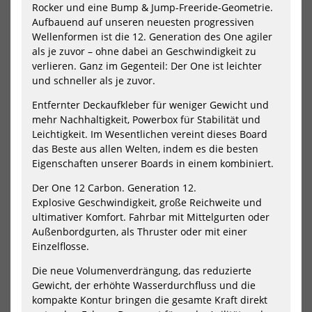
Rocker und eine Bump & Jump-Freeride-Geometrie.
Aufbauend auf unseren neuesten progressiven
250
280
-20%
-20%
Wellenformen ist die 12. Generation des One agiler
HOT
HOT
als je zuvor – ohne dabei an Geschwindigkeit zu
Goya
Goy
Windsurf
Win
verlieren. Ganz im Gegenteil: Der One ist leichter
Board
Boa
und schneller als je zuvor.
Custom
On
Quad
12
Entfernter Deckaufkleber für weniger Gewicht und
8
Car
mehr Nachhaltigkeit, Powerbox für Stabilität und
Pro
Leichtigkeit. Im Wesentlichen vereint dieses Board
Carbon
das Beste aus allen Welten, indem es die besten
Eigenschaften unserer Boards in einem kombiniert.
Der One 12 Carbon. Generation 12.
Explosive Geschwindigkeit, große Reichweite und
ultimativer Komfort. Fahrbar mit Mittelgurten oder
Goya Windsurf Board Custom
Goya Windsurf Board One 12
Außenbordgurten, als Thruster oder mit einer
Quad 8 Pro Carbon
Carbon
Einzelflosse.
1512,00 €*
2040,00 €*
Die neue Volumenverdrängung, das reduzierte
1890,00 €*
2550,00 €*
Gewicht, der erhöhte Wasserdurchfluss und die
56
116
kompakte Kontur bringen die gesamte Kraft direkt