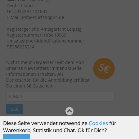
Deutschland
Tel.: 034297 141833
E-Mail: info@surfshop24.de
Registergericht: Amtsgericht Leipzig
Registernummer: HRA 18969
Umsatzsteuer-Identifikationsnummer:
DE288225214
Nichts mehr verpassen! Mit dem Abo
5€
unseres Newsletters immer aktuelle
Informationen erhalten. Als
Dankeschön für die Anmeldung erhältst
Du einen 5€ Gutschein.
GO!
Diese Seite verwendet notwendige
Cookies
für
Warenkorb, Statistik und Chat. Ok für Dich?