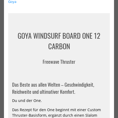
D...
Goya
1804,05 €*
250
280
285
1899,00 €*
-20%
-19%
NEU
NEU
STX
STX
GOYA WINDSURF BOARD ONE 12
Windsurf
Win
HOT
HOT
&
&
SUP
SU
CARBON
PACKAGE
PA
Board
Boa
iWindsurf
iWi
Freewave Thruster
RS
RS
+
+
STX
STX
Rigg
Rig
MiniKid
Pow
Das Beste aus allen Welten – Geschwindigkeit,
Reichweite und ultimativer Komfort.
STX Windsurf & SUP PACKAGE
STX Windsurf & SUP PACKAGE
Du und der One.
Board iWindsurf RS + STX Rigg
Board iWindsurf RS + STX Rigg
MiniK...
Power...
Das Rezept für den One beginnt mit einer Custom
829,00 €*
919,00 €*
Thruster-Basisform, ergänzt durch einen Slalom
1037,99 €*
1147,99 €*