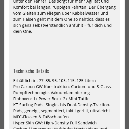
unter den Fahrer. Das sorgt für mehr Agilität und
NEU
NEU
Komfort bei langen, ruppigen Fahrten. Der Übergang
HOT
HOT
Goya
Goy
vom Gleiten zum Fliegen über Kabbelwasser und
Windsurf
Win
zum Halsen geht mit dem One so nahtlos, dass es
Board
Boa
sich ganz selbstverständlich anfühlt – für dich und
Air
Car
7
5
dein One.
Pro
Car
-
Freestyle
Single
Technische Details
Erhältlich in: 77, 85, 95, 105, 115, 125 Litern
Goya Windsurf Board Air 7 Pro
Goya Windsurf Board Carrera
Pro Carbon GW-Konstruktion: Carbon- und S-Glass-
- Freestyle Single
5 Carbon
Rumpftechnologie, Vakuumlaminierung
2590,00 €*
2290,00 €*
Finboxen: 1x Power Box + 2x Mini Tuttle
KT Surfing Pads: Single- bis Dual-Density-Traction-
86
102
Pads, geneigt, segmentiert, taktil gerillt, ultraleicht
MFC-Flossen & Fußschlaufen
NEU
NEU
Hyper Skin GW: High-Density Full Sandwich
Carbon-Monocoque: Verbindet Mastschiene und
HOT
HOT