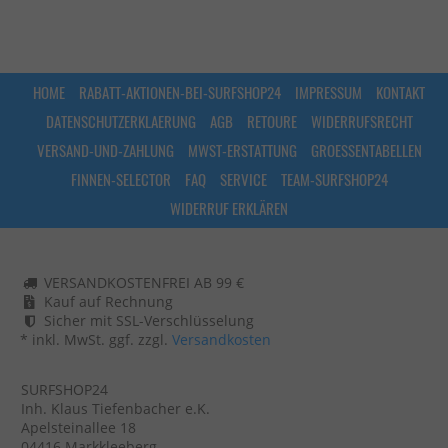
HOME
RABATT-AKTIONEN-BEI-SURFSHOP24
IMPRESSUM
KONTAKT
DATENSCHUTZERKLAERUNG
AGB
RETOURE
WIDERRUFSRECHT
VERSAND-UND-ZAHLUNG
MWST-ERSTATTUNG
GROESSENTABELLEN
FINNEN-SELECTOR
FAQ
SERVICE
TEAM-SURFSHOP24
WIDERRUF ERKLÄREN
VERSANDKOSTENFREI AB 99 €
Kauf auf Rechnung
Sicher mit SSL-Verschlüsselung
* inkl. MwSt. ggf. zzgl.
Versandkosten
SURFSHOP24
Inh. Klaus Tiefenbacher e.K.
Apelsteinallee 18
04416 Markkleeberg