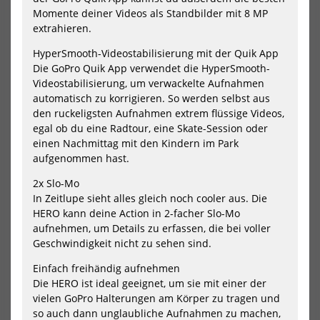
Momente deiner Videos als Standbilder mit 8 MP
extrahieren.
HyperSmooth-Videostabilisierung mit der Quik App
GoPro Enduro Battery
GoPro Floaty
Die GoPro Quik App verwendet die HyperSmooth-
24,99 €*
29,99 €*
Videostabilisierung, um verwackelte Aufnahmen
automatisch zu korrigieren. So werden selbst aus
den ruckeligsten Aufnahmen extrem flüssige Videos,
egal ob du eine Radtour, eine Skate-Session oder
einen Nachmittag mit den Kindern im Park
aufgenommen hast.
NEU
NEU
GoPro
Go
2x Slo-Mo
GoPro
Gra
In Zeitlupe sieht alles gleich noch cooler aus. Die
The
Bag
HERO kann deine Action in 2-facher Slo-Mo
Handler
2.0
(Floating
aufnehmen, um Details zu erfassen, die bei voller
Hand
Geschwindigkeit nicht zu sehen sind.
Grip)
Einfach freihändig aufnehmen
Die HERO ist ideal geeignet, um sie mit einer der
vielen GoPro Halterungen am Körper zu tragen und
so auch dann unglaubliche Aufnahmen zu machen,