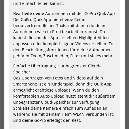
und einfach teilen kannst.
GoPro Handlebar / Seatpost /
GoPro Rolltop All-Weather
Pole Mount
Backpack
Bearbeite deine Aufnahmen mit der GoPro Quik App
29,99 €*
29,99 €*
Die GoPro Quik App bietet eine Reihe
benutzerfreundlicher Tools, mit denen du deine
Aufnahmen wie ein Profi bearbeiten kannst. Du
kannst die von der App erstellten Highlight-Videos
NEU
NEU
anpassen oder komplett eigene Videos erstellen. Zu
den Bearbeitungsfunktionen für deine Aufnahmen
GoPro
Go
gehören Zoom, Zuschneiden, Filter und vieles mehr.
Shorty
Sur
(Mini
Mo
Einfache Übertragung + unbegrenzter Cloud-
Extension
Pole
Speicher
+
Das Übertragen von Fotos und Videos auf dein
Tripod)
Smartphone ist ein Kinderspiel, denn die Quik App
ermöglicht drahtlose Uploads. Wenn du den
komfortablen Auto-Upload nutzt, steht dir außerdem
unbegrenzter Cloud-Speicher zur Verfügung.
Schließe deine Kamera einfach zum Aufladen an,
während sie mit deinem Heim-WLAN verbunden ist,
und deine GoPro erledigt den Rest.
GoPro Shorty (Mini Extension
GoPro Surfboard Mount