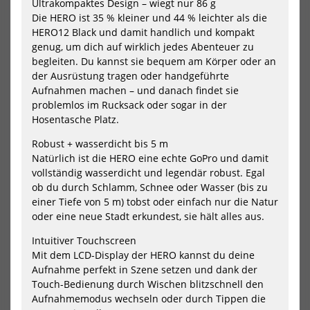
Ultrakompaktes Design – wiegt nur 86 g
(Sport)
Bun
Die HERO ist 35 % kleiner und 44 % leichter als die
Bundle
HERO12 Black und damit handlich und kompakt
genug, um dich auf wirklich jedes Abenteuer zu
begleiten. Du kannst sie bequem am Körper oder an
der Ausrüstung tragen oder handgeführte
Aufnahmen machen – und danach findet sie
problemlos im Rucksack oder sogar in der
GoPro Action Kamera HERO13
GoPro Action Kamera HERO
Hosentasche Platz.
Black Specialty (Sport)
Specialty+ (Sport) Bundle
Bundle
299,99 €*
Robust + wasserdicht bis 5 m
449,99 €*
Natürlich ist die HERO eine echte GoPro und damit
vollständig wasserdicht und legendär robust. Egal
ob du durch Schlamm, Schnee oder Wasser (bis zu
einer Tiefe von 5 m) tobst oder einfach nur die Natur
NEU
NEU
oder eine neue Stadt erkundest, sie hält alles aus.
GoPro
Go
Casey
Cur
Intuitiver Touchscreen
Semi
+
Mit dem LCD-Display der HERO kannst du deine
Hard
Flat
Aufnahme perfekt in Szene setzen und dank der
Camera
Adh
Case
Mou
Touch-Bedienung durch Wischen blitzschnell den
Aufnahmemodus wechseln oder durch Tippen die