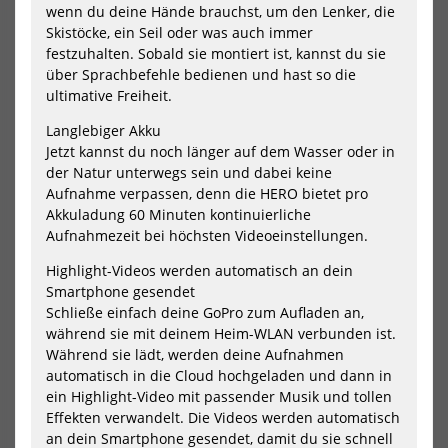
wenn du deine Hände brauchst, um den Lenker, die
Skistöcke, ein Seil oder was auch immer
festzuhalten. Sobald sie montiert ist, kannst du sie
GoPro GoPro The Handler
GoPro Grab Bag 2.0
(Floating Hand Grip)
über Sprachbefehle bedienen und hast so die
19,99 €*
29,99 €*
ultimative Freiheit.
Langlebiger Akku
Jetzt kannst du noch länger auf dem Wasser oder in
der Natur unterwegs sein und dabei keine
NEU
NEU
Aufnahme verpassen, denn die HERO bietet pro
GoPro
Go
Akkuladung 60 Minuten kontinuierliche
Handlebar
Rol
Aufnahmezeit bei höchsten Videoeinstellungen.
/
All-
Seatpost
Wea
Highlight-Videos werden automatisch an dein
/
Bac
Smartphone gesendet
Pole
Schließe einfach deine GoPro zum Aufladen an,
Mount
während sie mit deinem Heim-WLAN verbunden ist.
Während sie lädt, werden deine Aufnahmen
automatisch in die Cloud hochgeladen und dann in
ein Highlight-Video mit passender Musik und tollen
Effekten verwandelt. Die Videos werden automatisch
an dein Smartphone gesendet, damit du sie schnell