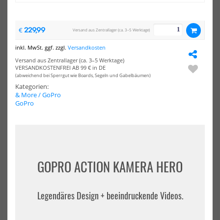
Kamera
Ka
HERO11
HE
Black
Bla
229,99
€
Versand aus Zentrallager (ca. 3–5 Werktage)
Mini
Spe
Specialty
(Sp
inkl. MwSt. ggf. zzgl.
Versandkosten
(Sport)
Bun
Bundle
ink
Versand aus Zentrallager (ca. 3–5 Werktage)
inklusive
GRA
VERSANDKOSTENFREI AB 99 € in DE
GRATIS
Rol
(abweichend bei Sperrgut wie Boards, Segeln und Gabelbäumen)
Rolltop
All-
Kategorien:
All-
Wea
& More / GoPro
Weather
Bac
GoPro
Backpack
GoPro Action Kamera HERO11
GoPro Action Kamera HERO12
Black Mini Specialty (Sport)
Black Specialty (Sport)
Bundle...
Bundle inkl...
239,99 €*
399,99 €*
349,99 €*
GOPRO ACTION KAMERA HERO
NEU
NEU
Legendäres Design + beeindruckende Videos.
GoPro
Go
Action
Act
Kamera
Ka
HERO
HE