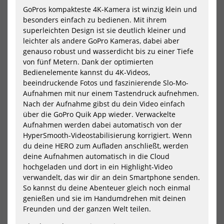
Bla
GoPros kompakteste 4K-Kamera ist winzig klein und
Cre
besonders einfach zu bedienen. Mit ihrem
Edi
superleichten Design ist sie deutlich kleiner und
leichter als andere GoPro Kameras, dabei aber
genauso robust und wasserdicht bis zu einer Tiefe
von fünf Metern. Dank der optimierten
Bedienelemente kannst du 4K-Videos,
beeindruckende Fotos und faszinierende Slo-Mo-
Aufnahmen mit nur einem Tastendruck aufnehmen.
GoPro Action Kamera HERO
GoPro Action Kamera HERO13
Nach der Aufnahme gibst du dein Video einfach
Black Creator Edition
229,99 €*
über die GoPro Quik App wieder. Verwackelte
679,99 €*
Aufnahmen werden dabei automatisch von der
HyperSmooth-Videostabilisierung korrigiert. Wenn
du deine HERO zum Aufladen anschließt, werden
deine Aufnahmen automatisch in die Cloud
NEU
NEU
hochgeladen und dort in ein Highlight-Video
verwandelt, das wir dir an dein Smartphone senden.
GoPro
Go
Action
Act
So kannst du deine Abenteuer gleich noch einmal
Kamera
Ka
genießen und sie im Handumdrehen mit deinen
HERO13
HE
Freunden und der ganzen Welt teilen.
Black
Spe
Specialty
(Sp