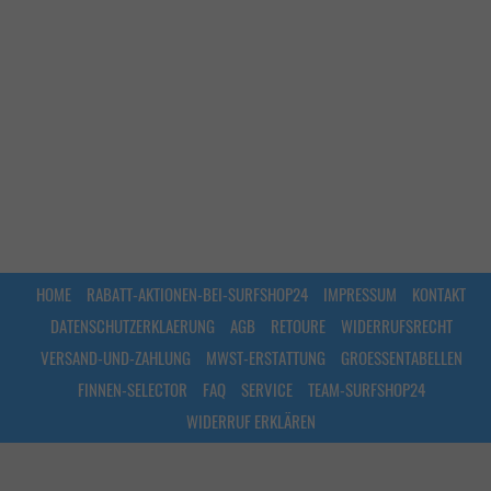
HOME
RABATT-AKTIONEN-BEI-SURFSHOP24
IMPRESSUM
KONTAKT
DATENSCHUTZERKLAERUNG
AGB
RETOURE
WIDERRUFSRECHT
VERSAND-UND-ZAHLUNG
MWST-ERSTATTUNG
GROESSENTABELLEN
FINNEN-SELECTOR
FAQ
SERVICE
TEAM-SURFSHOP24
WIDERRUF ERKLÄREN