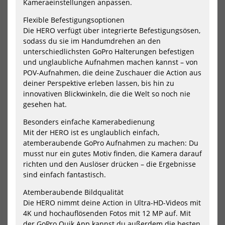
Kameraeinstellungen anpassen.
Flexible Befestigungsoptionen
Die HERO verfügt über integrierte Befestigungsösen,
sodass du sie im Handumdrehen an den
unterschiedlichsten GoPro Halterungen befestigen
und unglaubliche Aufnahmen machen kannst – von
GoPro Casey Semi Hard
GoPro Curved + Flat
POV-Aufnahmen, die deine Zuschauer die Action aus
Camera Case
Adhesive Mounts
deiner Perspektive erleben lassen, bis hin zu
49,99 €*
19,99 €*
innovativen Blickwinkeln, die die Welt so noch nie
gesehen hat.
Besonders einfache Kamerabedienung
NEU
NEU
Mit der HERO ist es unglaublich einfach,
atemberaubende GoPro Aufnahmen zu machen: Du
GoPro
Go
Enduro
Flo
musst nur ein gutes Motiv finden, die Kamera darauf
Battery
richten und den Auslöser drücken – die Ergebnisse
sind einfach fantastisch.
Atemberaubende Bildqualität
Die HERO nimmt deine Action in Ultra-HD-Videos mit
4K und hochauflösenden Fotos mit 12 MP auf. Mit
der GoPro Quik App kannst du außerdem die besten