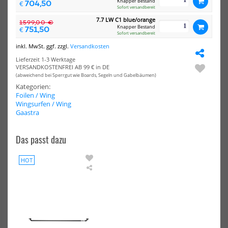
Knapper Bestand
704,50
€
-30%
Sofort versandbereit
Slingshot
DU
7.7 LW C1 blue/orange
1599,00 €
Wing
Win
Knapper Bestand
751,50
€
Sofort versandbereit
&
&
Kite
Kite
inkl. MwSt. ggf. zzgl.
Versandkosten
Pumpe
Mul
Lieferzeit 1-3 Werktage
Kim
Pu
VERSANDKOSTENFREI AB 99 € in DE
K.
(abweichend bei Sperrgut wie Boards, Segeln und Gabelbäumen)
Kategorien:
Foilen / Wing
Wingsurfen / Wing
Gaastra
Das passt dazu
Slingshot Wing & Kite Pumpe
DUOTONE Wing & Kite Multi
Kim K.
Pumpe
HOT
38,50 €*
59,00 €*
GA
55,00 €*
Wing
Boom
für
Cross/Poison/Jet/
-53%
-30%
Pure
2025
HOT