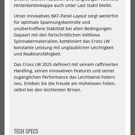
Hinterkantenkappe auch unter Last stabil bleibt.
Unser innovatives BAT-Panel-Layout sorgt weiterhin
für optimale Spannungskontrolle und
unübertroffene Stabilität bei allen Bedingungen.
North Wing Nova Pro 2026
Duotone - Stash - Parawings
Gepaart mit den fortschrittlichen VoltNova
2026
1129,00 €*
Spinnakermaterialien, kombiniert das Cross LW
919,00 €*
konstante Leistung mit unglaublicher Leichtigkeit
2.2m
3.5m
4.2m
4.8m
5.4m
und Reaktionsfähigkeit.
2.8
3.4
4.0
4.8
5.6
2.2
6.2m
Das Cross LW 2025 definiert mit seinem raffinierten
Handling, seinen innovativen Features und seiner
NEU
NEU
zugänglichen Performance das Leichtwind-Foilern
Duotone
Duo
neu. Erleben Sie die Freude am mühelosen Foilen,
Foil
Uni
selbst bei den leichtesten Brisen.
Wing
D/L
Ventis
Win
FS
202
D/LAB
2026
TECH SPECS