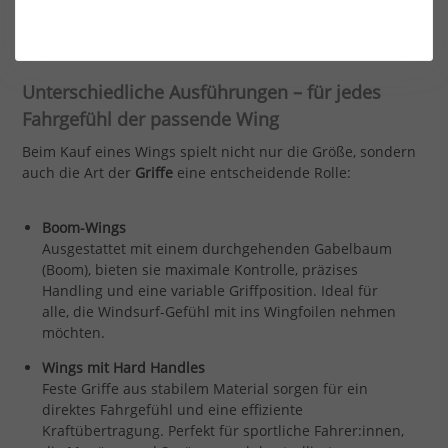
zu High-Performance-Modellen für Freeride, Freestyle oder
Wellen.
Unterschiedliche Ausführungen – für jedes
Fahrgefühl der passende Wing
Beim Kauf eines Wings spielt nicht nur die Größe, sondern
auch die Art der
Griffe
eine entscheidende Rolle:
Boom-Wings
Ausgestattet mit einem durchgehenden Gabelbaum
(Boom), bieten sie maximale Kontrolle, präzises
Handling und eine variable Griffposition. Ideal für
alle, die Windsurf-Gefühl mit ins Wingfoilen nehmen
möchten.
Wings mit Hard Handles
Feste Griffe aus stabilem Material sorgen für ein
direktes Fahrgefühl und eine effiziente
Kraftübertragung. Perfekt für sportliche Fahrer:innen,