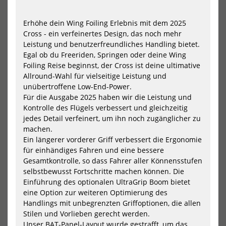
2026
202
Erhöhe dein Wing Foiling Erlebnis mit dem 2025
Cross - ein verfeinertes Design, das noch mehr
Leistung und benutzerfreundliches Handling bietet.
Egal ob du Freeriden, Springen oder deine Wing
Foiling Reise beginnst, der Cross ist deine ultimative
Allround-Wahl für vielseitige Leistung und
unübertroffene Low-End-Power.
Für die Ausgabe 2025 haben wir die Leistung und
Kontrolle des Flügels verbessert und gleichzeitig
North Parawing Ranger 2026
North Wing Nova 2026
jedes Detail verfeinert, um ihn noch zugänglicher zu
599,00 €*
1199,00 €*
machen.
2,2
3,2
4,2
5,2
4.2m
4.8m
5.4m
6.2m
7m
Ein längerer vorderer Griff verbessert die Ergonomie
für einhändiges Fahren und eine bessere
Gesamtkontrolle, so dass Fahrer aller Könnensstufen
selbstbewusst Fortschritte machen können. Die
-40%
NEU
Einführung des optionalen UltraGrip Boom bietet
HOT
North
Nor
eine Option zur weiteren Optimierung des
Nova
Win
Handlings mit unbegrenzten Griffoptionen, die allen
Pro
Lof
Stilen und Vorlieben gerecht werden.
Wing
Pro
Unser BAT-Panel-Layout wurde gestrafft, um das
2024
202