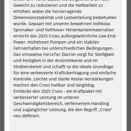
Gewicht zu reduzieren und die Haltbarkeit zu
erhöhen, wobei die hervorragende
Dimensionsstabilität und Lastverteilung beibehalten
wurde. Gepaart mit unseren bewährten VoltNova
Spinnaker- und VoltNova+ Hinterkantenmaterialien
erreicht das 2025 Cross außergewöhnliche Low-End-
Power, müheloses Pumpen und ein stabiles
Fahrverhalten bei unterschiedlichen Bedingungen.
Das innovative ForceTec Dacron sorgt für Steifigkeit
North Nova Pro Wing 2024
North Wing Loft Pro 2026
und Festigkeit in der Anströmkante und im
718,00 €*
1679,00 €*
Strebenskelett und schafft so die ideale Grundlage
1199,00 €*
6m
7m
8m
für eine verbesserte Kraftübertragung und einfache
Kontrolle. Leichte und starke Kevlar-Verstärkungen
machen den Cross haltbar und langlebig.
Entdecke den 2025 Cross - ein Kraftpaket mit
NEU
NEU
verbesserter Leistung im unteren
North
Nor
Geschwindigkeitsbereich, verfeinertem Handling
Wing
Win
und zugänglicher Leistung, die den Begriff „Cross“
Mode
Mo
Pro
Pro
neu definiert.
2026
202