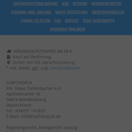
DATENSCHUTZERKLAERUNG
AGB
RETOURE
WIDERRUFSRECHT
VERSAND-UND-ZAHLUNG
MWST-ERSTATTUNG
GROESSENTABELLEN
FINNEN-SELECTOR
FAQ
SERVICE
TEAM-SURFSHOP24
WIDERRUF ERKLÄREN
VERSANDKOSTENFREI AB 99 €
Kauf auf Rechnung
Sicher mit SSL-Verschlüsselung
* inkl. MwSt. ggf. zzgl.
Versandkosten
SURFSHOP24
Inh. Klaus Tiefenbacher e.K.
Apelsteinallee 18
04416 Markkleeberg
Deutschland
Tel.: 034297 141833
E-Mail: info@surfshop24.de
Registergericht: Amtsgericht Leipzig