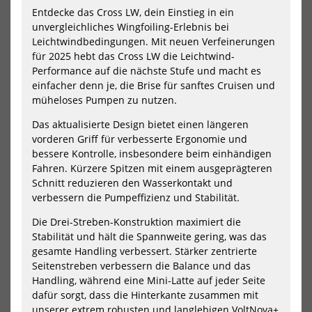
Entdecke das Cross LW, dein Einstieg in ein
unvergleichliches Wingfoiling-Erlebnis bei
Leichtwindbedingungen. Mit neuen Verfeinerungen
für 2025 hebt das Cross LW die Leichtwind-
Jetzt vorbestellen!
Performance auf die nächste Stufe und macht es
einfacher denn je, die Brise für sanftes Cruisen und
müheloses Pumpen zu nutzen.
North Wing Mode Pro 2026
North Wing Mode Pro 2027
1299,00 €*
1399,00 €*
Das aktualisierte Design bietet einen längeren
vorderen Griff für verbesserte Ergonomie und
2.9m
3.5m
4.2m
4.8m
5.4m
3.5m
4.2m
4.8m
5.4m
6.2m
bessere Kontrolle, insbesondere beim einhändigen
6.5m
Fahren. Kürzere Spitzen mit einem ausgeprägteren
Schnitt reduzieren den Wasserkontakt und
NEU
NEU
verbessern die Pumpeffizienz und Stabilität.
North
Duo
Die Drei-Streben-Konstruktion maximiert die
Wing
-
Stabilität und hält die Spannweite gering, was das
Nova
Sta
Pro
-
gesamte Handling verbessert. Stärker zentrierte
2026
Par
Seitenstreben verbessern die Balance und das
202
Handling, während eine Mini-Latte auf jeder Seite
dafür sorgt, dass die Hinterkante zusammen mit
unserer extrem robusten und langlebigen VoltNova+