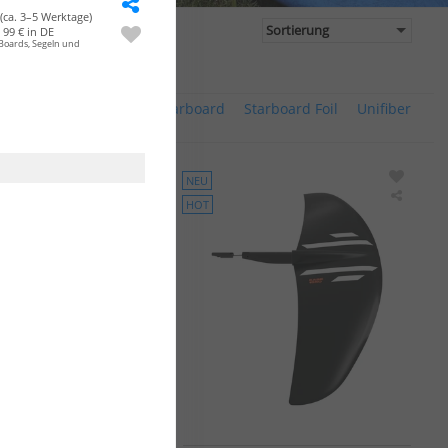
(ca. 3–5 Werktage)
99 € in DE
Boards, Segeln und
Severne
Slingshot
Starboard
Starboard Foil
Unifiber
NEU
HOT
Slingshot
Slingsh
One-
One-
Lock
Lock
Kite
Wing
Front
Ease
Wing
Front
Wing