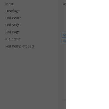
Mast
AXIS Foil Front Wing 939 - AR
Carbon Ultra High Mod Rein
Fuselage
740,05 €*
Foil Board
779,00 €*
Foil Segel
Foil Bags
NEU
Kleinteile
HOT
Foil Komplett Sets
Slingshot One-Lock Wing F
Front Wing