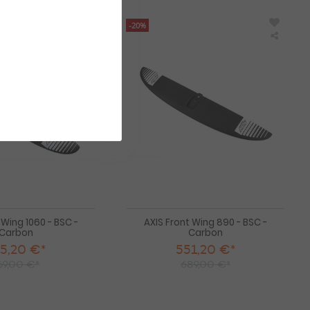
ct Set 100-120 cm
ect Set 70-90 cm
-20%
ect Set 90-110 cm
AXIS
AXIS
t Set 30-50 cm
+4
Front
Front
Wing
Wing
1060
890
-
-
BSC
BSC
-
-
Carbon
Carbo
 Wing 1060 - BSC -
AXIS Front Wing 890 - BSC -
Carbon
Carbon
5,20 €*
551,20 €*
69,00 €*
689,00 €*