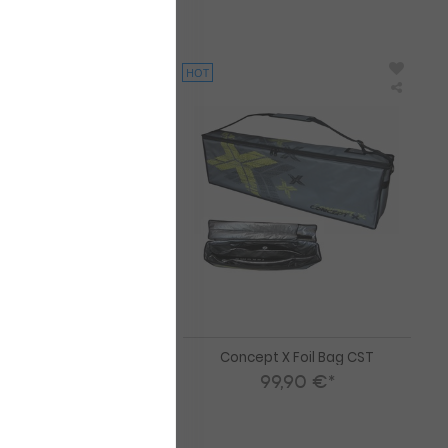
49,00 €*
1200/S210
850/S165
HOT
Unifiber
Concep
Foil
X
Wing
Foil
Cover
Bag
Sets
CST
il Wing Cover Sets
Concept X Foil Bag CST
9,95 €*
99,90 €*
ect Set 60-80 cm
ect Set 80-100 cm