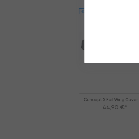
HOT
Concept X Foil Wing Cove
44,90 €*