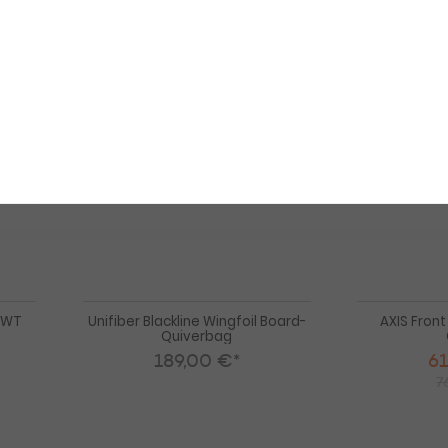
Low Aspe
Mid Asp
HOT
-20%
Mid Asp
Concept
Unifiber
High Aspec
X
Blackline
Foil
Wingfoil
Wing
Board-
Cover
Quiverbag
WT
r WT
Unifiber Blackline Wingfoil Board-
AXIS Front
Quiverbag
189,00 €*
61
7