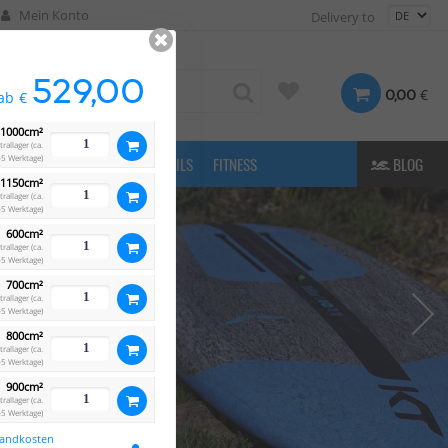
Mein Konto
Delivery to
529,00
€
0,00
ab
€
1000cm²
allager (ca.
5 Werktage)
FASHION
& MORE
E-FOILS
FITNESS
BLOG
1150cm²
allager (ca.
5 Werktage)
600cm²
allager (ca.
5 Werktage)
700cm²
allager (ca.
5 Werktage)
800cm²
allager (ca.
5 Werktage)
900cm²
allager (ca.
5 Werktage)
sandkosten