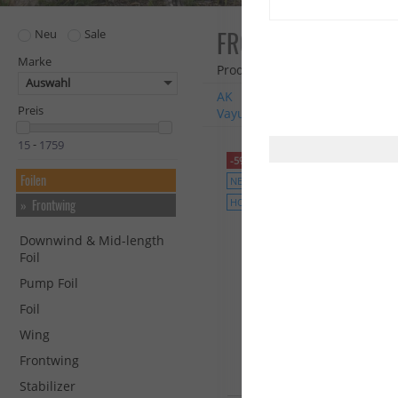
FRONTWING
Neu
Sale
Marke
Produkte: 119
Auswahl
AK
Axis
Concept X
Duot
Preis
Vayu
Alle Marken
-
-5%
Foilen
NEU
Frontwing
HOT
Downwind & Mid-length
Foil
Pump Foil
Foil
Wing
Frontwing
Stabilizer