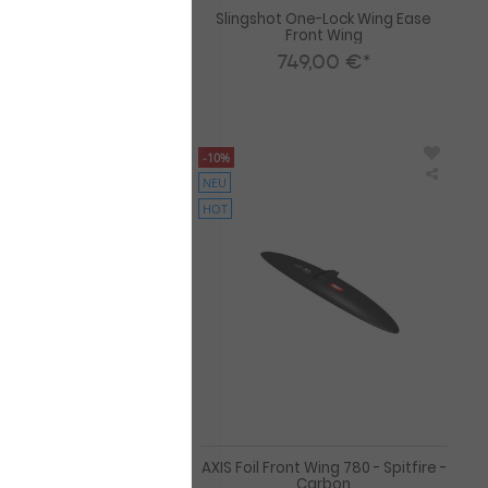
ne-Lock Kite Front
Slingshot One-Lock Wing Ease
Wing
Front Wing
9,00 €*
749,00 €*
-10%
NEU
Naish
AXIS
Wing
Foil
HOT
Foil
Front
Jet
Wing
MA
780
Carbon
-
Semi-
Spitfire
Complete
-
(no
Carbo
mast)
2023
Foil Jet MA Carbon
AXIS Foil Front Wing 780 - Spitfire -
ete (no mast) 2023
Carbon