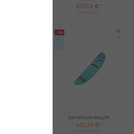
8,45 €*
629,10 €*
79,00 €*
699,00 €*
200
850
-10%
NEU
Duotone
GA
Foil
Foil
HOT
Wing
Front
Set
Wing
Whizz
HP
SLS
-
Foil
2025
Wing Set Whizz SLS -
GA Foil Front Wing HP
Foil 2025
431,10 €*
4,30 €*
479,00 €*