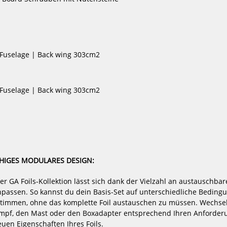
7
1098,99 €*
11
Fuselage | Back wing 303cm2
-62%
-43%
HOT
NEU
Exocet
ENSIS
Windsurf
Wing
Foil
Foil
Fuselage | Back wing 303cm2
Fusion
Board
2023
&
Wing
Foil
Kombo
Rock'n
Roll
Air
IGES MODULARES DESIGN:
+
Trackster
der GA Foils-Kollektion lässt sich dank der Vielzahl an austauschbar
Foil
Set
npassen. So kannst du dein Basis-Set auf unterschiedliche Bedingu
2024
 2023
ENSIS Wing Foil Board & Wing Foil
Naish Wing Fo
timmen, ohne das komplette Foil austauschen zu müssen. Wechsel
Kombo Rock'n Roll Air + Trac...
Pac
Rumpf, den Mast oder den Boxadapter entsprechend Ihren Anforde
899,00 €*
22
uen Eigenschaften Ihres Foils.