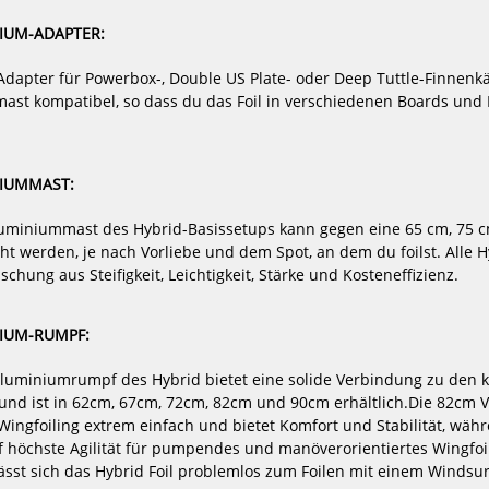
65
IUM-ADAPTER:
-8%
-8%
NEU
NEU
Duotone
Manta
Adapter für Powerbox-, Double US Plate- oder Deep Tuttle-Finnenk
TrackNut
Foils
HOT
HOT
st kompatibel, so dass du das Foil in verschiedenen Boards und F
Sled
E-
(2pcs)
Foil
TakeOff
Air
-
NIUMMAST:
Full
Kit
luminiummast des Hybrid-Basissetups kann gegen eine 65 cm, 75 c
mit
ht werden, je nach Vorliebe und dem Spot, an dem du foilst. Alle 
fast
schung aus Steifigkeit, Leichtigkeit, Stärke und Kosteneffizienz.
charger
IUM-RUMPF:
pcs)
Manta Foils E-Foil TakeOff Air - Full
Manta Foils E-
Kit mit fast charger
Kit mit s
luminiumrumpf des Hybrid bietet eine solide Verbindung zu den 
4809,00 €*
45
d ist in 62cm, 67cm, 72cm, 82cm und 90cm erhältlich.Die 82cm V
5277,00 €*
49
 Wingfoiling extrem einfach und bietet Komfort und Stabilität, wäh
höchste Agilität für pumpendes und manöverorientiertes Wingfoil
st sich das Hybrid Foil problemlos zum Foilen mit einem Windsu