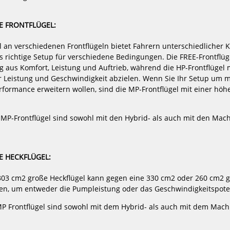
2369,00 €*
40
 FRONTFLÜGEL:
-5%
-5%
 an verschiedenen Frontflügeln bietet Fahrern unterschiedlicher
NEU
NEU
Duotone
GA-
 richtige Setup für verschiedene Bedingungen. Die FREE-Frontflü
Foil
Foil
HOT
HOT
 aus Komfort, Leistung und Auftrieb, während die HP-Frontflügel m
Wing
Wing
Set
Foil
r Leistung und Geschwindigkeit abzielen. Wenn Sie Ihr Setup um
Whizz
CARBON
rformance erweitern wollen, sind die MP-Frontflügel mit einer höh
SLS
UHM
-
85
Foil
(72cm
d MP-Frontflügel sind sowohl mit den Hybrid- als auch mit den Ma
2025
Fuselage)
Set
2026
 HECKFLÜGEL:
03 cm2 große Heckflügel kann gegen eine 330 cm2 oder 260 cm2 g
SLS -
GA-Foil Wing Foil CARBON UHM 85
GA-Foil Wing
en, um entweder die Pumpleistung oder das Geschwindigkeitspote
(72cm Fuselage) Set 2026
Set
1756,55 €*
17
MP Frontflügel sind sowohl mit dem Hybrid- als auch mit dem Mac
1849,00 €*
18