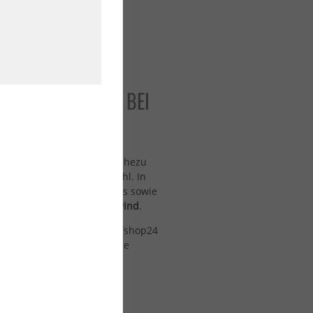
 PERFEKTES SETUP BEI
Technologie schwebst du nahezu
 ein völlig neues Fahrgefühl. In
ar-Wings, Masten, Fuselages sowie
Kitefoil, SUP-Foil und Downwind
.
ce-Material suchst: Bei surfshop24
truktionen und die passende