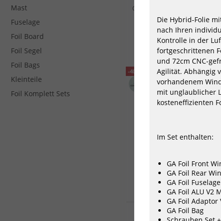
Mast
GA-Foil ALU WingFoil Set Hy
(72cm Fuselage) 2026
Die Hybrid-Folie mi
Fuselage
821,40 €*
nach Ihren individu
Foil Board
1369,00 €*
Kontrolle in der Lu
Foil Segel
fortgeschrittenen 
und 72cm CNC-gefr
Foil Bags
Agilität. Abhängig 
-40%
Kleinteile
vorhandenem Wind 
mit unglaublicher L
Foil Komplett Sets
kosteneffizienten F
Im Set enthalten:
GA Foil Front W
GA Foil Rear Win
GA Foil Fuselage
GA Foil ALU V2 
GA Foil Adaptor
GA Foil Bag
VAYU Wing Foil Set Hi Asp
Complete
Schrauben Set +