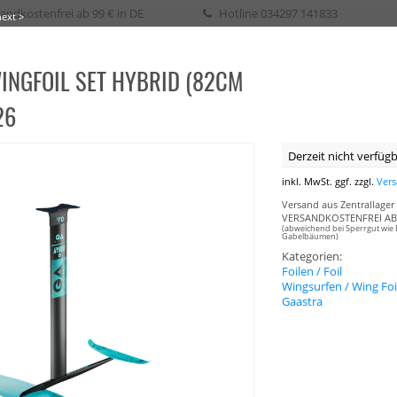
andkostenfrei ab 99 € in DE
Hotline
034297 141833
next >
WINGFOIL SET HYBRID (82CM
eih / Kurs
26
SURFEN
WAKE
SURF
SKATE
SUP
SEGELN
BIKE
BOOTSPLANEN
Derzeit nicht verfügba
inkl. MwSt. ggf. zzgl.
Ver
Versand aus Zentrallager 
VERSANDKOSTENFREI AB 
(abweichend bei Sperrgut wie 
Gabelbäumen)
Kategorien:
Foilen / Foil
Wingsurfen / Wing Foi
Gaastra