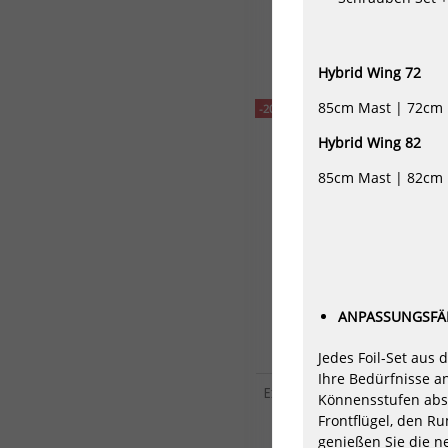
943,80 €*
1573,00 €*
Hybrid Wing 72
85cm Mast | 72cm 
-20%
Hybrid Wing 82
85cm Mast | 82cm 
ANPASSUNGSFÄH
Jedes Foil-Set aus 
Ihre Bedürfnisse a
Exocet Windsurf Foil Fusion
Könnensstufen abs
871,20 €*
Frontflügel, den 
1089,00 €*
genießen Sie die ne