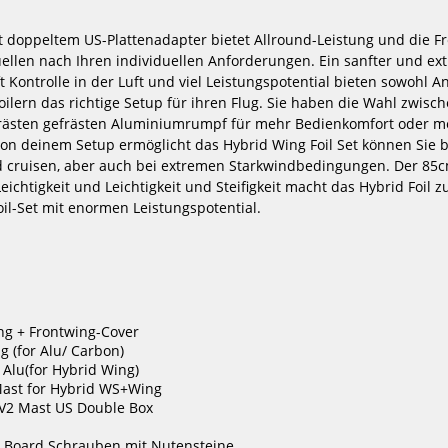
brid
Slingshot One-Lock Wake Glide
Slingsho
925 Advanced Package
Quick
t doppeltem US-Plattenadapter bietet Allround-Leistung und die Frei
1999,00 €*
14
ellen nach Ihren individuellen Anforderungen. Ein sanfter und ext
3219,00 €*
ft Kontrolle in der Luft und viel Leistungspotential bieten sowohl 
Foilern das richtige Setup für ihren Flug. Sie haben die Wahl zwis
ästen gefrästen Aluminiumrumpf für mehr Bedienkomfort oder m
von deinem Setup ermöglicht das Hybrid Wing Foil Set können Sie be
-39%
cruisen, aber auch bei extremen Starkwindbedingungen. Der 8
VAYU
Loftsails
eichtigkeit und Leichtigkeit und Steifigkeit macht das Hybrid Foil 
Wing
Waterman
Foil
1600
oil-Set mit enormen Leistungspotential.
Set
Allround
Hi
Foil
Aspect
Complete
ing + Frontwing-Cover
g (for Alu/ Carbon)
 Alu(for Hybrid Wing)
Mast for Hybrid WS+Wing
 V2 Mast US Double Box
ect
Loftsails Waterman 1600 Allround
Unifiber Wing
Foil
 Board Schrauben mit Nutensteine