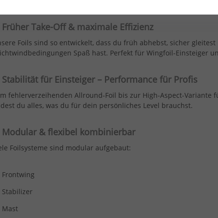
arum ein Foil von surfshop24?
 Früher Take-Off & maximale Effizienz
sere Foils sind so entwickelt, dass du früh abhebst, sicher gleites
ichtwindbedingungen Spaß hast. Perfekt für Wingfoil-Einsteiger 
Stabilität für Einsteiger – Performance für Profis
m fehlerverzeihenden Allround-Foil bis zur High-Aspect-Variante 
ndest du alles, was du für dein persönliches Level brauchst.
 Modular & flexibel kombinierbar
ele Foilsysteme sind modular aufgebaut:
Frontwing
Stabilizer
Mast