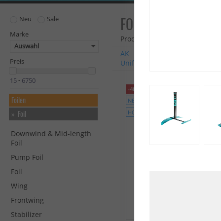
FOIL
Neu
Sale
Marke
Produkte: 57
Auswahl
AK
Duotone
ENSIS
Exoc
Preis
Unifiber
Vayu
i99
Alle 
-
-40%
Foilen
NEU
Foil
HOT
Downwind & Mid-length
Foil
Pump Foil
Foil
Wing
Frontwing
Stabilizer