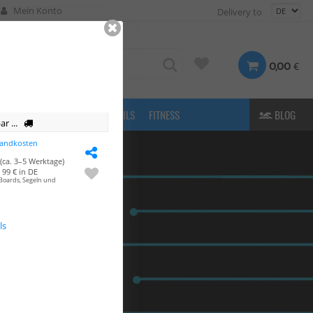
Mein Konto
Delivery to
€
0,00
FASHION
& MORE
E-FOILS
FITNESS
BLOG
r ...
sandkosten
(ca. 3–5 Werktage)
99 € in DE
Boards, Segeln und
ls