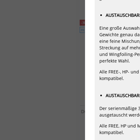
AUSTAUSCHBARE
-30%
Eine große Auswahl
HOT
Gewichte genau das
eine feine Mischung
Streckung auf meh
und Wingfoiling-Pe
perfekte Wahl.
Alle FREE-, HP- un
kompatibel.
AUSTAUSCHBARE
Der serienmäßige 3
Duotone Foil Wing Set Whizz 
ausgetauscht werd
Foil 2025
524,30 €*
Alle FREE, HP und 
749,00 €*
kompatibel.