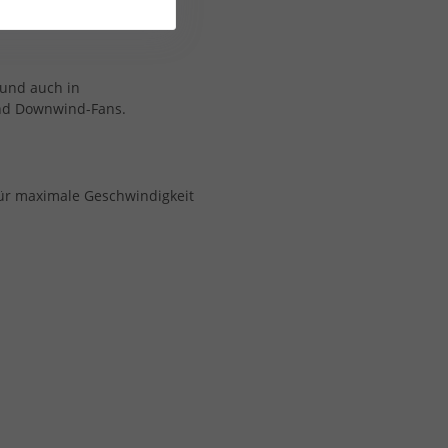
t und auch in
und Downwind-Fans.
für maximale Geschwindigkeit