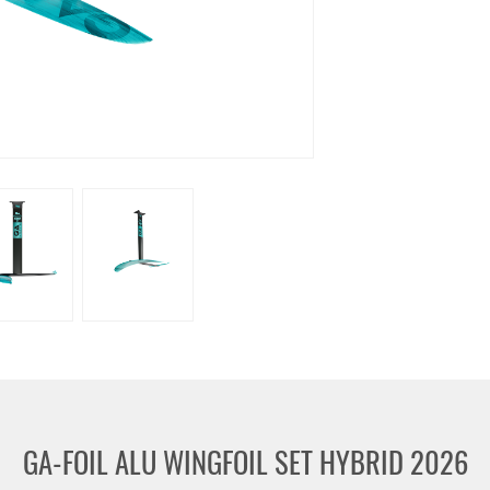
et
Gaastra
KT Foiling
Loftsails
MFC
Manta Foils
Naish
Marken
-37%
NEU
NEU
HOT
GA-
Slingshot
Foil
One-
HOT
ALU
Lock
WingFoil
Wake
Set
Glide
Hybrid
925
(72cm
Advanced
Fuselage)
Package
2026
GA-FOIL ALU WINGFOIL SET HYBRID 2026