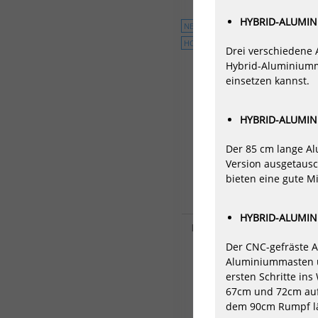
1000/S185
1200/S210
850/S1
HYBRID-ALUMIN
NEU
HOT
Drei verschiedene 
Hybrid-Aluminiumma
einsetzen kannst.
HYBRID-ALUMI
Der 85 cm lange A
Version ausgetausc
bieten eine gute Mi
HYBRID-ALUMIN
Duotone TrackNut Sled (2
15,00 €*
Der CNC-gefräste A
Aluminiummasten un
ersten Schritte ins
67cm und 72cm auf 
dem 90cm Rumpf läs