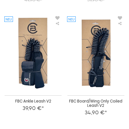
NEU
NEU
FBC
FBC
Ankle
Boa
Leash
Onl
V2
Coi
Lea
V2
FBC Ankle Leash V2
FBC Board/Wing Only Coiled
Leash V2
39,90 €*
34,90 €*