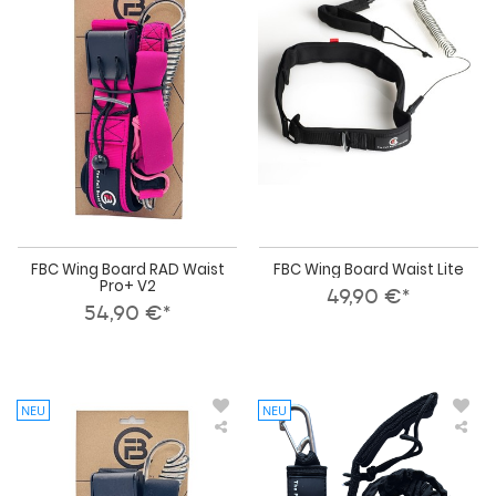
Wing
Win
Board
Boa
RAD
Wai
Waist
Lite
Pro+
V2
FBC Wing Board RAD Waist
FBC Wing Board Waist Lite
Pro+ V2
49,90 €*
54,90 €*
NEU
NEU
FBC
FBC
Wing
Win
Board
Foil