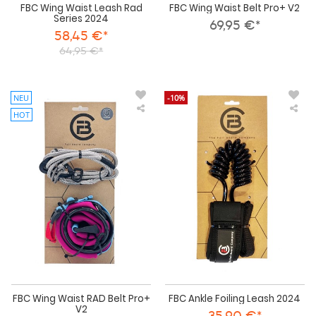
FBC Wing Waist Leash Rad
FBC Wing Waist Belt Pro+ V2
Series 2024
69,95 €*
58,45 €*
64,95 €*
NEU
-10%
HOT
FBC
FBC
Wing
Ank
Waist
Foil
RAD
Lea
Belt
202
Pro+
V2
FBC Wing Waist RAD Belt Pro+
FBC Ankle Foiling Leash 2024
V2
35,90 €*