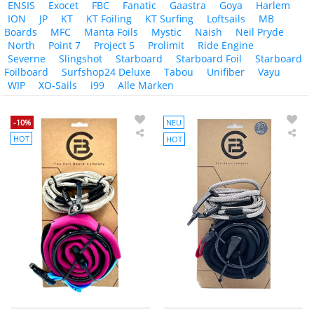
ENSIS
Exocet
FBC
Fanatic
Gaastra
Goya
Harlem
ION
JP
KT
KT Foiling
KT Surfing
Loftsails
MB
Boards
MFC
Manta Foils
Mystic
Naish
Neil Pryde
North
Point 7
Project 5
Prolimit
Ride Engine
Severne
Slingshot
Starboard
Starboard Foil
Starboard
Foilboard
Surfshop24 Deluxe
Tabou
Unifiber
Vayu
WIP
XO-Sails
i99
Alle Marken
-10%
NEU
HOT
HOT
FBC
FBC
Wing
Win
Waist
Wai
Leash
Belt
Rad
Pro
Series
V2
2024