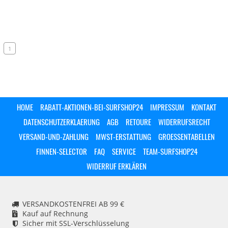
1
HOME
RABATT-AKTIONEN-BEI-SURFSHOP24
IMPRESSUM
KONTAKT
DATENSCHUTZERKLAERUNG
AGB
RETOURE
WIDERRUFSRECHT
VERSAND-UND-ZAHLUNG
MWST-ERSTATTUNG
GROESSENTABELLEN
FINNEN-SELECTOR
FAQ
SERVICE
TEAM-SURFSHOP24
WIDERRUF ERKLÄREN
VERSANDKOSTENFREI AB 99 €
Kauf auf Rechnung
Sicher mit SSL-Verschlüsselung