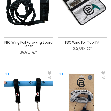
FBC Wing Foil Parawing Board
FBC Wing Foil Tool Kit
Leash
34,90 €*
39,90 €*
NEU
NEU
FBC
FBC
Wing
Win
Harness
Wri
Lines
Lea
Dy
RA
Ser
V2