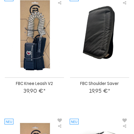
FBC
FBC
Knee
Sho
Leash
Sav
V2
FBC Knee Leash V2
FBC Shoulder Saver
39,90 €*
19,95 €*
NEU
NEU
FBC
FBC