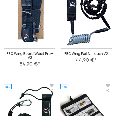
Waist
Air
Pro+
Lea
V2
V2
FBC Wing Board Waist Pro+
FBC Wing Foil Air Leash V2
V2
44,90 €*
54,90 €*
NEU
NEU
FBC
FBC
Wing
Win
Foil
Foil
Parawing
Too
Board
Kit
Leash