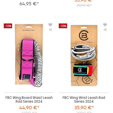
64,95 €*
39,90 €*
-10%
-10%
FBC
FBC
Wing
Win
Board
Wri
Waist
Lea
Leash
Ra
Rad
Ser
Series
202
2024
FBC Wing Board Waist Leash
FBC Wing Wrist Leash Rad
Rad Series 2024
Series 2024
44,90 €*
35,90 €*
49,90 €*
39,90 €*