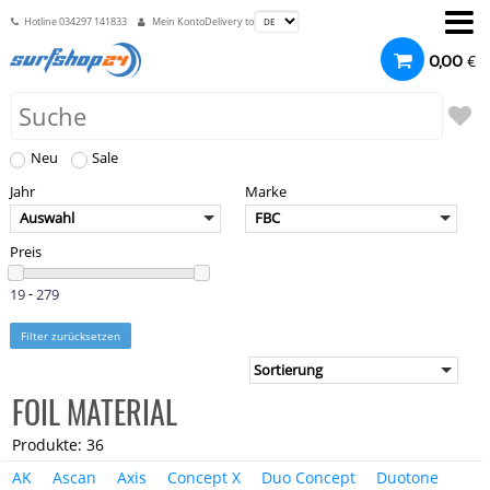
Hotline
034297 141833
Mein Konto
Delivery to
€
0,00
Neu
Sale
Jahr
Marke
Auswahl
FBC
Preis
-
Filter zurücksetzen
FOIL MATERIAL
Produkte: 36
AK
Ascan
Axis
Concept X
Duo Concept
Duotone