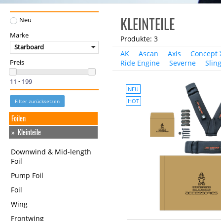
KLEINTEILE
Neu
Marke
Produkte: 3
Starboard
AK
Ascan
Axis
Concept 
Ride Engine
Severne
Slin
Preis
-
NEU
HOT
Filter zurücksetzen
Foilen
Kleinteile
Downwind & Mid-length
Foil
Pump Foil
Foil
Wing
Frontwing