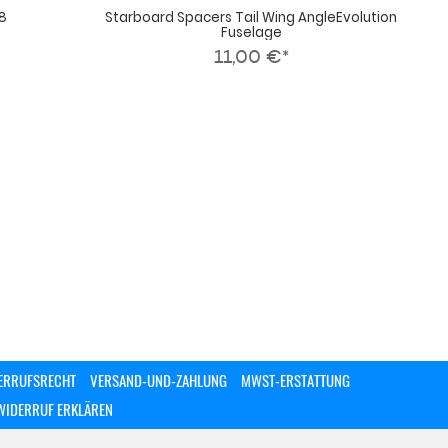
8
Starboard Spacers Tail Wing AngleEvolution
Fuselage
11,00 €*
ERRUFSRECHT
VERSAND-UND-ZAHLUNG
MWST-ERSTATTUNG
WIDERRUF ERKLÄREN