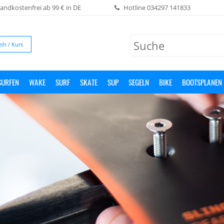
andkostenfrei ab 99 € in DE
Hotline
034297 141833
eih / Kurs
SURFEN
WAKE
SURF
SKATE
SUP
SEGELN
BIKE
BOOTSPLANEN