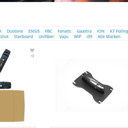
X
Duotone
ENSIS
FBC
Fanatic
Gaastra
ION
KT Foilin
gshot
Starboard
Unifiber
Vayu
WIP
i99
Alle Marken
Starboard
Foilboard
JIM
DRAKE
V-
STRAP
YULEX