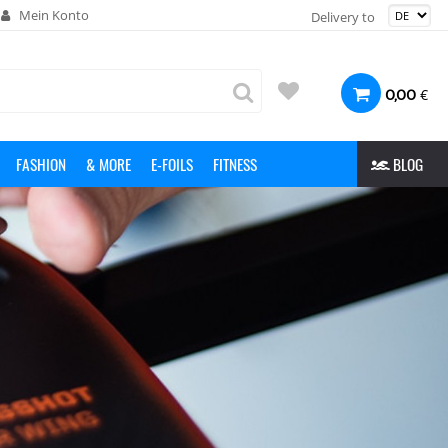
Mein Konto
Delivery to
€
0,00
FASHION
& MORE
E-FOILS
FITNESS
BLOG