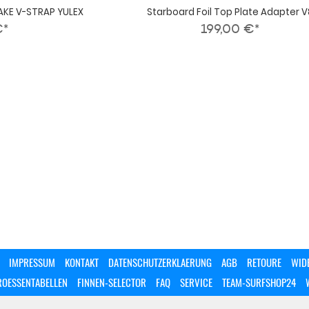
AKE V-STRAP YULEX
Starboard Foil Top Plate Adapter V
€*
199,00 €*
IMPRESSUM
KONTAKT
DATENSCHUTZERKLAERUNG
AGB
RETOURE
WID
ROESSENTABELLEN
FINNEN-SELECTOR
FAQ
SERVICE
TEAM-SURFSHOP24