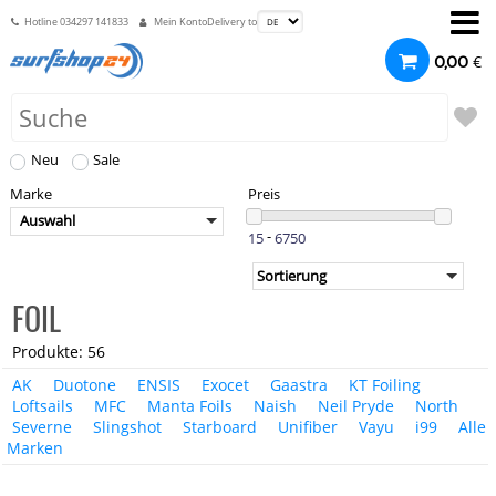
Hotline
034297 141833
Mein Konto
Delivery to
€
0,00
Neu
Sale
Marke
Preis
Auswahl
-
FOIL
Produkte: 56
AK
Duotone
ENSIS
Exocet
Gaastra
KT Foiling
Loftsails
MFC
Manta Foils
Naish
Neil Pryde
North
Severne
Slingshot
Starboard
Unifiber
Vayu
i99
Alle
Marken