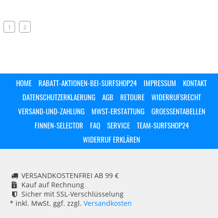
1
2
HOME
RABATT-AKTIONEN-BEI-SURFSHOP24
IMPRESSUM
KONTAKT
DATENSCHUTZERKLAERUNG
AGB
RETOURE
WIDERRUFSRECHT
VERSAND-UND-ZAHLUNG
MWST-ERSTATTUNG
GROESSENTABELLEN
FINNEN-SELECTOR
FAQ
SERVICE
TEAM-SURFSHOP24
WIDERRUF ERKLÄREN
VERSANDKOSTENFREI AB 99 €
Kauf auf Rechnung
Sicher mit SSL-Verschlüsselung
* inkl. MwSt. ggf. zzgl.
Versandkosten