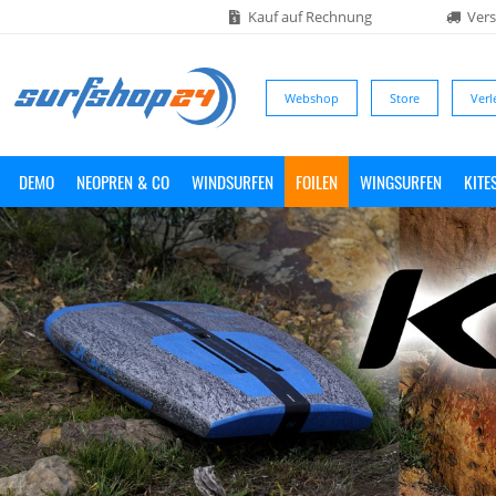
Kauf auf Rechnung
Vers
Webshop
Store
Verl
DEMO
NEOPREN & CO
WINDSURFEN
FOILEN
WINGSURFEN
KITE