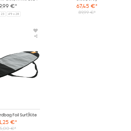
9,99 €*
67,45 €*
89,99 €*
x 23
4'9 x 28
Prolimit
Boardbag
Foil
Surf/Kite
rdbag Foil Surf/Kite
1,25 €*
5,00 €*