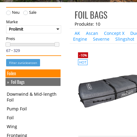
FOIL BAGS
Neu
Sale
Marke
Produkte: 10
Prolimit
AK
Ascan
Concept X
Du
Engine
Severne
Slingshot
Preis
-
-10%
HOT
Filter zurücksetzen
Foilen
Foil Bags
Downwind & Mid-length
Foil
Pump Foil
Foil
Wing
Frontwing