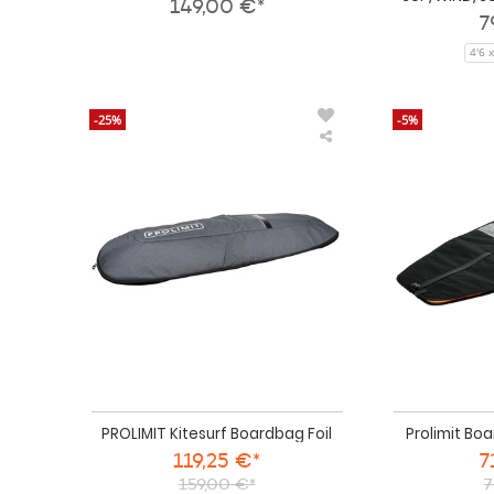
149,00 €*
7
4'6 
-25%
-5%
PROLIMIT
Kitesurf
Boardbag
Foil
PROLIMIT Kitesurf Boardbag Foil
Prolimit Boa
119,25 €*
7
159,00 €*
7