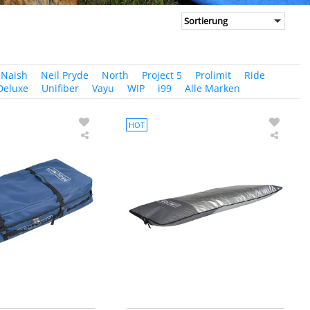
Naish
Neil Pryde
North
Project 5
Prolimit
Ride
Deluxe
Unifiber
Vayu
WIP
i99
Alle Marken
HOT
PROLIMIT
PROLI
Wingfoil
Wing
Session
Foil
Boardbag
Board
Slider