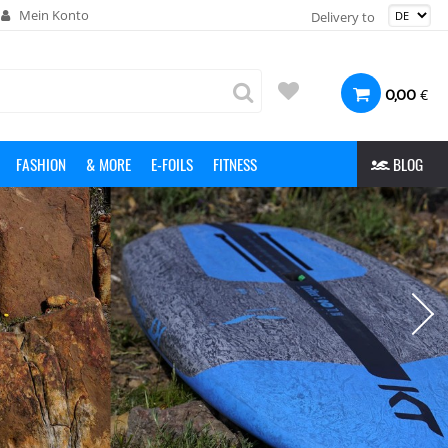
Mein Konto
Delivery to
€
0,00
FASHION
& MORE
E-FOILS
FITNESS
BLOG