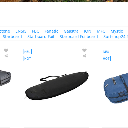
otone
ENSIS
FBC
Fanatic
Gaastra
ION
MFC
Mystic
Starboard
Starboard Foil
Starboard Foilboard
Surfshop24 
NEU
NEU
HOT
HOT
PROLIMIT
PROLIMIT
Wing
Midlength
Foil
Day
Boarbag
Wing
Session
Foil
Travel
Boardbag