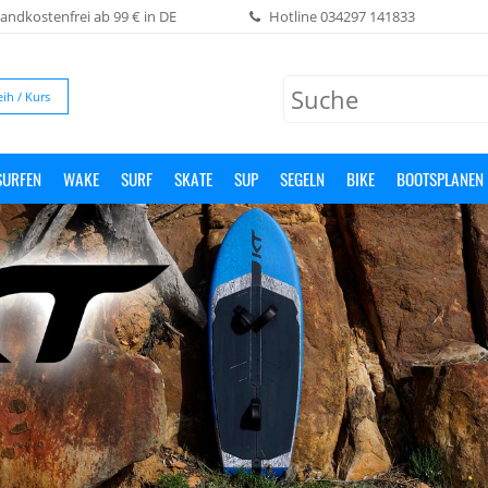
andkostenfrei ab 99 € in DE
Hotline
034297 141833
eih / Kurs
SURFEN
WAKE
SURF
SKATE
SUP
SEGELN
BIKE
BOOTSPLANEN