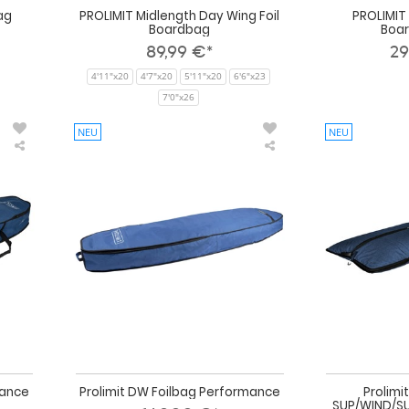
ag
PROLIMIT Midlength Day Wing Foil
PROLIMIT 
Boardbag
Boar
89,99 €*
29
4'11"x20
4'7"x20
5'11"x20
6'6"x23
7'0"x26
NEU
NEU
Prolimit
Prolimit
DW
DW
Foilbag
Foilbag
Performance
Performance
mance
Prolimit DW Foilbag Performance
Prolimi
SUP/WIND/SU