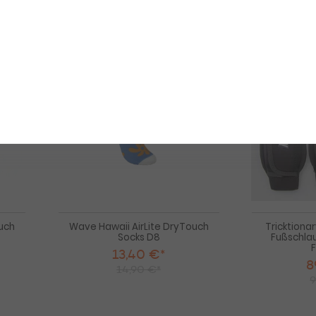
-10%
-10%
NEU
HOT
Wave
Wave
Hawaii
Hawaii
HOT
AirLite
AirLite
DryTouch
DryTouch
Socks
Socks
D7
D8
ouch
Wave Hawaii AirLite DryTouch
Tricktiona
Socks D8
Fußschlau
F
13,40 €*
8
14,90 €*
9