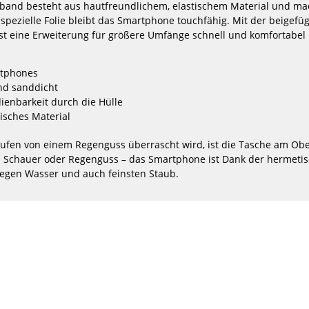
and besteht aus hautfreundlichem, elastischem Material und m
oard
Surfsoxx Socken Ski Snowboard
Surfsoxx T
spezielle Folie bleibt das Smartphone touchfähig. Mit der beigefü
er
Kniestrumpf Thermo Winter
Fashion 2 
Yeon/R...
st eine Erweiterung für größere Umfänge schnell und komfortabel r
12,45 €*
4
24,99 €*
rtphones
nd sanddicht
39/42
43/46
39
-20%
-10%
ienbarkeit durch die Hülle
isches Material
NEU
NEU
K4
K4
Hoodie
Sweatshirt
HOT
HOT
Eco
Eco
fen von einem Regenguss überrascht wird, ist die Tasche am Obe
Wave
Wave
ob Schauer oder Regenguss – das Smartphone ist Dank der hermeti
Edition
Edition
egen Wasser und auch feinsten Staub.
ion
K4 Sweatshirt Eco Wave Edition
Wave Hawai