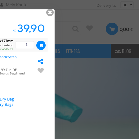
Mein Konto
Delivery to
39,90
€
0,00
€
0x177mm
r Bestand
ersandbereit
FASHION
& MORE
E-FOILS
FITNESS
BLOG
sandkosten
99 € in DE
Boards, Segeln und
r
 Dry Bag
Dry Bags