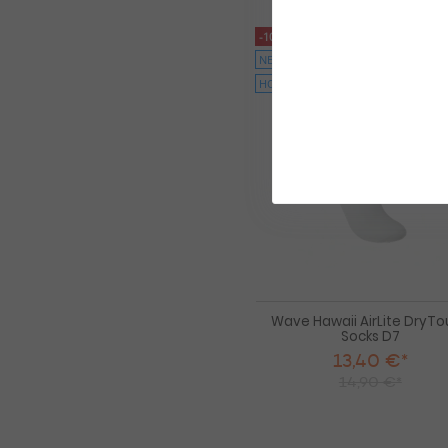
-10%
NEU
HOT
Wave Hawaii AirLite DryT
Socks D7
13,40 €*
14,90 €*