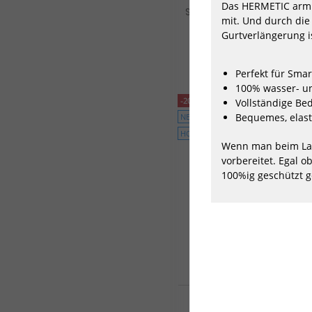
Das HERMETIC armb
Surfsoxx Socken Ski Snowb
mit. Und durch die 
Kniestrumpf Thermo Wint
Yeon/R...
Gurtverlängerung i
9,95 €*
19,99 €*
Perfekt für Sma
100% wasser- u
-20%
Vollständige Bed
Bequemes, elast
NEU
HOT
Wenn man beim Lau
vorbereitet. Egal 
100%ig geschützt g
K4 Hoodie Eco Wave Edit