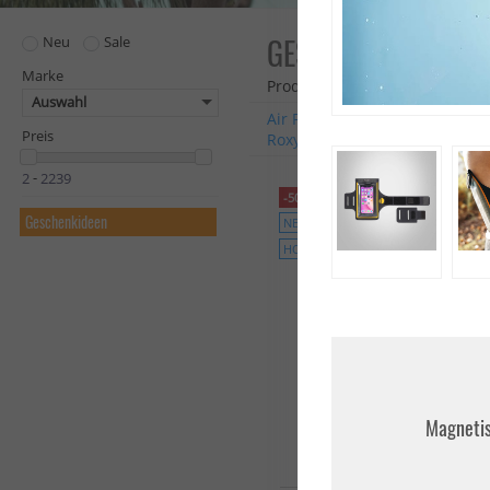
GESCHENKIDEEN
Neu
Sale
Marke
Produkte: 133
Auswahl
Air Freshener
Ascan
Avan
Preis
Roxy
Seawag
Surfshop24 
-
-50%
Geschenkideen
NEU
HOT
Magnetis