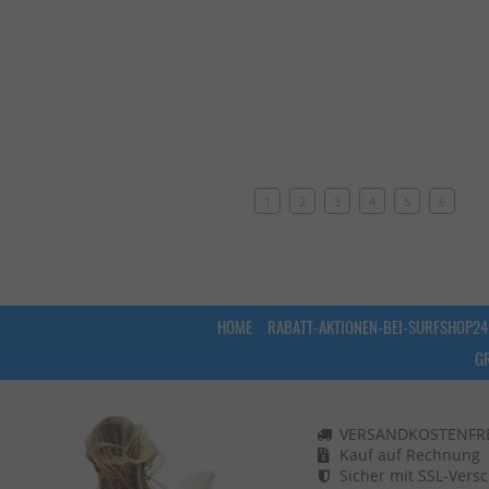
1
2
3
4
5
6
HOME
RABATT-AKTIONEN-BEI-SURFSHOP24
G
VERSANDKOSTENFREI
Kauf auf Rechnung
Sicher mit SSL-Vers