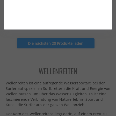
FCS Surf Leash 10' All Round
FCS Surf Leash 10' Protect
Essential Leash Black
Leash Black
51,00 €*
55,00 €*
Die nächsten 20 Produkte laden
WELLENREITEN
Wellenreiten ist eine aufregende Wassersportart, bei der
Surfer auf speziellen Surfbrettern die Kraft und Energie von
Wellen nutzen, um über das Wasser zu gleiten. Es ist eine
faszinierende Verbindung von Naturerlebnis, Sport und
Kunst, die Surfer aus der ganzen Welt anzieht.
Der Kern des Wellenreitens liegt darin, auf einem Brett zu