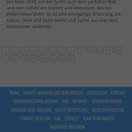
ans Meer zieht, auf der Suche nach dem perfekten Ride
und dem Gefühl von Freiheit und Abenteuer, das das
Wellenreiten bietet. Es ist eine einzigartige Erfahrung, die
Körper, Geist und Seele belebt und Surfer aus aller Welt
miteinander verbindet.
1
2
3
4
5
6
7
8
9
10
11
12
13
14
15
16
17
18
19
20
21
HOME
RABATT-AKTIONEN-BEI-SURFSHOP24
IMPRESSUM
KONTAKT
DATENSCHUTZERKLAERUNG
AGB
RETOURE
WIDERRUFSRECHT
VERSAND-UND-ZAHLUNG
MWST-ERSTATTUNG
GROESSENTABELLEN
FINNEN-SELECTOR
FAQ
SERVICE
TEAM-SURFSHOP24
WIDERRUF ERKLÄREN