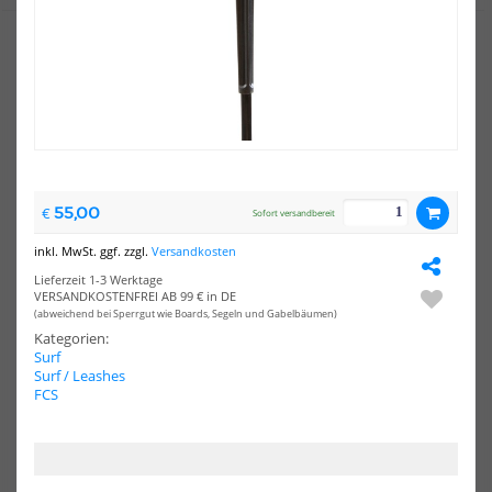
FCS
FCS
Surf
Sur
Finnen
Fin
FCS
FCS
II
II
Accelerator
AM
PC
PC
55,00
€
Carbon
Sofort versandbereit
Medium
Black/Red
inkl. MwSt. ggf. zzgl.
Versandkosten
Tri
Lieferzeit 1-3 Werktage
Retail
VERSANDKOSTENFREI AB 99 € in DE
Fins
(abweichend bei Sperrgut wie Boards, Segeln und Gabelbäumen)
Kategorien:
Surf
FCS Surf Finnen FCS II
FCS Surf Finnen FCS II AM PC
Surf / Leashes
Accelerator PC Carbon
119,00 €*
FCS
Medium Black/Red ...
119,00 €*
Large
Medium
Small
Xsmall