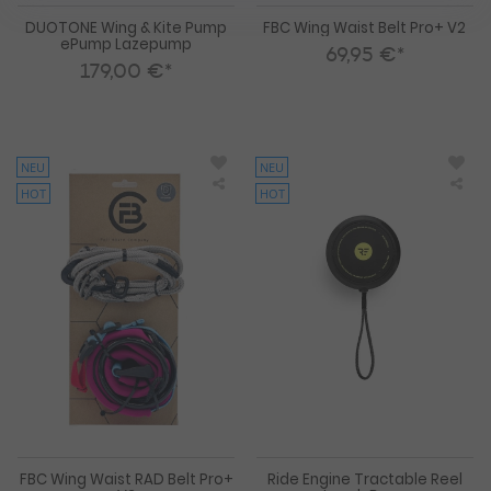
DUOTONE Wing & Kite Pump
FBC Wing Waist Belt Pro+ V2
ePump Lazepump
69,95 €*
179,00 €*
NEU
NEU
HOT
HOT
FBC
Rid
Wing
Eng
Waist
Tra
RAD
Ree
Belt
Lea
Pro+
Bas
V2
FBC Wing Waist RAD Belt Pro+
Ride Engine Tractable Reel