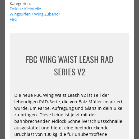
Kategorien:
HOT
HOT
Mystic
Nai
Foilen / Kleinteile
Wingleash
Win
Wingsurfen / Wing Zubehör
Wrist
Anc
FBC
FBC WING WAIST LEASH RAD
SERIES V2
Mystic Wingleash Wrist
Naish Wing Anchor
44,99 €*
99,99 €*
Die neue FBC Wing Waist Leash V2 ist Teil der
lebendigen RAD-Serie, die von Balz Müller inspiriert
wurde, um Farbe, Aufregung und Glanz in dein Bike
zu bringen. Diese Leine ist jetzt mit der
bahnbrechenden Fidlock-Schnellverschlussschnalle
NEU
NEU
ausgestattet und bietet eine beeindruckende
Bruchlast von 130 kg, die für unübertroffene
AXIS
AXI