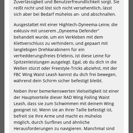
Aluminium
Ti
Zuverlässigkeit und Benutzerfreundlichkeit sorgt. Sie
Rear
LIN
reißt nicht und löst sich nicht versehentlich, lässt
Wing
Fus
sich aber bei Bedarf mühelos an- und abschnallen.
Adapter
Tit
for
Ausgestattet mit einer Hightech-Dyneema-Leine, die
Ti
exklusiv mit unserem „Dyneema Defender“
Link
behandelt wurde, um ein Verkleben mit dem
Klettverschluss zu verhindern, und gepaart mit
langlebigen Drehkarabinern für ein
verhedderungsfreies Erlebnis, ist diese Leine für
Jetzt vorbestellen!
Jetzt vorbestellen!
Spitzenleistungen ausgelegt. Egal, ob du dich in die
Wellen stürzt oder Freestyle-Tricks abziehst, mit der
AXIS Aluminium Rear Wing
AXIS Ti LINK Fuselage
FBC Wing Waist Leash kannst du dich frei bewegen,
Adapter for Ti Link
Titanium
während dein Schirm sicher befestigt bleibt.
179,00 €*
1049,00 €*
Neben ihrer bemerkenswerten Vielseitigkeit ist einer
der Hauptvorteile dieser RAD Wing Foiling Waist
Leash, dass sie zum Schwimmen mit deinem Wing
geeignet ist. Wenn sie an Ihrer Taille befestigt ist,
NEU
befreit sie Ihre Arme und macht es mühelos
Mystic
Sli
möglich, durch Surflines und ähnliche
Wing
Hov
Boardleash
Gli
Herausforderungen zu navigieren. Manchmal sind
Waist
Sta