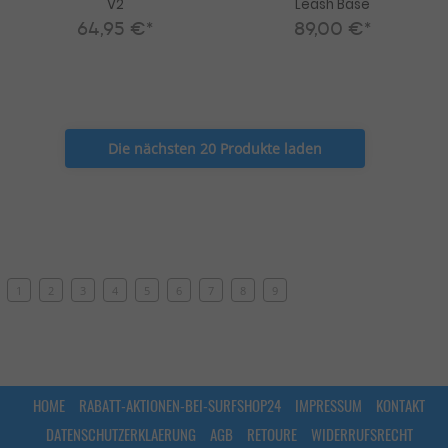
V2
Leash Base
64,95 €*
89,00 €*
Die nächsten 20 Produkte laden
1
2
3
4
5
6
7
8
9
HOME
RABATT-AKTIONEN-BEI-SURFSHOP24
IMPRESSUM
KONTAKT
DATENSCHUTZERKLAERUNG
AGB
RETOURE
WIDERRUFSRECHT