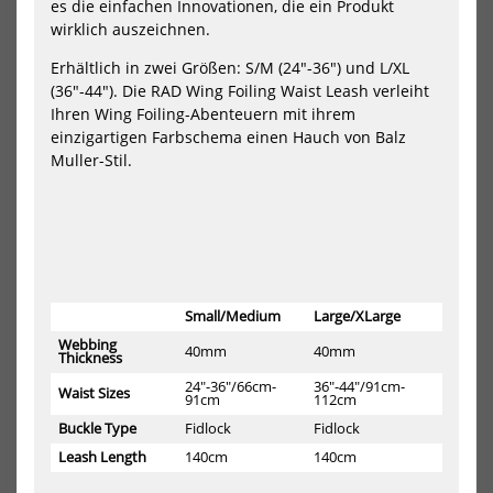
es die einfachen Innovationen, die ein Produkt
Stee
wirklich auszeichnen.
Bol
Erhältlich in zwei Größen: S/M (24″-36″) und L/XL
(36″-44″). Die RAD Wing Foiling Waist Leash verleiht
Ihren Wing Foiling-Abenteuern mit ihrem
einzigartigen Farbschema einen Hauch von Balz
Muller-Stil.
Mystic Wing Boardleash
Slingshot Hover Glide
Waist
Stainless Steel Bolt
69,99 €*
3,00 €*
Small/Medium
Large/XLarge
Webbing
40mm
40mm
Thickness
24″-36″/66cm-
36″-44″/91cm-
Waist Sizes
Slingshot
Sli
91cm
112cm
Hover
Mou
Buckle Type
Fidlock
Fidlock
Glide
Har
Stainless
Leash Length
140cm
140cm
Steel
Bolt