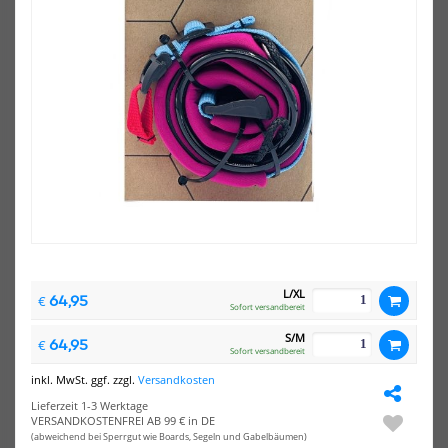
NEU
NEU
HOT
HOT
Mystic
Mys
Wing
Win
Boardleash
Calf
L/XL
64,95
€
Sofort versandbereit
Mystic Wing Boardleash Calf
Mystic Wingleash
49,99 €*
24,99 €*
S/M
64,95
€
Sofort versandbereit
6ft
7ft
inkl. MwSt. ggf. zzgl.
Versandkosten
Lieferzeit 1-3 Werktage
VERSANDKOSTENFREI AB 99 € in DE
(abweichend bei Sperrgut wie Boards, Segeln und Gabelbäumen)
NEU
NEU