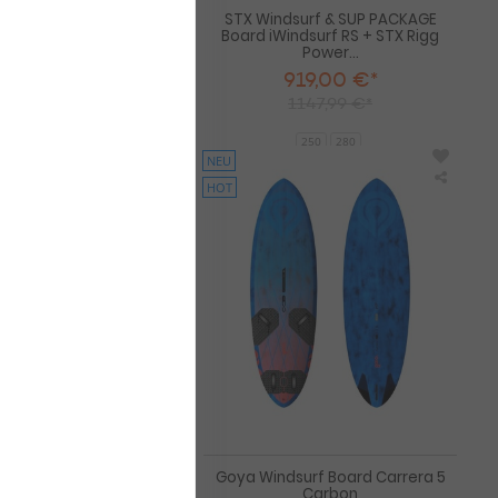
urf & SUP PACKAGE
STX Windsurf & SUP PACKAGE
surf RS + STX Rigg
Board iWindsurf RS + STX Rigg
MiniK...
Power...
9,00 €*
919,00 €*
37,99 €*
1147,99 €*
250
280
NEU
HOT
Goya
Goya
Windsurf
Windsu
Board
Board
Air
Carrer
7
5
Pro
Carbo
-
Freestyle
Single
f Board Air 7 Pro -
Goya Windsurf Board Carrera 5
style Single
Carbon