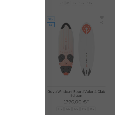
77
85
95
105
115
NEU
HOT
Goya
Goya
Windsurf
Windsu
Board
Board
Volar
Volar
4
4
Carbon
Club
Club
Edition
Edition
urf Board Volar 4
Goya Windsurf Board Volar 4 Club
 Club Edition
Edition
90,00 €*
1790,00 €*
120
160
110
120
130
145
160