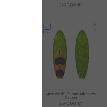
90,00 €*
2290,00 €*
86
102
NEU
HOT
Goya
Goya
Windsurf
Windsu
Board
Board
Custom
Nitro
Thruster
2
5
Pro
Pro
Carbo
Carbon
surf Board Custom
Goya Windsurf Board Nitro 2 Pro
r 5 Pro Carbon
Carbon
90,00 €*
2590,00 €*