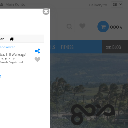
Mein Konto
Delivery to
€
0,00
r ...
FASHION
& MORE
E-FOILS
FITNESS
BLOG
sandkosten
(ca. 3–5 Werktage)
99 € in DE
Boards, Segeln und
t