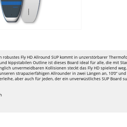
S
uotone
Exocet
Fanatic
Gaastra
Goya
JP
Naish
North
NEU
-20%
m robustes Fly HD Allround SUP kommt in unzerstörbarer Thermof
NEU
HOT
Starboard
STX
und kippstabilen Outline ist dieses Board ideal für alle, die mit S
Windsurf
Windsurf
HOT
nglich unvermeidbaren Kollisionen steckt das Fly HD spielend weg.
WATERMAN
&
nseren strapazierfähigen Allrounder in zwei Längen an, 10‘0“ und 1
PACKAGE
SUP
WINDSUP
Board
rleihe, aber auch für jeden, der ein unverwüstliches SUP Board su
iGO
iWindsurf
WITH
RS
COMPACT
2026
ch
DL