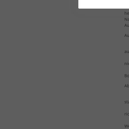
Es
he
Na
Au
Au
La
au
Kl
ni
Pr
Bo
Ab
St
st
Ha
ri
We
We