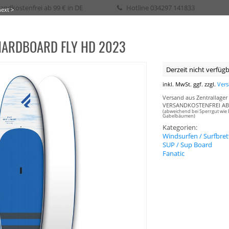
andkostenfrei ab 99 € in DE
Hotline
034297 141833
next >
HARDBOARD FLY HD 2023
eih / Kurs
Derzeit nicht verfügba
SURFEN
WAKE
SURF
SKATE
SUP
SEGELN
BIKE
BOOTSPLANEN
inkl. MwSt. ggf. zzgl.
Ver
Versand aus Zentrallager 
VERSANDKOSTENFREI AB 
(abweichend bei Sperrgut wie 
Gabelbäumen)
Kategorien:
Windsurfen / Surfbret
SUP / Sup Board
Fanatic