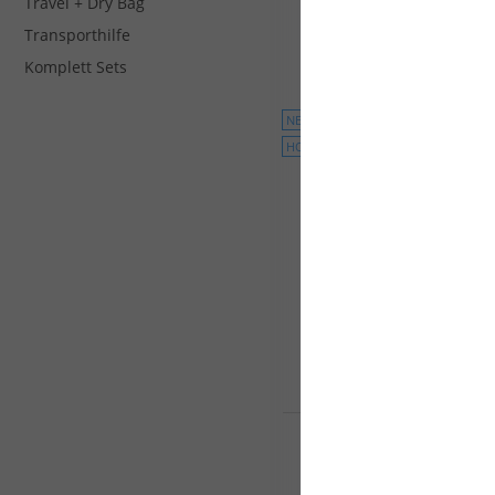
Travel + Dry Bag
1512,00 €*
Transporthilfe
1890,00 €*
Komplett Sets
56
116
NEU
HOT
Goya Windsurf Board Cus
Quad 9 Pro Carbon
1899,00 €*