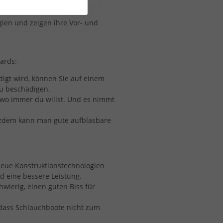
lasbaren Windsurfbretter
gien und zeigen ihre Vor- und
ards:
igt wird, können Sie auf einem
zu beschädigen.
wo immer du willst. Und es nimmt
otzdem kann man gute aufblasbare
neue Konstruktionstechnologien
nd eine bessere Leistung.
wierig, einen guten Biss für
dass Schlauchboote nicht zum