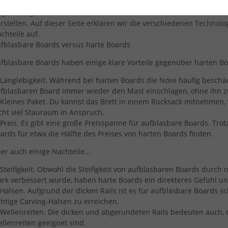
 gibt einige Unterschiede zwischen den Marken, wie sie ihre aufb
rstellen. Auf dieser Seite erklären wir die verschiedenen Technolo
chteile auf.
fblasbare Boards versus harte Boards
fblasbare Boards haben einige klare Vorteile gegenüber harten Bo
nglebigkeit. Während bei harten Boards die Nose häufig beschäd
fblasbaren Board immer wieder den Mast einschlagen, ohne ihn 
eines Paket. Du kannst das Brett in einem Rucksack mitnehmen, 
cht viel Stauraum in Anspruch.
eis. Es gibt eine große Preisspanne für aufblasbare Boards. Tr
ards für etwa die Hälfte des Preises von harten Boards finden.
er auch einige Nachteile...
eifigkeit. Obwohl die Steifigkeit von aufblasbaren Boards durch 
ark verbessert wurde, haben harte Boards ein direkteres Gefühl u
lsen. Aufgrund der dicken Rails ist es für aufblasbare Boards sch
chtige Carving-Halsen zu erreichen.
llenreiten. Die dicken und abgerundeten Rails bedeuten auch, 
llenreiten geeignet sind.