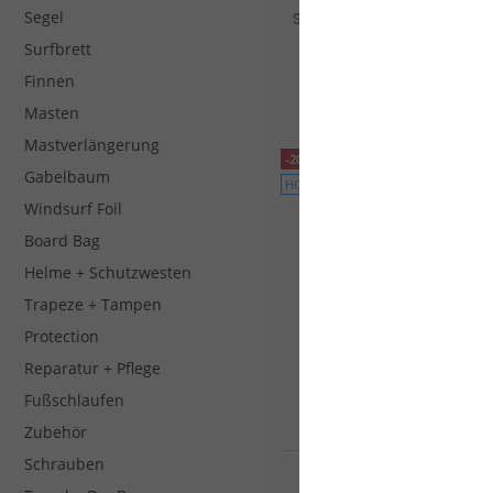
Segel
Starboard Windsurf WATE
PACKAGE WINDSUP iGO W
Surfbrett
COMPACT D...
1804,05 €*
Finnen
1899,00 €*
Masten
Mastverlängerung
-20%
Gabelbaum
HOT
Windsurf Foil
Board Bag
Helme + Schutzwesten
Trapeze + Tampen
Protection
Reparatur + Pflege
Fußschlaufen
Zubehör
Schrauben
Goya Windsurf Board Cus
Quad 8 Pro Carbon