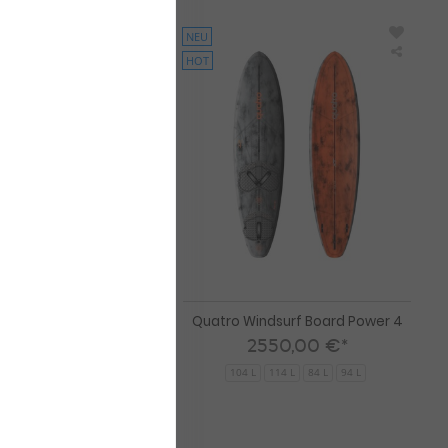
NEU
HOT
Quatro
Quatro
Windsurf
Windsu
Board
Board
Polakow
Power
inklusive
4
MFC
Boardbag
n!
surf Board Polakow
Quatro Windsurf Board Power 4
ve MFC Boardbag
2550,00 €*
95,00 €*
104 L
114 L
84 L
94 L
85 L
89 L
93 L