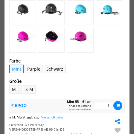
-20%
NEU
HOT
HOT
Concept
Asc
X
Riv
Wassersport
Was
Helm
He
Surf
Sur
+
Kite
Kite
Schwarz
Farbe
Mint
Purple
Schwarz
Größe
Concept X Wassersport Helm
Ascan Rive Wassersport
M-L
S-M
Surf + Kite Schwarz
Helm Surf Kite
39,90 €*
48,90 €*
Mint 55 – 61 cm
89,00
€
49,90 €*
Knapper Bestand
S
M
L
Sofort versandbereit
XS
S
inkl. MwSt. ggf. zzgl.
Versandkosten
Lieferzeit 1-3 Werktage
NEU
NEU
VERSANDKOSTENFREI AB 99 € in DE
HOT
HOT