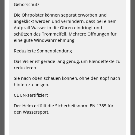
+
+
Gehörschutz
Kite
Kite
Carbon
Wei
Die Ohrpolster können separat erworben und
angeklickt werden und verhindern, dass bei einem
Aufprall Wasser in die Ohren eindringt und
schützen das Trommelfell. Mehrere Öffnungen für
eine gute Windwahrnehmung.
Project 5 Wassersport Helm
Project 5 Wassersport Helm
Space Five Surf + Kite Carbon
Space Five Surf + Kite Weiß
Reduzierte Sonnenblendung
89,90 €*
79,90 €*
Das Visier ist gerade lang genug, um Blendeffekte zu
L
XL
L
XL
reduzieren.
Sie nach oben schauen können, ohne den Kopf nach
NEU
NEU
hinten zu neigen.
HOT
HOT
WIP
WI
CE EN-zertifiziert
HYDRATION
Imp
BAG
Ves
Der Helm erfüllt die Sicherheitsnorm EN 1385 für
1.5
Bla
den Wassersport.
L
50
JR
(Siz
S)