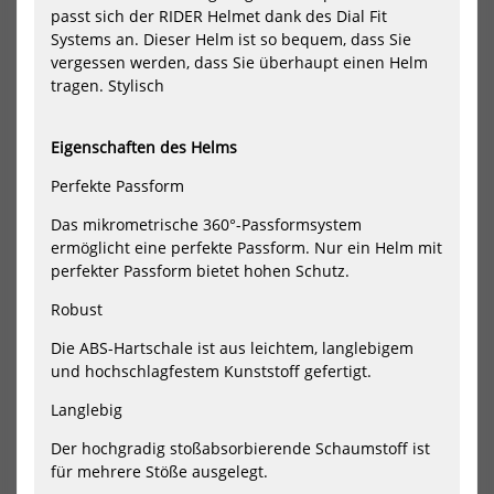
passt sich der RIDER Helmet dank des Dial Fit
Hab
Was
Systems an. Dieser Helm ist so bequem, dass Sie
He
vergessen werden, dass Sie überhaupt einen Helm
tragen. Stylisch
Eigenschaften des Helms
Perfekte Passform
Mystic Vandal Helmet
Mystic Vandal Pro Helmet
Wassersport Helm
Dirty Habits Wassersport
Das mikrometrische 360°-Passformsystem
Helm
99,99 €*
ermöglicht eine perfekte Passform. Nur ein Helm mit
129,99 €*
perfekter Passform bietet hohen Schutz.
M/L
XL/XXL
XS/S
Robust
Die ABS-Hartschale ist aus leichtem, langlebigem
NEU
NEU
und hochschlagfestem Kunststoff gefertigt.
HOT
HOT
Project
Pro
5
5
Langlebig
Wassersport
Was
Helm
He
Der hochgradig stoßabsorbierende Schaumstoff ist
Space
Spa
für mehrere Stöße ausgelegt.
Five
Five
Surf
Sur