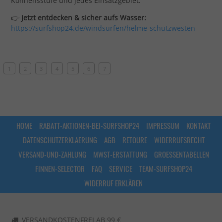
Könnensstufe und jedes Einsatzgebiet.
👉
Jetzt entdecken & sicher aufs Wasser:
https://surfshop24.de/windsurfen/helme-schutzwesten
1
2
3
4
5
6
7
HOME
RABATT-AKTIONEN-BEI-SURFSHOP24
IMPRESSUM
KONTAKT
DATENSCHUTZERKLAERUNG
AGB
RETOURE
WIDERRUFSRECHT
VERSAND-UND-ZAHLUNG
MWST-ERSTATTUNG
GROESSENTABELLEN
FINNEN-SELECTOR
FAQ
SERVICE
TEAM-SURFSHOP24
WIDERRUF ERKLÄREN
VERSANDKOSTENFREI AB 99 €