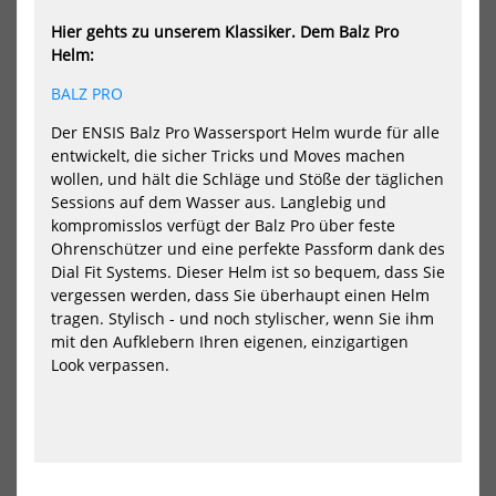
Hier gehts zu unserem Klassiker. Dem Balz Pro
Helm:
BALZ PRO
WIP HYDRATION BAG 1.5 L
WIP Impact Vest Black 50N JR
Der ENSIS Balz Pro Wassersport Helm wurde für alle
(Size S)
49,99 €*
entwickelt, die sicher Tricks und Moves machen
159,99 €*
wollen, und hält die Schläge und Stöße der täglichen
Sessions auf dem Wasser aus. Langlebig und
kompromisslos verfügt der Balz Pro über feste
Ohrenschützer und eine perfekte Passform dank des
NEU
NEU
Dial Fit Systems. Dieser Helm ist so bequem, dass Sie
vergessen werden, dass Sie überhaupt einen Helm
HOT
HOT
WIP
WI
tragen. Stylisch - und noch stylischer, wenn Sie ihm
Kneewip
VHF
Wing
Ves
mit den Aufklebern Ihren eigenen, einzigartigen
Beinschoner
Po
Look verpassen.