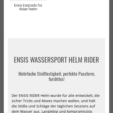
Elbow
He
Ensis Earpads für
Rider Helm
ION Wing Sleeve Elbow
Mystic Legacy Wassersport
ENSIS WASSERSPORT HELM RIDER
Helm
64,99 €*
159,99 €*
48/S
50/M
52/L
54/XL
Mehrfache Stoßfestigkeit, perfekte Passform,
M/L
XL/XXL
XS/S
furchtlos!
NEU
NEU
HOT
HOT
Der ENSIS RIDER Helm wurde für alle entwickelt, die
Mystic
Mys
Vandal
Van
sicher Tricks und Moves machen wollen, und hält
Helmet
Pro
die Stöße und Schläge der täglichen Sessions auf
Wassersport
Hel
dem Wasser aus. Langlebig und kompromisslos
Helm
Dirt