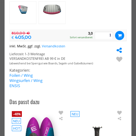
NEU
HOT
HOT
DUOTONE
Duo
Wing
Win
&
&
810,00 €
3,0
405,00
€
Kite
Kite
Sofort versandbereit
Pump
Pu
inkl. MwSt. ggf. zzgl.
Versandkosten
ePump
Lazepump
Lieferzeit 1-3 Werktage
VERSANDKOSTENFREI AB 99 € in DE
(abweichend bei Sperrgut wie Boards, Segeln und Gabelbäumen)
Kategorien:
Foilen / Wing
Wingsurfen / Wing
ENSIS
DUOTONE Wing & Kite Pump
Duotone Wing & Kite Pumpe
Das passt dazu
ePump Lazepump
49,00 €*
179,00 €*
-48%
NEU
L
XL
NEU
Ensis
Ensis
Downwind
Wing
HOT
&
&