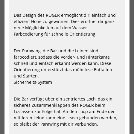
Das Design des ROGER ermöglicht dir, einfach und
effizient Höhe zu gewinnen. Dies eröffnet dir ganz
neue Möglichkeiten auf dem Wasser.
Jetzt vorbestellen!
Farbcodierung für schnelle Orientierung
North Wing Mode Pro 2026
North Wing Mode Pro 2027
Der Parawing, die Bar und die Leinen sind
1299,00 €*
1399,00 €*
farbcodiert, sodass die Vorder- und Hinterkante
2.9m
3.5m
4.2m
4.8m
5.4m
3.5m
4.2m
4.8m
5.4m
6.2m
schnell und einfach erkannt werden kann. Diese
6.5m
Orientierung unterstützt das mühelose Entfalten
und Starten.
Sicherheits-System
NEU
NEU
North
Duo
Wing
-
Die Bar verfügt über ein zentriertes Loch, das ein
Nova
Sta
sicheres Zusammenklappen des ROGER beim
Pro
-
Loslassen zur Folge hat. An den Loop am Ende der
2026
Par
202
mittleren Leine kann eine Leash gebunden werden,
so bleibt der Parawing mit dir verbunden.