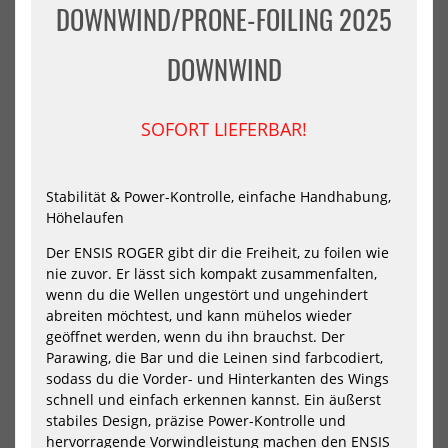
GA
Nor
DOWNWIND/PRONE-FOILING 2025
Foil
Mo
Wing
Ultr
CROSS
Win
DOWNWIND
2025
202
SOFORT LIEFERBAR!
Stabilität & Power-Kontrolle, einfache Handhabung,
Höhelaufen
Der ENSIS ROGER gibt dir die Freiheit, zu foilen wie
GA Foil Wing CROSS 2025
North Mode Ultra Wing 2025
nie zuvor. Er lässt sich kompakt zusammenfalten,
507,10 €*
1364,30 €*
wenn du die Wellen ungestört und ungehindert
1079,00 €*
1949,00 €*
abreiten möchtest, und kann mühelos wieder
geöffnet werden, wenn du ihn brauchst. Der
3.7
4.7
5.2
6.7
7.2
7.7
Parawing, die Bar und die Leinen sind farbcodiert,
sodass du die Vorder- und Hinterkanten des Wings
NEU
NEU
schnell und einfach erkennen kannst. Ein äußerst
HOT
HOT
North
Nor
stabiles Design, präzise Power-Kontrolle und
Parawing
Win
hervorragende Vorwindleistung machen den ENSIS
Ranger
Nov