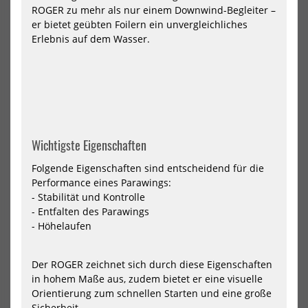
ROGER zu mehr als nur einem Downwind-Begleiter –
2026
202
er bietet geübten Foilern ein unvergleichliches
Erlebnis auf dem Wasser.
Wichtigste Eigenschaften
North Parawing Ranger 2026
North Wing Nova 2026
599,00 €*
1199,00 €*
Folgende Eigenschaften sind entscheidend für die
Performance eines Parawings:
2,2
3,2
4,2
5,2
4.2m
4.8m
5.4m
6.2m
7m
- Stabilität und Kontrolle
- Entfalten des Parawings
- Höhelaufen
-40%
NEU
HOT
North
Nor
Der ROGER zeichnet sich durch diese Eigenschaften
Nova
Win
in hohem Maße aus, zudem bietet er eine visuelle
Pro
Lof
Orientierung zum schnellen Starten und eine große
Wing
Pro
2024
202
Sicherheit.