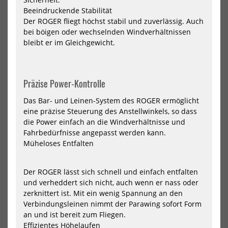
Beeindruckende Stabilität
Der ROGER fliegt höchst stabil und zuverlässig. Auch
bei böigen oder wechselnden Windverhältnissen
bleibt er im Gleichgewicht.
Präzise Power-Kontrolle
North Nova Pro Wing 2024
North Wing Loft Pro 2026
Das Bar- und Leinen-System des ROGER ermöglicht
718,00 €*
1679,00 €*
eine präzise Steuerung des Anstellwinkels, so dass
1199,00 €*
die Power einfach an die Windverhältnisse und
6m
7m
8m
Fahrbedürfnisse angepasst werden kann.
Müheloses Entfalten
NEU
NEU
Der ROGER lässt sich schnell und einfach entfalten
North
Nor
und verheddert sich nicht, auch wenn er nass oder
Wing
Win
Mode
Mo
zerknittert ist. Mit ein wenig Spannung an den
Pro
Pro
Verbindungsleinen nimmt der Parawing sofort Form
2026
202
an und ist bereit zum Fliegen.
Effizientes Höhelaufen