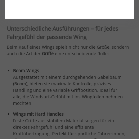
zu High-Performance-Modellen für Freeride, Freestyle oder
Wellen.
Unterschiedliche Ausführungen – für jedes
Fahrgefühl der passende Wing
Beim Kauf eines Wings spielt nicht nur die Größe, sondern
auch die Art der
Griffe
eine entscheidende Rolle:
Boom-Wings
Ausgestattet mit einem durchgehenden Gabelbaum
(Boom), bieten sie maximale Kontrolle, präzises
Handling und eine variable Griffposition. Ideal für
alle, die Windsurf-Gefühl mit ins Wingfoilen nehmen
möchten.
Wings mit Hard Handles
Feste Griffe aus stabilem Material sorgen für ein
direktes Fahrgefühl und eine effiziente
Kraftübertragung. Perfekt für sportliche Fahrer:innen,