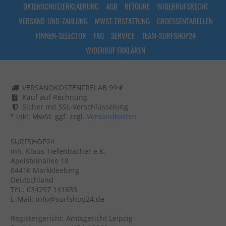
DATENSCHUTZERKLAERUNG
AGB
RETOURE
WIDERRUFSRECHT
VERSAND-UND-ZAHLUNG
MWST-ERSTATTUNG
GROESSENTABELLEN
FINNEN-SELECTOR
FAQ
SERVICE
TEAM-SURFSHOP24
WIDERRUF ERKLÄREN
VERSANDKOSTENFREI AB 99 €
Kauf auf Rechnung
Sicher mit SSL-Verschlüsselung
* inkl. MwSt. ggf. zzgl.
Versandkosten
SURFSHOP24
Inh. Klaus Tiefenbacher e.K.
Apelsteinallee 18
04416 Markkleeberg
Deutschland
Tel.: 034297 141833
E-Mail: info@surfshop24.de
Registergericht: Amtsgericht Leipzig