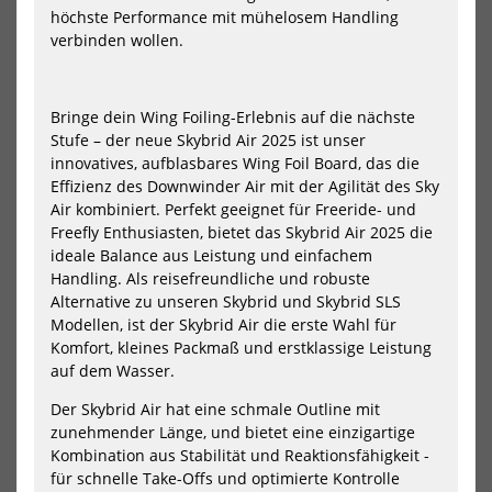
höchste Performance mit mühelosem Handling
II
AC
inklusive
verbinden wollen.
Boardbag
2025
Bringe dein Wing Foiling-Erlebnis auf die nächste
Stufe – der neue Skybrid Air 2025 ist unser
innovatives, aufblasbares Wing Foil Board, das die
Effizienz des Downwinder Air mit der Agilität des Sky
Ensis Wing Foil Board
Ensis Wing Foil Board
Air kombiniert. Perfekt geeignet für Freeride- und
ROCK’N’ROLL II inklusive
ROCK’N’ROLL ACE
Freefly Enthusiasten, bietet das Skybrid Air 2025 die
Boardbag 2025
2469,00 €*
ideale Balance aus Leistung und einfachem
879,00 €*
Handling. Als reisefreundliche und robuste
54
67
1699,00 €*
Alternative zu unseren Skybrid und Skybrid SLS
Modellen, ist der Skybrid Air die erste Wahl für
87
97
NEU
NEU
Komfort, kleines Packmaß und erstklassige Leistung
auf dem Wasser.
HOT
HOT
KT
KT
Wing
Win
Der Skybrid Air hat eine schmale Outline mit
Mid
Mid
zunehmender Länge, und bietet eine einzigartige
Length
Len
Foil
Foil
Kombination aus Stabilität und Reaktionsfähigkeit -
Board
Boa
für schnelle Take-Offs und optimierte Kontrolle
Arc
Sup