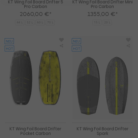
KT Wing Foil Board Drifter 5
KT Wing Foil Board Drifter Mini
Pro Carbon
Pro Carbon
2060,00 €*
1355,00 €*
44 L
52 L
60 L
70 L
15 L
20 L
NEU
NEU
HOT
HOT
KT
KT
Wing
Win
Foil
Foil
Board
Boa
Drifter
Drif
Pocket
Spa
Carbon
KT Wing Foil Board Drifter
KT Wing Foil Board Drifter
Pocket Carbon
Spark