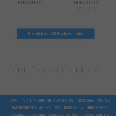
1210,00 €*
1880,00 €*
150 L
170 L
Die nächsten 20 Produkte laden
1
2
3
4
5
6
7
8
9
10
11
12
HOME
RABATT-AKTIONEN-BEI-SURFSHOP24
IMPRESSUM
KONTAKT
DATENSCHUTZERKLAERUNG
AGB
RETOURE
WIDERRUFSRECHT
VERSAND-UND-ZAHLUNG
MWST-ERSTATTUNG
GROESSENTABELLEN