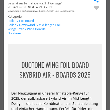
Versand aus Zentrallager (ca. 3–5 Werktage)
Board
Len
VERSANDKOSTENFREI AB 99 € in DE
Edge
AB
(abweichend bei Sperrgut wie Boards, Segeln und Gabelbäumen)
PUMP
LS
Kategorien:
2026
202
Foilen / Foil Board
Foilen / Downwind & Mid-length Foil
Wingsurfen / Wing Boards
Duotone
VAYU Pump Foil Board Edge
Starboard Foilboard Mid
PUMP 2026
Length ABOVE LS 2026
DUOTONE WING FOIL BOARD
899,00 €*
1215,05 €*
1279,00 €*
SKYBRID AIR - BOARDS 2025
6.0x19
6.10x21
6.6x20
7.4x23
7.5x26
7.5x29
-48%
NEU
HOT
Ensis
Ens
Der Neuzugang in unserer Inflatable-Range für
Wing
Win
2025: der aufblasbare Skybrid Air im Mid-Length
Foil
Foil
Design – die ideale Kombination aus Spitzenleistung
Board
Boa
und einfacher Handhabung. Perfekt für Rider, die
ROCK’N’ROLL
ROC