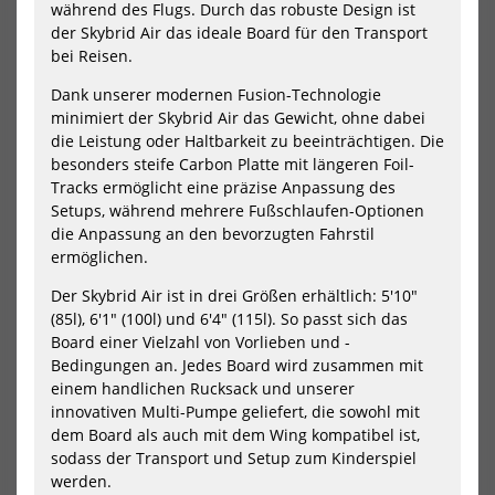
während des Flugs. Durch das robuste Design ist
Pro
K
der Skybrid Air das ideale Board für den Transport
Carbon
2
Car
bei Reisen.
Dank unserer modernen Fusion-Technologie
Jetzt vorbestellen!
minimiert der Skybrid Air das Gewicht, ohne dabei
die Leistung oder Haltbarkeit zu beeinträchtigen. Die
besonders steife Carbon Platte mit längeren Foil-
KT Wing Mid Length Foil Board
KT Wing Mid Length Foil Board
Arc Pro Carbon
Super K 2 Carbon
Tracks ermöglicht eine präzise Anpassung des
2330,00 €*
1750,00 €*
Setups, während mehrere Fußschlaufen-Optionen
die Anpassung an den bevorzugten Fahrstil
48
58
68
78
88
98
104L - 6'3 - 20.7"
110L - 6'3 - 20.7"
ermöglichen.
120L - 6'8 - 22"
50L - 5'3 - 18.4"
60L - 5'5 - 18.6"
65L - 5'6 - 18.6"
+2
Der Skybrid Air ist in drei Größen erhältlich: 5'10"
-20%
NEU
(85l), 6'1" (100l) und 6'4" (115l). So passt sich das
NEU
HOT
KT
KT
Board einer Vielzahl von Vorlieben und -
Wing
Do
HOT
Bedingungen an. Jedes Board wird zusammen mit
Foil
Win
einem handlichen Rucksack und unserer
Board
Foil
innovativen Multi-Pumpe geliefert, die sowohl mit
Ginxu
Boa
2
Gin
dem Board als auch mit dem Wing kompatibel ist,
Pro
Dra
sodass der Transport und Setup zum Kinderspiel
Carbon
Cro
werden.
2