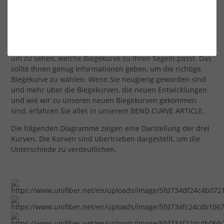
Konstante FH-Kurve - Ähnlich wie beim alten "Flex-Top"-
Mast, jedoch mit mehr Flex im oberen Bereich. Der mittlere
Teil ist relativ steif. FH = Flex Hoch.
Werfen Sie einen Blick auf unseren neuen MAST SELECTOR,
um zu sehen, welche Biegekurve zu Ihren Segeln passt. Das
sollte Ihnen genug Informationen geben, um die richtige
Biegekurve zu wählen. Wenn Sie neugierig geworden sind
und mehr über die Biegekurven, die neuen Entwicklungen
und wie wir zu unseren neuen Biegekurven gekommen
sind, erfahren Sie alles in unserem BEND CURVE ARTICLE.
Die folgenden Diagramme zeigen eine Darstellung der drei
Kurven. Die Kurven sind übertrieben dargestellt, um die
Unterschiede zu verdeutlichen.