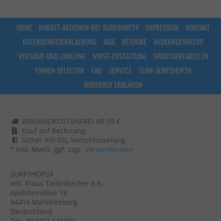
HOME
RABATT-AKTIONEN-BEI-SURFSHOP24
IMPRESSUM
KONTAKT
DATENSCHUTZERKLAERUNG
AGB
RETOURE
WIDERRUFSRECHT
VERSAND-UND-ZAHLUNG
MWST-ERSTATTUNG
GROESSENTABELLEN
FINNEN-SELECTOR
FAQ
SERVICE
TEAM-SURFSHOP24
WIDERRUF ERKLÄREN
VERSANDKOSTENFREI AB 99 €
Kauf auf Rechnung
Sicher mit SSL-Verschlüsselung
* inkl. MwSt. ggf. zzgl.
Versandkosten
SURFSHOP24
Inh. Klaus Tiefenbacher e.K.
Apelsteinallee 18
04416 Markkleeberg
Deutschland
Tel.: 034297 141833