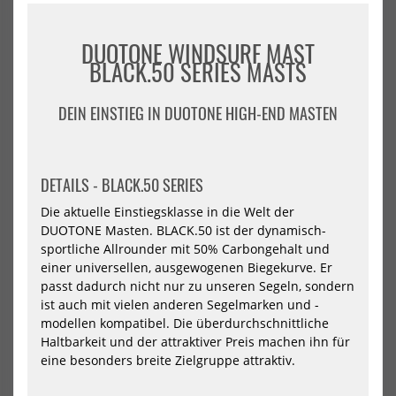
430
460
490
370
400
430
DUOTONE WINDSURF MAST
BLACK.50 SERIES MASTS
NEU
-14%
NEU
HOT
North
Nor
Windsurf
Win
HOT
DEIN EINSTIEG IN DUOTONE HIGH-END MASTEN
Mast
Mas
Optima
Opt
MDM
MD
DE
DETAILS - BLACK.50 SERIES
Die aktuelle Einstiegsklasse in die Welt der
DUOTONE Masten. BLACK.50 ist der dynamisch-
sportliche Allrounder mit 50% Carbongehalt und
einer universellen, ausgewogenen Biegekurve. Er
passt dadurch nicht nur zu unseren Segeln, sondern
ist auch mit vielen anderen Segelmarken und -
North Windsurf Mast Optima
North Windsurf Mast Optima
modellen kompatibel. Die überdurchschnittliche
MDM
MDM DEMO
Haltbarkeit und der attraktiver Preis machen ihn für
999,00 €*
899,00 €*
eine besonders breite Zielgruppe attraktiv.
1049,00 €*
430
460
490
530