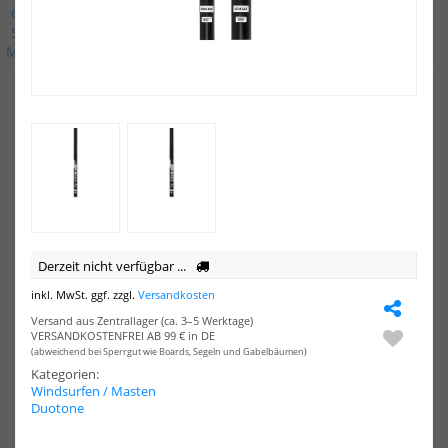
Gaastra
Goya
Naish
Neil Pryde
North
Point 7
STX
Severne
Starboard
Unifiber
XO-Sails
i99
Alle
Marken
NEU
NEU
HOT
HOT
North
Nor
Windsurf
Win
Mast
Mas
Local
Loc
Pro
Pro
MDM
RD
Derzeit nicht verfügbar ...
inkl. MwSt. ggf. zzgl.
Versandkosten
Versand aus Zentrallager (ca. 3–5 Werktage)
VERSANDKOSTENFREI AB 99 € in DE
(abweichend bei Sperrgut wie Boards, Segeln und Gabelbäumen)
Kategorien:
North Windsurf Mast Local
North Windsurf Mast Local
Windsurfen / Masten
Pro MDM
Pro RDM
Duotone
849,00 €*
749,00 €*