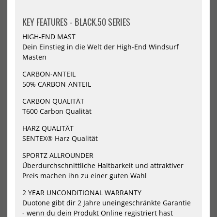
400
430
460
490
530
NEU
-20%
KEY FEATURES - BLACK.50 SERIES
HOT
North
GA-
HIGH-END MAST
Windsurf
Mas
Mast
Win
Dein Einstieg in die Welt der High-End Windsurf
Ultimate
Mas
Masten
RDM
100
RD
CARBON-ANTEIL
50% CARBON-ANTEIL
CARBON QUALITÄT
T600 Carbon Qualität
HARZ QUALITÄT
SENTEX® Harz Qualität
North Windsurf Mast Ultimate
GA-Masts Windsurf Mast 100
SPORTZ ALLROUNDER
RDM
RDM
Überdurchschnittliche Haltbarkeit und attraktiver
849,00 €*
559,20 €*
Preis machen ihn zu einer guten Wahl
699,00 €*
340
370
400
430
2 YEAR UNCONDITIONAL WARRANTY
Duotone gibt dir 2 Jahre uneingeschränkte Garantie
- wenn du dein Produkt Online registriert hast
-20%
-20%