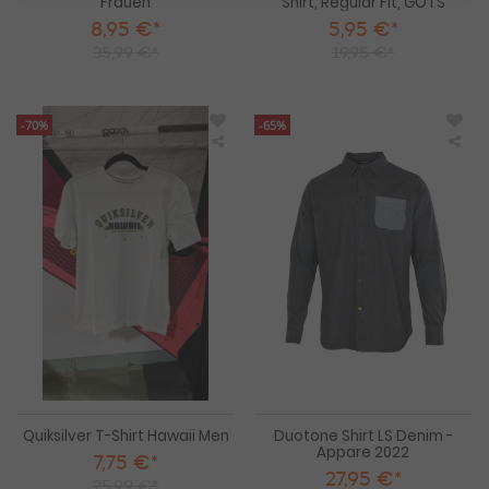
Frauen
Shirt, Regular Fit, GOTS
8,95 €*
5,95 €*
35,99 €*
19,95 €*
-70%
-65%
Quiksilver
Duo
T-
Shir
Shirt
LS
Hawaii
De
Men
-
App
202
Quiksilver T-Shirt Hawaii Men
Duotone Shirt LS Denim -
Appare 2022
7,75 €*
27,95 €*
25,99 €*