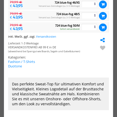
79,99 €
724 blue-fog 46/XS
Shirt
Shir
43,95
€
Versand aus Zentrallager (ca. 3–5 Werktage)
Collab
Col
Edition
Edi
79,99 €
724 blue-fog 48/S
43,95
€
Sea
Sea
Versand aus Zentrallager (ca. 3–5 Werktage)
Shepherd
She
79,99 €
724 blue-fog 50/M
schwarz
wei
43,95
€
Sofort versandbereit
inkl. MwSt. ggf. zzgl.
Versandkosten
Lieferzeit 1-3 Werktage
VERSANDKOSTENFREI AB 99 € in DE
(abweichend bei Sperrgut wie Boards, Segeln und Gabelbäumen)
Kategorien:
Fashion / T-Shirts
Oxbow T-Shirt Collab Edition
Oxbow T-Shirt Collab Edition
Duotone
Sea Shepherd schwarz
Sea Shepherd weiß
39,99 €*
39,99 €*
M
XL
XXL
M
XL
XXL
Das perfekte Sweat-Top für ultimativen Komfort und
Vielseitigkeit. Kleines Logodetail auf der Brusttasche
und klassische Sweatnähte am Hals. Kombinieren
-70%
-70%
Sie es mit unseren Onshore- oder Offshore-Shorts,
Chiemsee
Rox
um den Look zu vervollständigen.
Zayn
RE
Tee
LIN
Großer
Tan