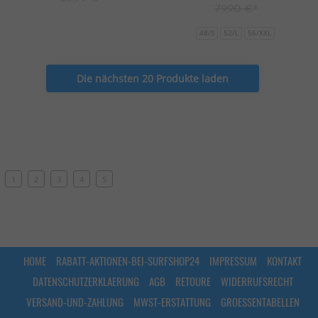
79,90 €*
48/S
52/L
56/XXL
Die nächsten 20 Produkte laden
1
2
3
4
5
HOME
RABATT-AKTIONEN-BEI-SURFSHOP24
IMPRESSUM
KONTAKT
DATENSCHUTZERKLAERUNG
AGB
RETOURE
WIDERRUFSRECHT
VERSAND-UND-ZAHLUNG
MWST-ERSTATTUNG
GROESSENTABELLEN