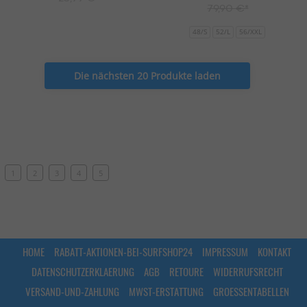
79,90 €*
48/S
52/L
56/XXL
Die nächsten 20 Produkte laden
1
2
3
4
5
HOME
RABATT-AKTIONEN-BEI-SURFSHOP24
IMPRESSUM
KONTAKT
DATENSCHUTZERKLAERUNG
AGB
RETOURE
WIDERRUFSRECHT
VERSAND-UND-ZAHLUNG
MWST-ERSTATTUNG
GROESSENTABELLEN