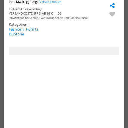
inkl. MwSt. ggf. zzgl.
Versandkosten
Shirt
Shir
Lieferzeit 1-3 Werktage
Collab
Col
VERSANDKOSTENFREI AB 99 € in DE
Edition
Edi
(abweichend bei Sperrgut wie Boards, Segeln und Gabelbäumen)
Sea
Sea
Shepherd
She
Kategorien:
schwarz
wei
Fashion / T-Shirts
Duotone
Oxbow T-Shirt Collab Edition
Oxbow T-Shirt Collab Edition
Sea Shepherd schwarz
Sea Shepherd weiß
39,99 €*
39,99 €*
M
XL
XXL
M
XL
XXL
-70%
-70%
Chiemsee
Rox
Zayn
RE
Tee
LIN
Großer
Tan