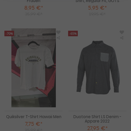
Frauen
Shirt, Regular Fit, GOTS
8,95 €*
5,95 €*
35,99 €*
19,95 €*
-70%
-65%
Quiksilver
Duo
T-
Shir
Shirt
LS
Hawaii
De
Men
-
App
202
Quiksilver T-Shirt Hawaii Men
Duotone Shirt LS Denim -
Appare 2022
7,75 €*
27,95 €*
25,99 €*