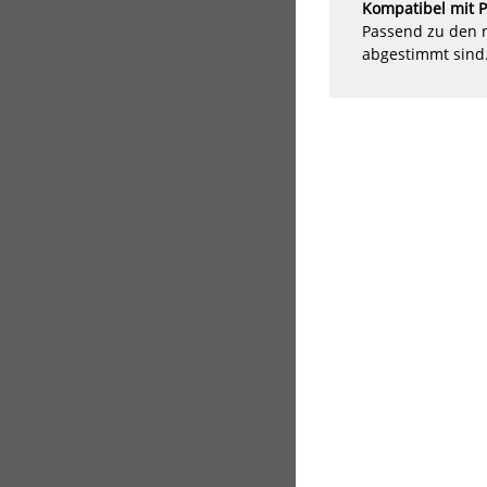
Kompatibel mit P
Passend zu den n
abgestimmt sind
Fo
la
un
in
Ob
bi
Be