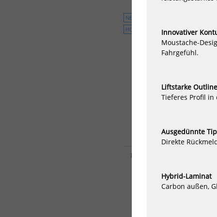
1000/S185
1200/S210
850/S1
NEU
HOT
Innovativer Kont
Moustache-Design
Fahrgefühl.
Liftstarke Outlin
Tieferes Profil i
Ausgedünnte Tip
Direkte Rückmel
Duotone TrackNut Sled (2
15,00 €*
Hybrid-Laminat
Carbon außen, Gla