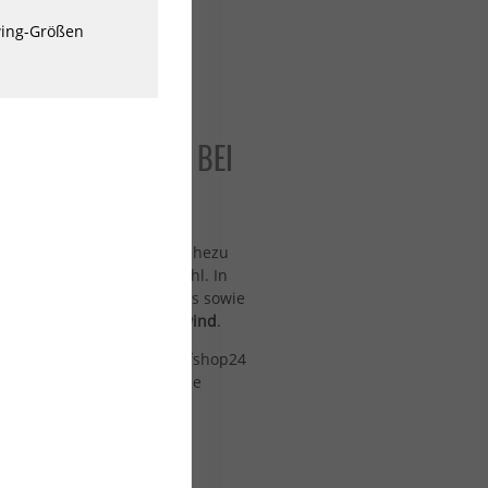
twing-Größen
 PERFEKTES SETUP BEI
Technologie schwebst du nahezu
 ein völlig neues Fahrgefühl. In
ar-Wings, Masten, Fuselages sowie
Kitefoil, SUP-Foil und Downwind
.
ce-Material suchst: Bei surfshop24
truktionen und die passende