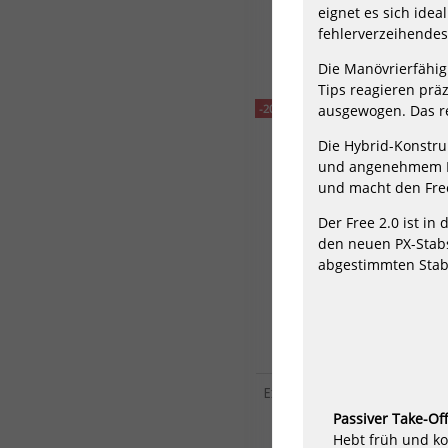
eignet es sich idea
943,80 €*
fehlerverzeihendes
1573,00 €*
Die Manövrierfähigk
Tips reagieren präz
-20%
ausgewogen. Das re
Die Hybrid-Konstru
und angenehmem Fle
und macht den Free 
Der Free 2.0 ist in
den neuen PX-Stabs
abgestimmten Stab 
Exocet Windsurf Foil Fusion
871,20 €*
Passiver Take-Of
1089,00 €*
Hebt früh und ko