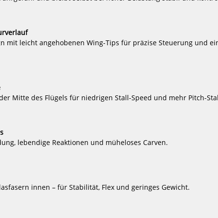
65
-8%
-8%
NEU
NEU
Duotone
Manta
urverlauf
TrackNut
Foils
HOT
HOT
 mit leicht angehobenen Wing-Tips für präzise Steuerung und ein 
Sled
E-
(2pcs)
Foil
TakeOff
Air
-
e
Full
n der Mitte des Flügels für niedrigen Stall-Speed und mehr Pitch-Stab
Kit
mit
fast
charger
s
dung, lebendige Reaktionen und müheloses Carven.
pcs)
Manta Foils E-Foil TakeOff Air - Full
Manta Foils E-
Kit mit fast charger
Kit mit s
4809,00 €*
45
5277,00 €*
49
sfasern innen – für Stabilität, Flex und geringes Gewicht.