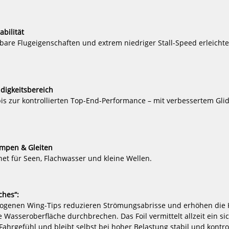
2369,00 €*
40
bilität
-5%
-5%
bare Flugeigenschaften und extrem niedriger Stall-Speed erleichte
NEU
NEU
Duotone
GA-
Foil
Foil
HOT
HOT
Wing
Wing
Set
Foil
Whizz
CARBON
digkeitsbereich
SLS
UHM
bis zur kontrollierten Top-End-Performance – mit verbessertem Gl
-
85
Foil
(72cm
2025
Fuselage)
Set
2026
umpen & Gleiten
et für Seen, Flachwasser und kleine Wellen.
SLS -
GA-Foil Wing Foil CARBON UHM 85
GA-Foil Wing
(72cm Fuselage) Set 2026
Set
ches“:
1756,55 €*
17
bogenen Wing-Tips reduzieren Strömungsabrisse und erhöhen die K
1849,00 €*
18
 Wasseroberfläche durchbrechen. Das Foil vermittelt allzeit ein si
Fahrgefühl und bleibt selbst bei hoher Belastung stabil und kontrol