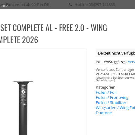
andkostenfrei ab 99 € in DE
Hotline
034297 141833
next >
SET COMPLETE AL - FREE 2.0 - WING
eih / Kurs
MPLETE 2026
SURFEN
WAKE
SURF
SKATE
SUP
SEGELN
BIKE
BOOTSPLANEN
Derzeit nicht verfügba
inkl. MwSt. ggf. zzgl.
Ver
Versand aus Zentrallager 
VERSANDKOSTENFREI AB 
(abweichend bei Sperrgut wie 
Gabelbäumen)
Kategorien:
Foilen / Foil
Foilen / Frontwing
Foilen / Stabilizer
Wingsurfen / Wing Foi
Duotone