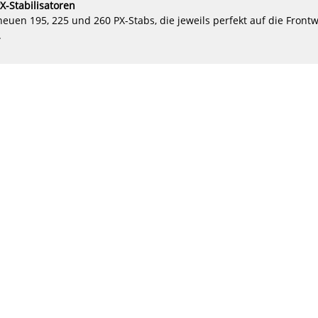
X-Stabilisatoren
euen 195, 225 und 260 PX-Stabs, die jeweils perfekt auf die Fron
Die nächsten 20 Produkte laden
.
FOILS FÜR WING, SURF, KITE & SUP – DEIN
SURFSHOP24
ilen hat den Wassersport revolutioniert. Mit moderner Hydrofoil-
utlos über das Wasser, gleitest effizient bei wenig Wind und erlebst
serer Kategorie
Foils
findest du komplette Foil-Sets, Front- und Re
dividuelles Zubehör – perfekt abgestimmt auf
Wingfoil, Surf-Foil, 
 du gerade erst ins Foilen einsteigst oder bereits High-Performan
eten wir dir hochwertige Foils führender Marken, langlebige Kons
ratung für dein Level und deine Disziplin.