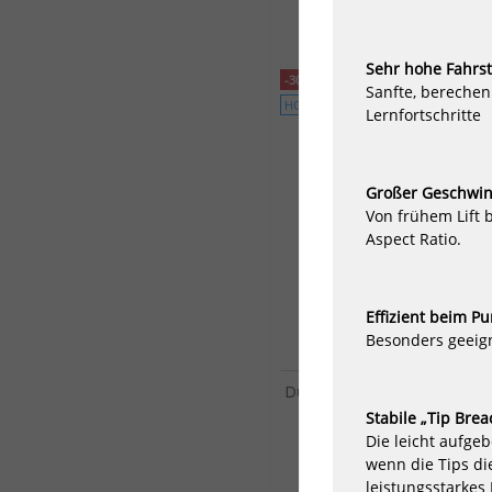
Sehr hohe Fahrsta
-30%
Sanfte, berechen
HOT
Lernfortschritte
Großer Geschwin
Von frühem Lift 
Aspect Ratio.
Effizient beim P
Besonders geeign
Duotone Foil Wing Set Whizz 
Foil 2025
Stabile „Tip Brea
524,30 €*
Die leicht aufge
749,00 €*
wenn die Tips die
leistungsstarkes 