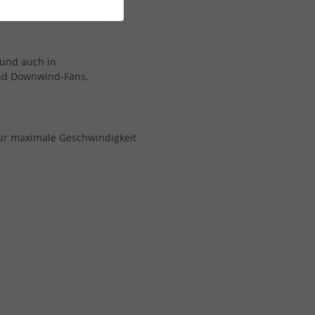
t und auch in
und Downwind-Fans.
für maximale Geschwindigkeit