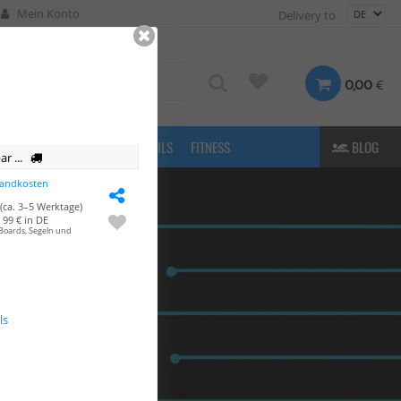
Mein Konto
Delivery to
€
0,00
FASHION
& MORE
E-FOILS
FITNESS
BLOG
r ...
sandkosten
(ca. 3–5 Werktage)
99 € in DE
Boards, Segeln und
ls