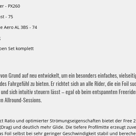
brid
Slingshot One-Lock Wake Glide
Slingsho
er - PX260
925 Advanced Package
Quick
1999,00 €*
14
st - 75
3219,00 €*
e Aero AL 3BS - 74
g
-39%
ben Set komplett
VAYU
Loftsails
Wing
Waterman
Foil
1600
Set
Allround
Hi
Foil
von Grund auf neu entwickelt, um ein besonders einfaches, vielseiti
Aspect
 Fahrgefühl zu bieten. Er richtet sich an alle Rider, die ein Foil su
Complete
t und sich intuitiv steuern lässt – egal ob beim entspannten Freeride
n Allround-Sessions.
t Ratio und optimierter Strömungseigenschaften bietet der Free 
rag) und deutlich mehr Glide. Die tiefere Profilmitte erzeugt zuve
ect
Loftsails Waterman 1600 Allround
Unifiber Wing
as Foil selbst bei sehr geringer Geschwindigkeit stabil und berech
Foil