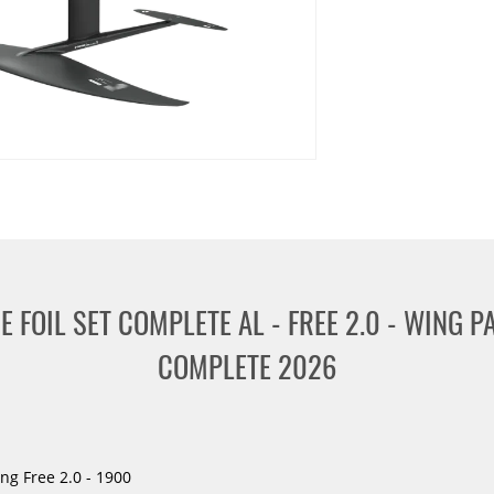
et
Gaastra
KT Foiling
Loftsails
MFC
Manta Foils
Naish
Marken
-37%
NEU
NEU
HOT
GA-
Slingshot
Foil
One-
HOT
ALU
Lock
WingFoil
Wake
Set
Glide
 FOIL SET COMPLETE AL - FREE 2.0 - WING 
Hybrid
925
(72cm
Advanced
COMPLETE 2026
Fuselage)
Package
2026
ng Free 2.0 - 1900