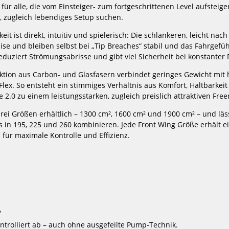
7
l für alle, die vom Einsteiger- zum fortgeschrittenen Level aufstei
1098,99 €*
11
, zugleich lebendiges Setup suchen.
eit ist direkt, intuitiv und spielerisch: Die schlankeren, leicht na
ise und bleiben selbst bei „Tip Breaches“ stabil und das Fahrgefüh
-62%
-43%
duziert Strömungsabrisse und gibt viel Sicherheit bei konstanter
HOT
NEU
Exocet
ENSIS
ktion aus Carbon- und Glasfasern verbindet geringes Gewicht mit
Windsurf
Wing
x. So entsteht ein stimmiges Verhältnis aus Komfort, Haltbarkei
Foil
Foil
2.0 zu einem leistungsstarken, zugleich preislich attraktiven Freer
Fusion
Board
2023
&
Wing
 drei Größen erhältlich – 1300 cm², 1600 cm² und 1900 cm² – und läs
Foil
 in 195, 225 und 260 kombinieren. Jede Front Wing Größe erhält e
Kombo
für maximale Kontrolle und Effizienz.
Rock'n
Roll
Air
+
Trackster
Foil
Set
2024
 2023
ENSIS Wing Foil Board & Wing Foil
Naish Wing Fo
Kombo Rock'n Roll Air + Trac...
Pac
f
899,00 €*
22
ntrolliert ab – auch ohne ausgefeilte Pump-Technik.