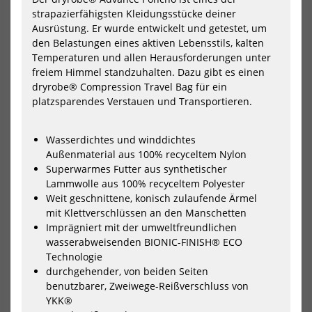
Hoodie
Swe
HOT
HOT
strapazierfähigsten Kleidungsstücke deiner
Eco
Eco
Wave
Wa
Ausrüstung. Er wurde entwickelt und getestet, um
Edition
Edi
den Belastungen eines aktiven Lebensstils, kalten
Temperaturen und allen Herausforderungen unter
freiem Himmel standzuhalten. Dazu gibt es einen
dryrobe® Compression Travel Bag für ein
platzsparendes Verstauen und Transportieren.
Wasserdichtes und winddichtes
Außenmaterial aus 100% recyceltem Nylon
K4 Hoodie Eco Wave Edition
K4 Sweatshirt Eco Wave
Superwarmes Futter aus synthetischer
Edition
Lammwolle aus 100% recyceltem Polyester
67,95 €*
55,95 €*
Weit geschnittene, konisch zulaufende Ärmel
84,99 €*
69,99 €*
mit Klettverschlüssen an den Manschetten
S
M
XL
Imprägniert mit der umweltfreundlichen
S
M
L
XL
wasserabweisenden BIONIC-FINISH® ECO
Technologie
-10%
-10%
durchgehender, von beiden Seiten
NEU
NEU
Wave
Wa
benutzbarer, Zweiwege-Reißverschluss von
Hawaii
Haw
HOT
HOT
YKK®
AirLite
AirL
DryTouch
Dry