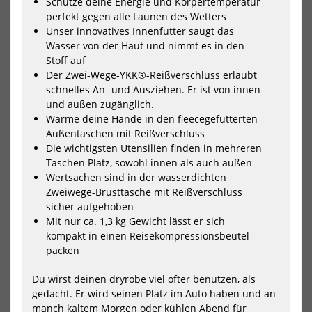
Schütze deine Energie und Körpertemperatur
perfekt gegen alle Launen des Wetters
Unser innovatives Innenfutter saugt das
Wasser von der Haut und nimmt es in den
Stoff auf
Der Zwei-Wege-YKK®-Reißverschluss erlaubt
schnelles An- und Ausziehen. Er ist von innen
Wave Hawaii AirLite
Wave Hawaii AirLite
DryTouch Socks D11
DryTouch Socks D2
und außen zugänglich.
Wärme deine Hände in den fleecegefütterten
13,40 €*
13,40 €*
Außentaschen mit Reißverschluss
14,90 €*
14,90 €*
Die wichtigsten Utensilien finden in mehreren
Taschen Platz, sowohl innen als auch außen
Wertsachen sind in der wasserdichten
-10%
-10%
Zweiwege-Brusttasche mit Reißverschluss
NEU
NEU
Wave
Wa
sicher aufgehoben
Hawaii
Haw
HOT
HOT
Mit nur ca. 1,3 kg Gewicht lässt er sich
AirLite
AirL
kompakt in einen Reisekompressionsbeutel
DryTouch
Dry
Socks
Soc
packen
D3
D4
Du wirst deinen dryrobe viel öfter benutzen, als
gedacht. Er wird seinen Platz im Auto haben und an
manch kaltem Morgen oder kühlen Abend für