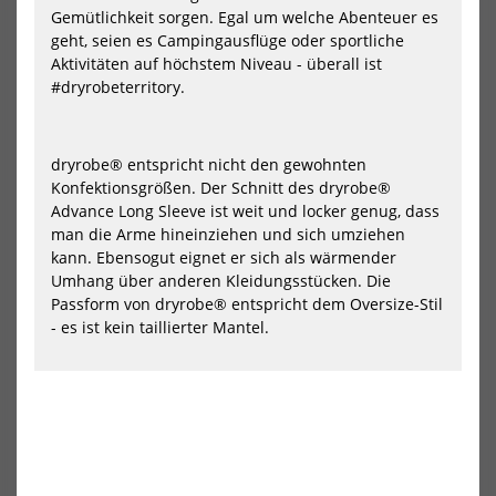
Gemütlichkeit sorgen. Egal um welche Abenteuer es
geht, seien es Campingausflüge oder sportliche
Aktivitäten auf höchstem Niveau - überall ist
#dryrobeterritory.
Wave Hawaii AirLite
Wave Hawaii AirLite
DryTouch Socks D3
DryTouch Socks D4
13,40 €*
13,40 €*
dryrobe® entspricht nicht den gewohnten
14,90 €*
14,90 €*
Konfektionsgrößen. Der Schnitt des dryrobe®
Advance Long Sleeve ist weit und locker genug, dass
man die Arme hineinziehen und sich umziehen
-10%
-10%
kann. Ebensogut eignet er sich als wärmender
NEU
NEU
Umhang über anderen Kleidungsstücken. Die
Wave
Wa
Hawaii
Haw
HOT
HOT
Passform von dryrobe® entspricht dem Oversize-Stil
AirLite
AirL
- es ist kein taillierter Mantel.
DryTouch
Dry
Socks
Soc
D5
D6