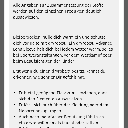
Alle Angaben zur Zusammensetzung der Stoffe
werden auf den einzelnen Produkten deutlich
ausgewiesen.
Bleibe trocken, hülle dich warm ein und schütze
dich vor Kälte mit dryrobe®. Ein dryrobe® Advance
Wave Hawaii AirLite
Wave Hawaii AirLite
Long Sleeve hält dich bei jedem Wetter warm, sei es
DryTouch Socks D1
DryTouch Socks D10
bei Sportveranstaltungen, vor dem Wettkampf oder
13,40 €*
13,40 €*
beim Beaufsichtigen der Kinder.
14,90 €*
14,90 €*
Erst wenn du einen dryrobe® besitzt, kannst du
erkennen, wie sehr er Dir gefehlt hat.
-10%
-10%
NEU
NEU
Er bietet genügend Platz zum Umziehen, ohne
Wave
Wa
Hawaii
Haw
sich den Elementen auszusetzen
HOT
HOT
AirLite
AirL
Er lässt sich auch über der Kleidung oder dem
DryTouch
Dry
Neoprenanzug tragen
Socks
Soc
Auch nach mehrfacher Benutzung fühlt sich
D11
D2
ein dryrobe® niemals feucht oder kalt an