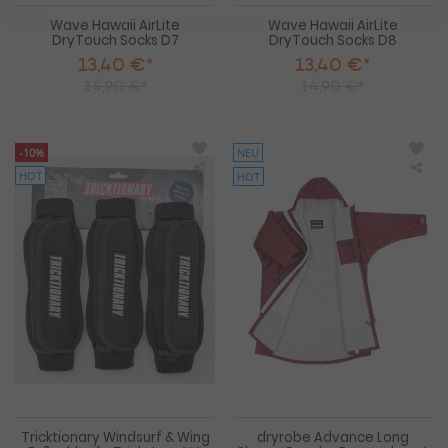
Wave Hawaii AirLite
Wave Hawaii AirLite
DryTouch Socks D7
DryTouch Socks D8
13,40 €*
13,40 €*
14,90 €*
14,90 €*
-10%
NEU
HOT
HOT
Tricktionary
dry
Windsurf
Adv
&
Lon
Wing
Sle
Fußschlaufe
Po
Trickstrap
Bur
V4
/
Freestyle
Gra
Wave
Set
Tricktionary Windsurf & Wing
dryrobe Advance Long