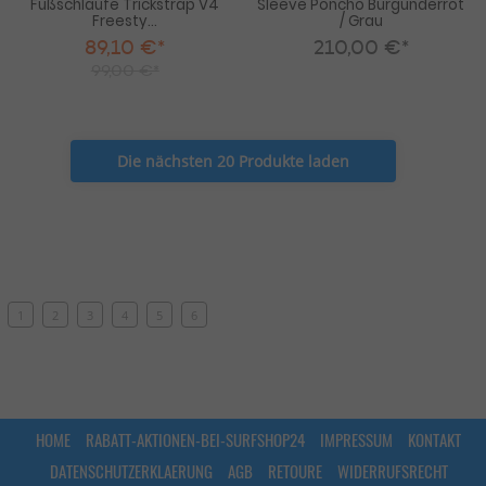
Fußschlaufe Trickstrap V4
Sleeve Poncho Burgunderrot
Freesty...
/ Grau
89,10 €*
210,00 €*
99,00 €*
Die nächsten 20 Produkte laden
1
2
3
4
5
6
HOME
RABATT-AKTIONEN-BEI-SURFSHOP24
IMPRESSUM
KONTAKT
DATENSCHUTZERKLAERUNG
AGB
RETOURE
WIDERRUFSRECHT