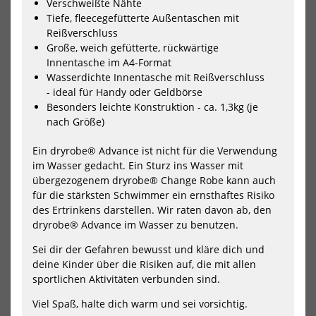
Verschweißte Nähte
Socks
Soc
Tiefe, fleecegefütterte Außentaschen mit
D9
D0
Reißverschluss
Große, weich gefütterte, rückwärtige
Innentasche im A4-Format
Wasserdichte Innentasche mit Reißverschluss
- ideal für Handy oder Geldbörse
Besonders leichte Konstruktion - ca. 1,3kg (je
nach Größe)
Wave Hawaii AirLite
Wave Hawaii AirLite
Ein dryrobe® Advance ist nicht für die Verwendung
DryTouch Socks D9
DryTouch Socks D0
im Wasser gedacht. Ein Sturz ins Wasser mit
13,40 €*
13,40 €*
übergezogenem dryrobe® Change Robe kann auch
14,90 €*
14,90 €*
für die stärksten Schwimmer ein ernsthaftes Risiko
des Ertrinkens darstellen. Wir raten davon ab, den
dryrobe® Advance im Wasser zu benutzen.
-10%
-10%
Sei dir der Gefahren bewusst und kläre dich und
NEU
NEU
Wave
Wa
deine Kinder über die Risiken auf, die mit allen
Hawaii
Haw
HOT
HOT
sportlichen Aktivitäten verbunden sind.
AirLite
AirL
DryTouch
Dry
Socks
Soc
Viel Spaß, halte dich warm und sei vorsichtig.
D1
D1